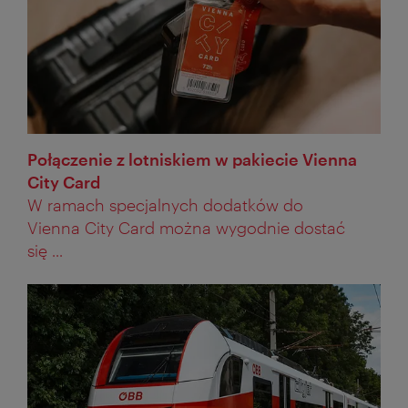
Połączenie z lotniskiem w pakiecie Vienna
City Card
W ramach specjalnych dodatków do
Vienna City Card można wygodnie dostać
się ...