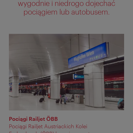
wygodnie i niedrogo dojechać
pociągiem lub autobusem.
Pociągi Railjet ÖBB
Pociągi Railjet Austriackich Kolei