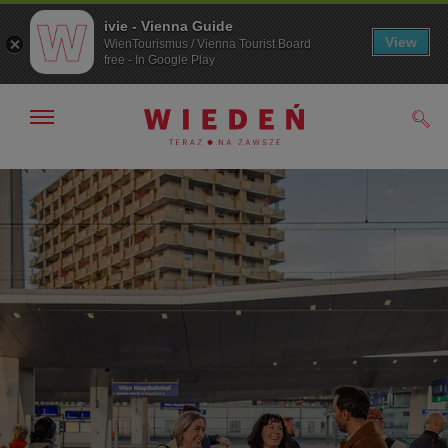
ivie - Vienna Guide
View
WienTourismus / Vienna Tourist Board
free - In Google Play
Pokaż/ukryj
Szuk
nawigację
Przejdź
Przejdź
do
do
nawigacji
treści