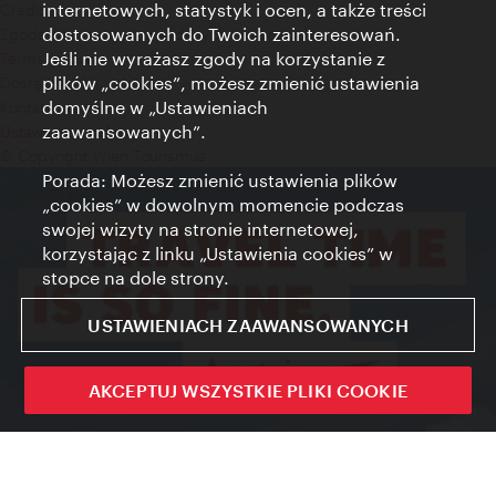
internetowych, statystyk i ocen, a także treści
Credits
dostosowanych do Twoich zainteresowań.
Zgoda na przetwarzanie danych osobowych
Jeśli nie wyrażasz zgody na korzystanie z
Terms of Use
plików „cookies”, możesz zmienić ustawienia
Dostępność
domyślne w „Ustawieniach
Kontakt prasowy
zaawansowanych”.
Ustawienia cookies
© Copyright Wien Tourismus
Porada: Możesz zmienić ustawienia plików
„cookies” w dowolnym momencie podczas
swojej wizyty na stronie internetowej,
korzystając z linku „Ustawienia cookies” w
stopce na dole strony.
USTAWIENIACH ZAAWANSOWANYCH
AKCEPTUJ WSZYSTKIE PLIKI COOKIE
Sign up now