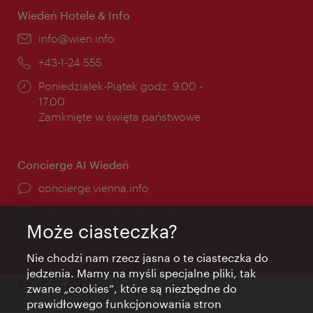
Wiedeń Hotele & Info
E-
info@wien.info
mail:
Telefon:
+43-1-24 555
Godziny
Poniedziałek-Piątek godz. 9.00 -
otwarcia:
17.00
Zamknięte w święta państwowe
Concierge AI Wiedeń
concierge.vienna.info
Informacje przez całą dobę
Może ciasteczka?
Nie chodzi nam rzecz jasna o te ciasteczka do
jedzenia. Mamy na myśli specjalne pliki, tak
zwane „cookies”, które są niezbędne do
prawidłowego funkcjonowania stron
Kontakt