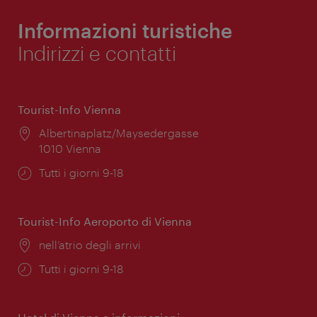
Informazioni turistiche
Indirizzi e contatti
Tourist-Info Vienna
Posizione:
Albertinaplatz/Maysedergasse
1010 Vienna
Orari
Tutti i giorni 9-18
di
apertura:
Tourist-Info Aeroporto di Vienna
Posizione:
nell’atrio degli arrivi
Orari
Tutti i giorni 9-18
di
apertura: