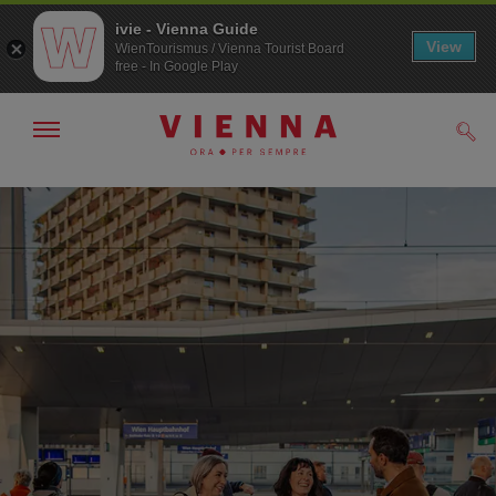
ivie - Vienna Guide
View
WienTourismus / Vienna Tourist Board
free - In Google Play
Mostra/nascondi
Cerc
navigazione
Alla
Al
navigazione
contenuto