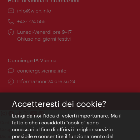
Hotel di Vienna e informazioni
Email:
info@wien.info
Telefono:
+43-1-24 555
Orari
Lunedì-Venerdì ore 9–17
di
Chiuso nei giorni festivi
apertura:
Concierge IA Vienna
Ort:
concierge.vienna.info
Öffnungszeiten:
Informazioni 24 ore su 24
Accetteresti dei cookie?
Lungi da noi l’idea di volerti importunare. Ma il
fatto è che i cosiddetti “cookie” sono
Contatti
necessari al fine di offrirvi il miglior servizio
Colophon
possibile e consentire il funzionamento del
Dichiarazione sulla protezione dei dati