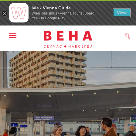
ivie - Vienna Guide
View
WienTourismus / Vienna Tourist Board
free - In Google Play
Показать/
Поис
скрыть
панель
навигации
К
К
навигации
содержанию