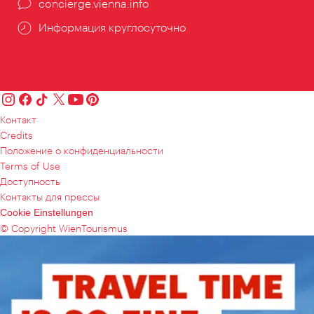
concierge.vienna.info
Информация круглосуточно
Контакт
Credits
Положение о конфиденциальности
Terms of Use
Доступность
Контакты для прессы
Cookie Einstellungen
© Copyright WienTourismus