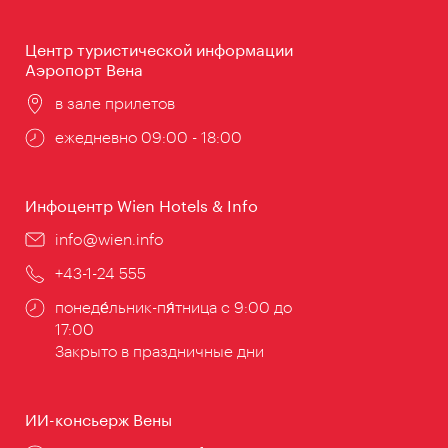
работы:
Центр туристической информации
Аэропорт Вена
Расположение:
в зале прилетов
Часы
ежедневно 09:00 - 18:00
работы:
Инфоцентр Wien Hotels & Info
Эл.
info@wien.info
почта:
Телефон:
+43-1-24 555
Часы
понеде́льник-пя́тница с 9:00 до
работы:
17:00
Закрыто в праздничные дни
ИИ-консьерж Вены