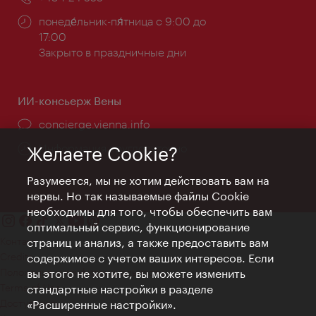
Часы
понеде́льник-пя́тница с 9:00 до
работы:
17:00
Закрыто в праздничные дни
ИИ-консьерж Вены
concierge.vienna.info
Информация круглосуточно
Желаете Cookie?
Разумеется, мы не хотим действовать вам на
нервы. Но так называемые файлы Cookie
необходимы для того, чтобы обеспечить вам
оптимальный сервис, функционирование
Контакт
страниц и анализ, а также предоставить вам
Credits
содержимое с учетом ваших интересов. Если
Положение о конфиденциальности
вы этого не хотите, вы можете изменить
Terms of Use
стандартные настройки в разделе
Доступность
«Расширенные настройки».