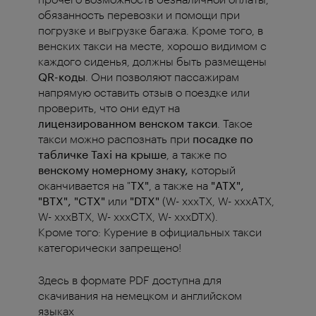
обязанность перевозки и помощи при
погрузке и выгрузке багажа. Кроме того, в
венских такси на месте, хорошо видимом с
каждого сиденья, должны быть размещены
QR-коды
. Они позволяют пассажирам
напрямую оставить отзыв о поездке или
проверить, что они едут на
лицензированном венском такси
. Такое
такси можно распознать при
посадке по
табличке Taxi на крыше
, а также по
венскому номерному знаку,
который
оканчивается на "
TX"
, а также на
"ATX",
"BTX", "CTX"
или
"DTX"
(W- xxxTX, W- xxxATX,
W- xxxBTX, W- xxxCTX, W- xxxDTX).
Кроме того: Курение в официальных такси
категорически запрещено!
Здесь в формате PDF доступна для
скачивания на немецком и английском
языках