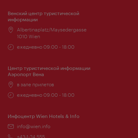
Венский центр туристической
информации
Расположение:
Albertinaplatz/Maysedergasse
1010 Wien
Часы
ежедневно 09:00 - 18:00
работы:
Центр туристической информации
Аэропорт Вена
Расположение:
в зале прилетов
Часы
ежедневно 09:00 - 18:00
работы:
Инфоцентр Wien Hotels & Info
Эл.
info@wien.info
почта:
Телефон:
+43-1-24 555