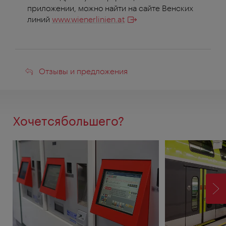
приложении, можно найти на сайте Венских
линий
www.wienerlinien.at
Отзывы
Отзывы и предложения
и
предложения
Хочетсябольшего?
ВП