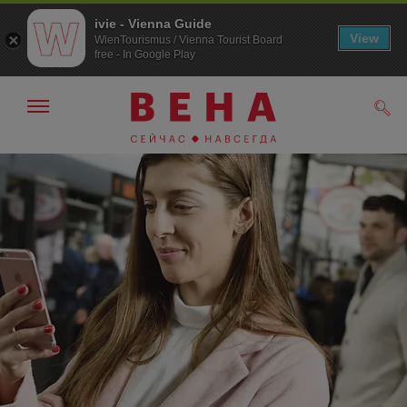
ivie - Vienna Guide
View
WienTourismus / Vienna Tourist Board
free - In Google Play
Показать/
Поис
скрыть
панель
навигации
К
К
навигации
содержанию