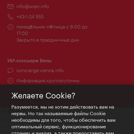
Эл.
info@wien.info
почта:
Телефон:
+43-1-24 555
Часы
понеде́льник-пя́тница с 9:00 до
работы:
17:00
Закрыто в праздничные дни
ИИ-консьерж Вены
concierge.vienna.info
Информация круглосуточно
Желаете Cookie?
Разумеется, мы не хотим действовать вам на
нервы. Но так называемые файлы Cookie
необходимы для того, чтобы обеспечить вам
Контакт
оптимальный сервис, функционирование
Credits
страниц и анализ, а также предоставить вам
Положение о конфиденциальности