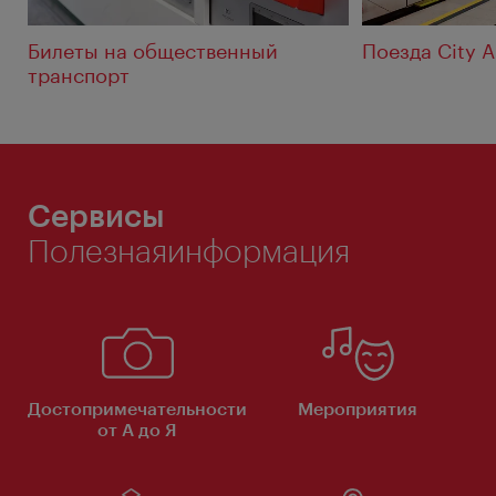
Билеты на общественный
Поезда City A
транспорт
Сервисы
Полезнаяинформация
Достопримечательности
Мероприятия
от А до Я