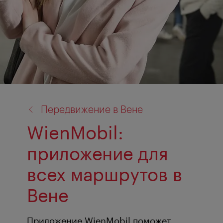
назад
Передвижение в Вене
к:
WienMobil:
приложение для
всех маршрутов в
Вене
Приложение WienMobil поможет