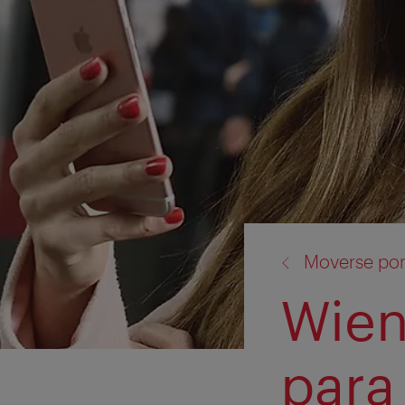
volver
Moverse por
a:
Wien
para