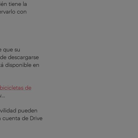
én tiene la
ervarlo con
le que su
ede descargarse
stá disponible en
bicicletas de
ow…
ovilidad pueden
na cuenta de Drive