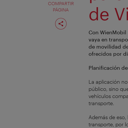
COMPARTIR
de V
PÁGINA
Compartir
página
Con WienMobil 
vaya en transpor
de movilidad de
ofrecidos por d
Planificación de
La aplicación no
público, sino que
vehículos compa
transporte.
Además de eso, l
transporte, por 