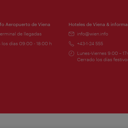
nfo Aeropuerto de Viena
Hoteles de Viena & informa
:
terminal de llegadas
e-
info@wien.info
mail:
ios
 los días 09:00 - 18:00 h
Teléfono:
+43-1-24 555
Horarios
Lunes-Viernes 9:00 – 17
ura:
de
Cerrado los días festivo
apertura: