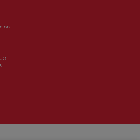
ción
:00 h
s