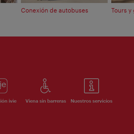
Conexión de autobuses
Tours y 
ión ivie
Viena sin barreras
Nuestros servicios