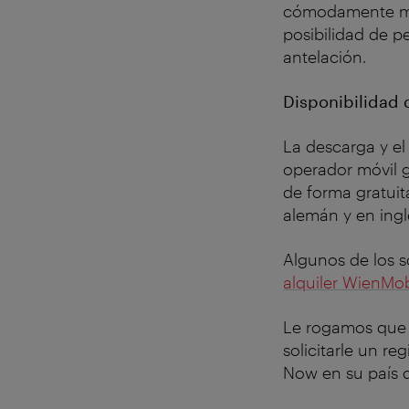
cómodamente mie
posibilidad de p
antelación.
Disponibilidad 
La descarga y el
operador móvil g
de forma gratuit
alemán y en ingl
Algunos de los 
alquiler WienMob
Le rogamos que 
solicitarle un re
Now en su país d