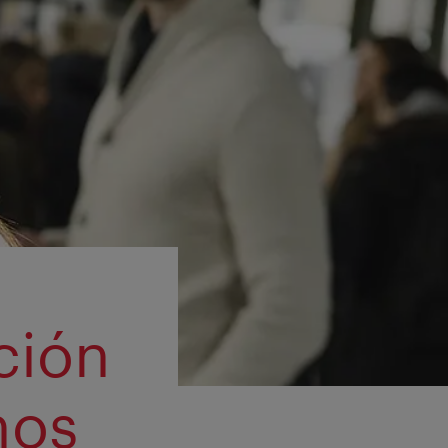
ción
nos