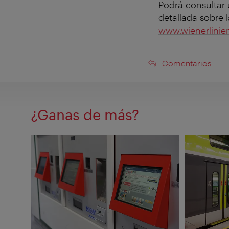
Podrá consultar 
detallada sobre 
www.wienerlinien
Comentarios
Comentarios
¿Ganas de más?