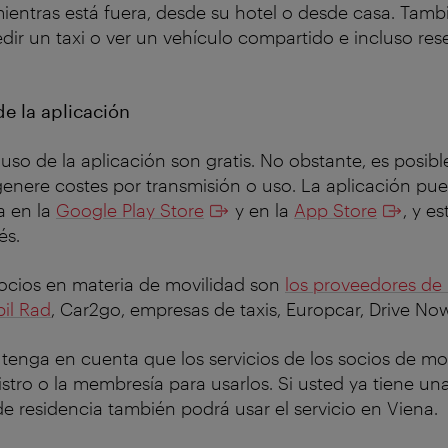
ntras está fuera, desde su hotel o desde casa. Tambi
edir un taxi o ver un vehículo compartido e incluso res
de la aplicación
 uso de la aplicación son gratis. No obstante, es posib
enere costes por transmisión o uso. La aplicación pu
a en la
Google Play Store
y en la
App Store
, y e
és.
socios en materia de movilidad son
los proveedores de 
il Rad
, Car2go, empresas de taxis, Europcar, Drive N
tenga en cuenta que los servicios de los socios de m
gistro o la membresía para usarlos. Si usted ya tiene u
e residencia también podrá usar el servicio en Viena.