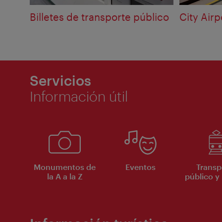
Billetes de transporte público
City Airp
Servicios
Información útil
Monumentos de
Eventos
Transp
la A a la Z
público y 