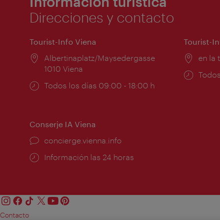
Información turística
Direcciones y contacto
Tourist-Info Viena
Tourist-I
Lugar:
Albertinaplatz/Maysedergasse
Lugar
en la 
1010 Viena
Horar
Todos
Horarios
Todos los días 09:00 - 18:00 h
de
de
apert
apertura:
Conserje IA Viena
concierge.vienna.info
Información las 24 horas
Contacto