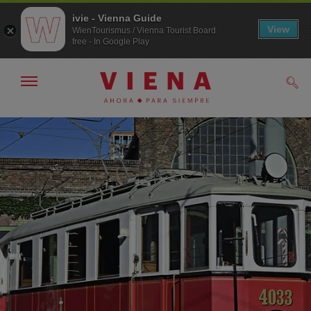
ivie - Vienna Guide
View
WienTourismus / Vienna Tourist Board
free - In Google Play
Mostrar/ocultar
Busc
navegación
A
Al
la
contenido
navegación