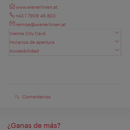
www.wienerlinien.at
+43 1 7909 46 803
remise@wienerlinien.at
Vienna City Card
Horarios de apertura
Accesibilidad
Comentarios
Comentarios
¿Ganas de más?