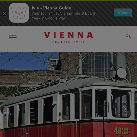
ivie - Vienna Guide
View
WienTourismus / Vienna Tourist Board
free - In Google Play
Mostra/nascondi
Cerc
navigazione
Alla
Al
navigazione
contenuto