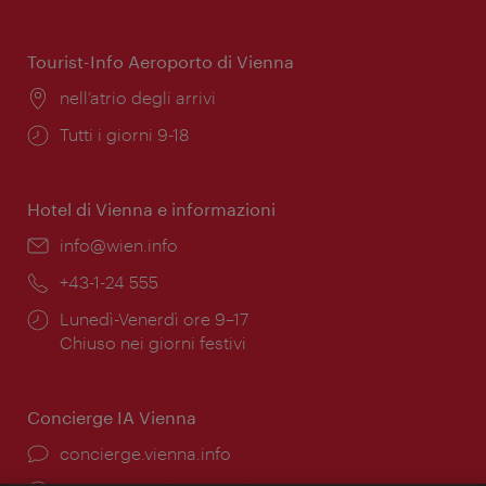
di
apertura:
Tourist-Info Aeroporto di Vienna
Posizione:
nell’atrio degli arrivi
Orari
Tutti i giorni 9-18
di
apertura:
Hotel di Vienna e informazioni
Email:
info@wien.info
Telefono:
+43-1-24 555
Orari
Lunedì-Venerdì ore 9–17
di
Chiuso nei giorni festivi
apertura:
Concierge IA Vienna
Ort:
concierge.vienna.info