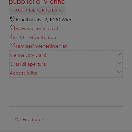
pubblici di Vienna
AGGIUNGERE PREFERITO
Fruethstraße 2, 1030 Wien
www.wienerlinien.at
+43 1 7909 46 803
remise@wienerlinien.at
Vienna City Card
Orari di apertura
Accessibilità
Feedback
Feedback