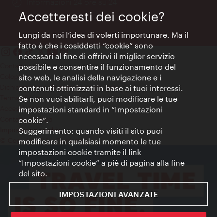
Öffnungszeiten:
Informazioni 24 ore su 24
Accetteresti dei cookie?
Lungi da noi l’idea di volerti importunare. Ma il
fatto è che i cosiddetti “cookie” sono
necessari al fine di offrirvi il miglior servizio
Contatti
possibile e consentire il funzionamento del
Colophon
sito web, le analisi della navigazione e i
Dichiarazione sulla protezione dei dati
contenuti ottimizzati in base ai tuoi interessi.
Terms of Use
Se non vuoi abilitarli, puoi modificare le tue
Accessibilità
impostazioni standard in “Impostazioni
Contatto stampa
cookie”.
Suggerimento: quando visiti il sito puoi
Impostazioni cookie
© Copyright WienTourismus
modificare in qualsiasi momento le tue
impostazioni cookie tramite il link
“Impostazioni cookie” a piè di pagina alla fine
del sito.
IMPOSTAZIONI AVANZATE