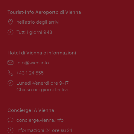
apertura:
Tourist-Info Aeroporto di Vienna
Posizione:
nell’atrio degli arrivi
Orari
Tutti i giorni 9-18
di
apertura:
Hotel di Vienna e informazioni
Email:
info@wien.info
Telefono:
+43-1-24 555
Orari
Lunedì-Venerdì ore 9–17
di
Chiuso nei giorni festivi
apertura:
Concierge IA Vienna
Ort:
concierge.vienna.info
Öffnungszeiten:
Informazioni 24 ore su 24