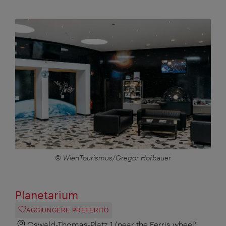
© WienTourismus/Gregor Hofbauer
Planetarium
AGGIUNGERE PREFERITO
Oswald-Thomas-Platz 1 (near the Ferris wheel),