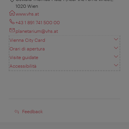
1020 Wien
www.vhs.at
+43 1 891 741 500 00
planetarium@vhs.at
Vienna City Card
Orari di apertura
Visite guidate
Accessibilità
Feedback
Feedback