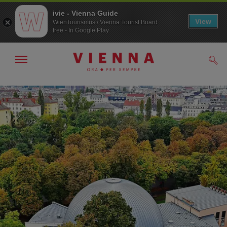
ivie - Vienna Guide
View
WienTourismus / Vienna Tourist Board
free - In Google Play
Mostra/nascondi
Cerc
navigazione
Alla
Al
navigazione
contenuto