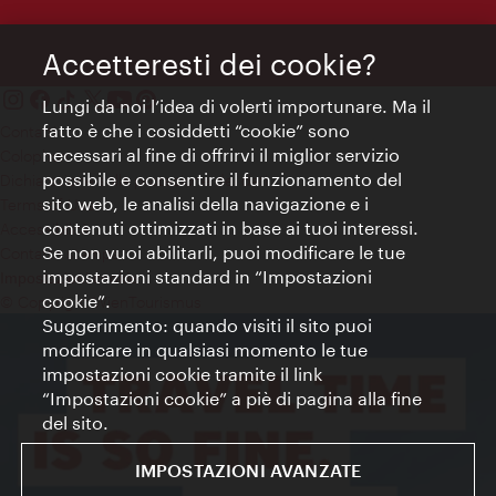
Accetteresti dei cookie?
Lungi da noi l’idea di volerti importunare. Ma il
fatto è che i cosiddetti “cookie” sono
Contatti
necessari al fine di offrirvi il miglior servizio
Colophon
possibile e consentire il funzionamento del
Dichiarazione sulla protezione dei dati
sito web, le analisi della navigazione e i
Terms of Use
contenuti ottimizzati in base ai tuoi interessi.
Accessibilità
Se non vuoi abilitarli, puoi modificare le tue
Contatto stampa
impostazioni standard in “Impostazioni
Impostazioni cookie
cookie”.
© Copyright WienTourismus
Suggerimento: quando visiti il sito puoi
modificare in qualsiasi momento le tue
impostazioni cookie tramite il link
“Impostazioni cookie” a piè di pagina alla fine
del sito.
IMPOSTAZIONI AVANZATE