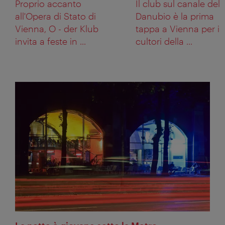
Proprio accanto
Il club sul canale del
all'Opera di Stato di
Danubio è la prima
Vienna, O - der Klub
tappa a Vienna per i
invita a feste in ...
cultori della ...