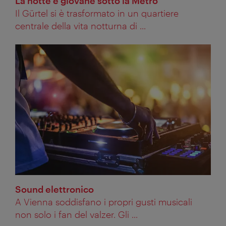
La notte è giovane sotto la Metro
Il Gürtel si è trasformato in un quartiere
centrale della vita notturna di ...
Sound elettronico
A Vienna soddisfano i propri gusti musicali
non solo i fan del valzer. Gli ...