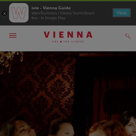
ivie - Vienna Guide
View
WienTourismus / Vienna Tourist Board
free - In Google Play
Mostra/nascondi
Cerc
navigazione
Alla
Al
navigazione
contenuto