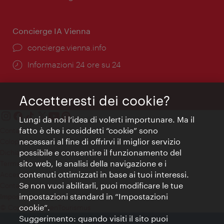
apertura:
Concierge IA Vienna
Ort:
concierge.vienna.info
Öffnungszeiten:
Informazioni 24 ore su 24
Accetteresti dei cookie?
Lungi da noi l’idea di volerti importunare. Ma il
fatto è che i cosiddetti “cookie” sono
Contatti
necessari al fine di offrirvi il miglior servizio
Colophon
possibile e consentire il funzionamento del
Dichiarazione sulla protezione dei dati
sito web, le analisi della navigazione e i
Terms of Use
contenuti ottimizzati in base ai tuoi interessi.
Accessibilità
Se non vuoi abilitarli, puoi modificare le tue
Contatto stampa
impostazioni standard in “Impostazioni
Impostazioni cookie
cookie”.
© Copyright WienTourismus
Suggerimento: quando visiti il sito puoi