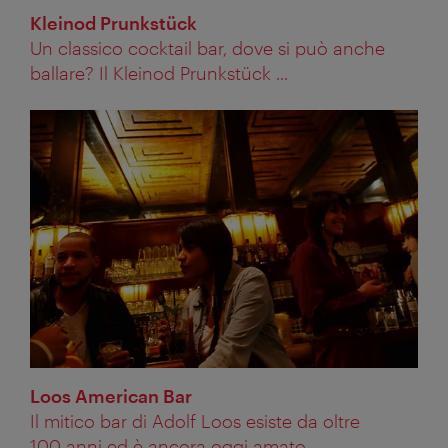
Kleinod Prunkstück
Un classico cocktail bar, dove si può anche
ballare? Il Kleinod Prunkstück ...
Loos American Bar
Il mitico bar di Adolf Loos esiste da oltre
100 anni ed è ancora oggi amato ...