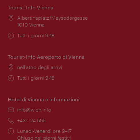
Tourist-Info Vienna
Posizione:
Albertinaplatz/Maysedergasse
1010 Vienna
Orari
Tutti i giorni 9-18
di
apertura:
Tourist-Info Aeroporto di Vienna
Posizione:
nell’atrio degli arrivi
Orari
Tutti i giorni 9-18
di
apertura:
Hotel di Vienna e informazioni
Email:
info@wien.info
Telefono:
+43-1-24 555
Orari
Lunedì-Venerdì ore 9–17
di
Chiuso nei giorni festivi