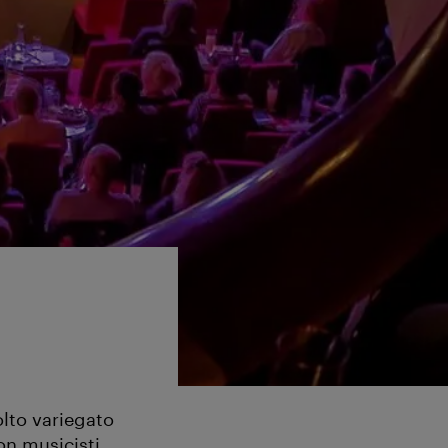
lto variegato
on musicisti