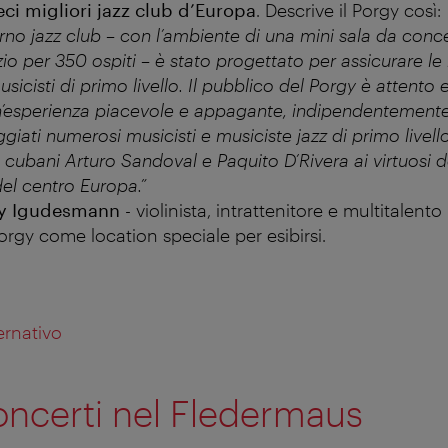
ieci migliori jazz club d’Europa
. Descrive il Porgy così:
o jazz club – con l’ambiente di una mini sala da conce
zio per 350 ospiti – è stato progettato per assicurare le 
sicisti di primo livello. Il pubblico del Porgy è attento 
n’esperienza piacevole e appagante, indipendentemente
iati numerosi musicisti e musiciste jazz di primo livello
 cubani Arturo Sandoval e Paquito D’Rivera ai virtuosi 
el centro Europa.”
ey Igudesmann
-
violinista, intrattenitore e multitalent
Porgy come location speciale per esibirsi.
ernativo
oncerti nel Fledermaus