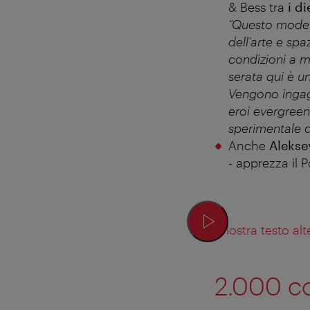
& Bess tra
i d
“Questo modern
dell’arte e spa
condizioni a mu
serata qui è u
Vengono ingagg
eroi evergreen
sperimentale d
Anche
Aleks
- apprezza il 
Mostra testo alt
2.000 c