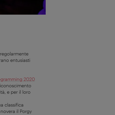
e regolarmente
trano entusiasti
rogramming 2020
 riconoscimento
, e per il loro
ua classifica
novera il Porgy