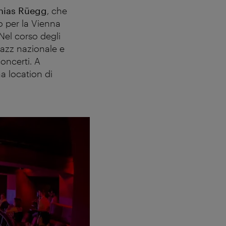
thias Rüegg
, che
 per la Vienna
Nel corso degli
jazz nazionale e
oncerti. A
na location di