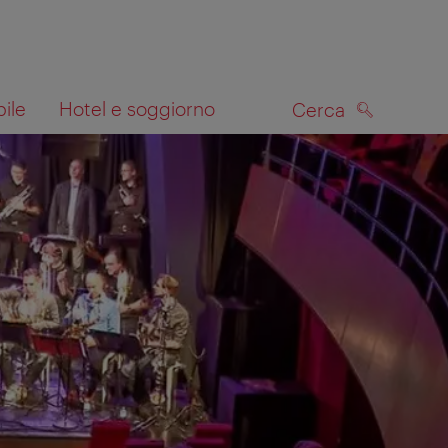
bile
Hotel e soggiorno
Cerca
CERCA
lla mappa