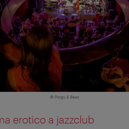
© Porgy & Bess
a erotico a jazzclub