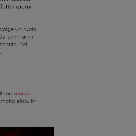
utti i giorni
svolge un ruolo
dai primi anni
dentità, nel
.
oltano
musica
molto altro. In