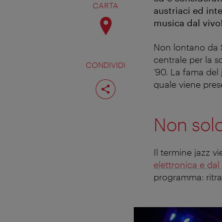
CARTA
austriaci ed inte
musica dal vivo
Non lontano da
centrale per la s
CONDIVIDI
‘90. La fama del 
Condividi
quale viene pre
pagina
Non solo
Il termine jazz 
elettronica e da
programma: ritrat