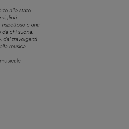
rto allo stato
migliori
e rispettoso e una
 da chi suona.
, dai travolgenti
della musica
o musicale