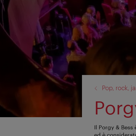
torna
Pop, rock, ja
a:
Porg
Il Porgy & Bess
ed è considerato