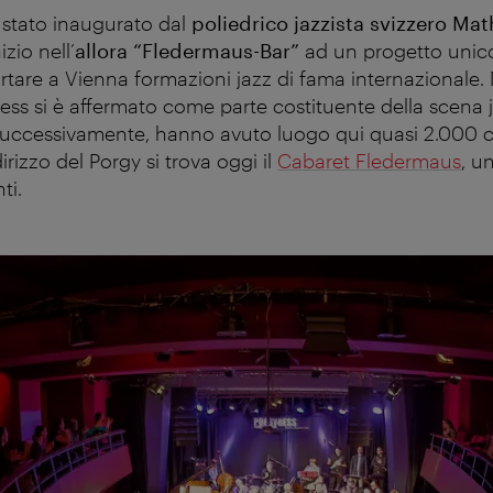
è stato inaugurato dal
poliedrico jazzista svizzero Ma
zio nell’
allora “Fledermaus-Bar”
ad un progetto unico
rtare a Vienna formazioni jazz di fama internazionale. 
Bess si è affermato come parte costituente della scena 
Successivamente, hanno avuto luogo qui quasi 2.000 c
rizzo del Porgy si trova oggi il
Cabaret Fledermaus
, u
ti.