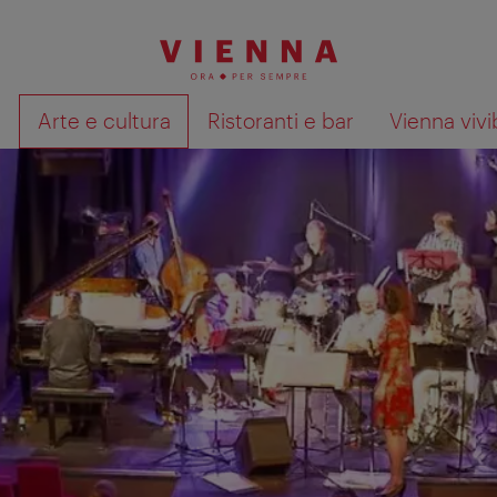
à
Arte e cultura
Ristoranti e bar
Vienna vivi
Mostra i risultati della ricerca su