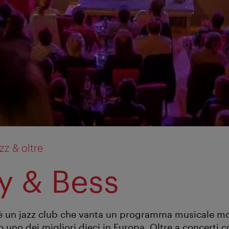
zz & oltre
y & Bess
 è un jazz club che vanta un programma musicale mo
 uno dei migliori dieci in Europa. Oltre a concerti c