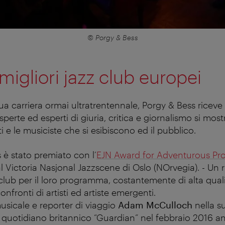
© Porgy & Bess
migliori jazz club europei
sua carriera ormai ultratrentennale, Porgy & Bess ricev
sperte ed esperti di giuria, critica e giornalismo si mos
i e le musiciste che si esibiscono ed il pubblico.
s è stato premiato con l’
EJN Award for Adventurous P
l Victoria Nasjonal Jazzscene di Oslo (NOrvegia). - Un
club per il loro programma, costantemente di alta qualità
nfronti di artisti ed artiste emergenti.
musicale e reporter di viaggio
Adam McCulloch
nella s
 quotidiano britannico “Guardian” nel febbraio 2016 an