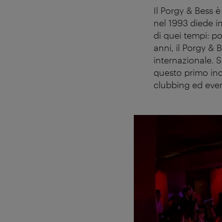
Il Porgy & Bess 
nel 1993 diede ini
di quei tempi: po
anni, il Porgy & 
internazionale. 
questo primo indi
clubbing ed even