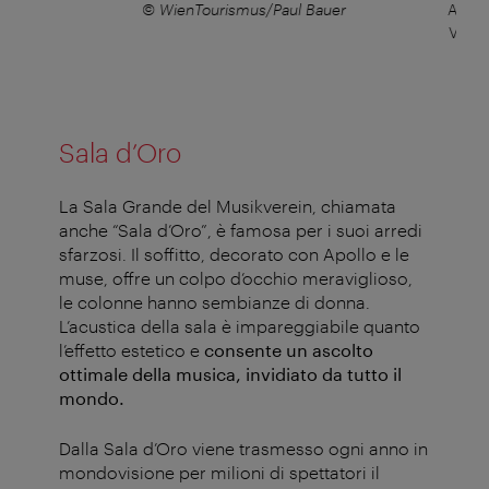
e in
© WienTourismus/Paul Bauer
Apertu
Vienn
Sala d’Oro
La Sala Grande del Musikverein, chiamata
anche “Sala d’Oro”, è famosa per i suoi arredi
sfarzosi. Il soffitto, decorato con Apollo e le
muse, offre un colpo d’occhio meraviglioso,
le colonne hanno sembianze di donna.
L’acustica della sala è impareggiabile quanto
l’effetto estetico e
consente un ascolto
ottimale della musica, invidiato da tutto il
mondo.
Dalla Sala d’Oro viene trasmesso ogni anno in
mondovisione per milioni di spettatori il