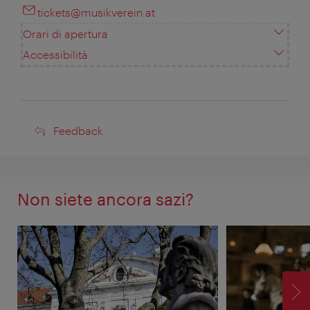
tickets@musikverein.at
Orari di apertura
Accessibilità
Feedback
Feedback
Non siete ancora sazi?
AV