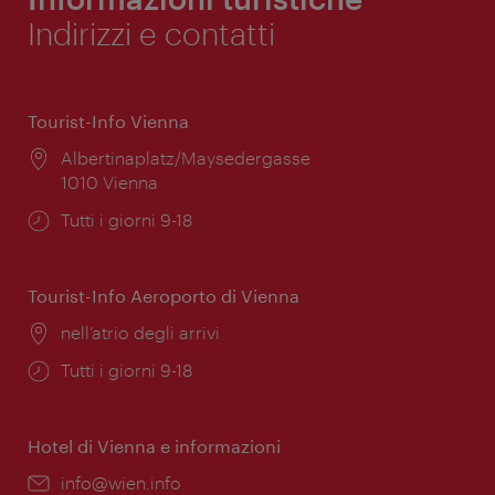
Indirizzi e contatti
Tourist-Info Vienna
Posizione:
Albertinaplatz/Maysedergasse
1010 Vienna
Orari
Tutti i giorni 9-18
di
apertura:
Tourist-Info Aeroporto di Vienna
Posizione:
nell’atrio degli arrivi
Orari
Tutti i giorni 9-18
di
apertura:
Hotel di Vienna e informazioni
Email:
info@wien.info