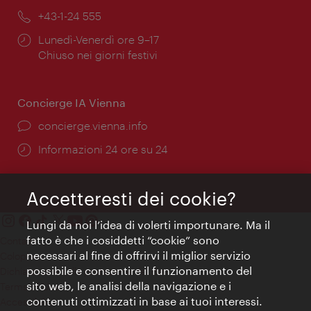
Telefono:
+43-1-24 555
Orari
Lunedì-Venerdì ore 9–17
di
Chiuso nei giorni festivi
apertura:
Concierge IA Vienna
Ort:
concierge.vienna.info
Öffnungszeiten:
Informazioni 24 ore su 24
Accetteresti dei cookie?
Lungi da noi l’idea di volerti importunare. Ma il
fatto è che i cosiddetti “cookie” sono
Contatti
necessari al fine di offrirvi il miglior servizio
Colophon
possibile e consentire il funzionamento del
Dichiarazione sulla protezione dei dati
sito web, le analisi della navigazione e i
Terms of Use
contenuti ottimizzati in base ai tuoi interessi.
Accessibilità