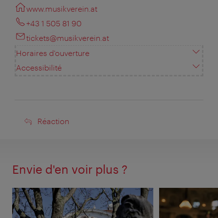
www.musikverein.at
+43 1 505 81 90
tickets@musikverein.at
Horaires d'ouverture
Accessibilité
Réaction
Réaction
Envie d'en voir plus ?