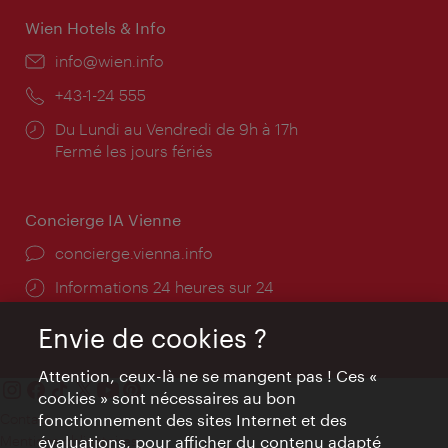
Wien Hotels & Info
E-
info@wien.info
mail:
Téléphone:
+43-1-24 555
Horaires
Du Lundi au Vendredi de 9h à 17h
d'ouverture:
Fermé les jours fériés
Concierge IA Vienne
Ort:
concierge.vienna.info
Öffnungszeiten:
Informations 24 heures sur 24
Envie de cookies ?
Attention, ceux-là ne se mangent pas ! Ces «
cookies » sont nécessaires au bon
Contact
fonctionnement des sites Internet et des
Mentions obligatoires
évaluations, pour afficher du contenu adapté