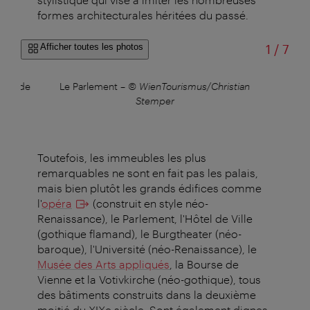
formes architecturales héritées du passé.
sur
Afficher toutes les photos
1
/
7
usée de
Le Parlement
–
© WienTourismus/Christian
Le 
eter
Stemper
Toutefois, les immeubles les plus
remarquables ne sont en fait pas les palais,
mais bien plutôt les grands édifices comme
l'
opéra
(construit en style néo-
Renaissance), le Parlement, l'Hôtel de Ville
(gothique flamand), le Burgtheater (néo-
baroque), l'Université (néo-Renaissance), le
Musée des Arts appliqués
, la Bourse de
Vienne et la Votivkirche (néo-gothique), tous
des bâtiments construits dans la deuxième
moitié du XIXe siècle. Sont également dignes