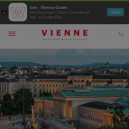
ivie - Vienna Guide
View
WienTourismus / Vienna Tourist Board
free - In Google Play
Afficher
Rech
/
masquer
la
Navigation
Contenu
navigation