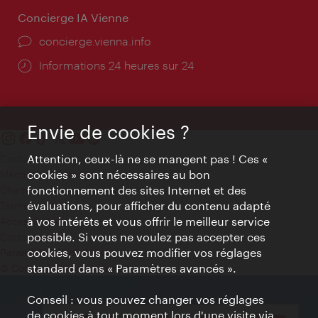
Concierge IA Vienne
Ort:
concierge.vienna.info
Öffnungszeiten:
Informations 24 heures sur 24
Envie de cookies ?
Attention, ceux-là ne se mangent pas ! Ces «
Contact
cookies » sont nécessaires au bon
Mentions obligatoires
fonctionnement des sites Internet et des
Charte sur le respect de la vie privée
évaluations, pour afficher du contenu adapté
Terms of Use
à vos intérêts et vous offrir le meilleur service
Accessibilité
possible. Si vous ne voulez pas accepter ces
Contact presse
cookies, vous pouvez modifier vos réglages
Paramètres de cookies
standard dans « Paramètres avancés ».
© Copyright WienTourismus
Conseil : vous pouvez changer vos réglages
de cookies à tout moment lors d'une visite via