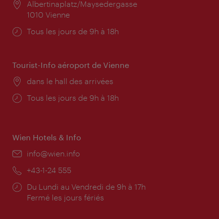
Lieu:
Albertinaplatz/Maysedergasse
1010 Vienne
Horaires
Tous les jours de 9h à 18h
d'ouverture:
Tourist-Info aéroport de Vienne
Lieu:
dans le hall des arrivées
Horaires
Tous les jours de 9h à 18h
d'ouverture:
Wien Hotels & Info
E-
info@wien.info
mail:
Téléphone:
+43-1-24 555
Horaires
Du Lundi au Vendredi de 9h à 17h
d'ouverture:
Fermé les jours fériés