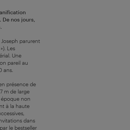
anification
. De nos jours,
.
s Joseph parurent
»). Les
rial. Une
on pareil au
0 ans.
r en présence de
57 m de large
te époque non
nt à la haute
uccessives,
nvitations dans
par le bestseller