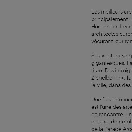
Les meilleurs arc
principalement T
Hasenauer. Leurs 
architectes eure
vécurent leur re
Si somptueuse que
gigantesques. La
titan. Des immig
Ziegelbehm », fa
la ville, dans de
Une fois terminée
est l’une des art
de rencontre, un
encore, de nombr
de la Parade Arc