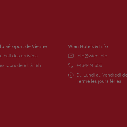
nfo aéroport de Vienne
Wien Hotels & Info
e hall des arrivées
E-
info@wien.info
mail:
res
es jours de 9h à 18h
Téléphone:
+43-1-24 555
rture:
Horaires
Du Lundi au Vendredi de
d'ouverture:
Fermé les jours fériés