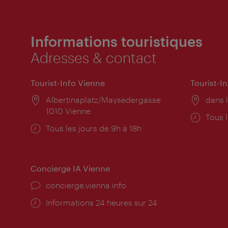
Informations touristiques
Adresses & contact
Tourist-Info Vienne
Tourist-I
Lieu:
Albertinaplatz/Maysedergasse
Lieu:
dans l
1010 Vienne
Horai
Tous l
Horaires
Tous les jours de 9h à 18h
d'ouve
d'ouverture:
Concierge IA Vienne
Ort:
concierge.vienna.info
Öffnungszeiten:
Informations 24 heures sur 24