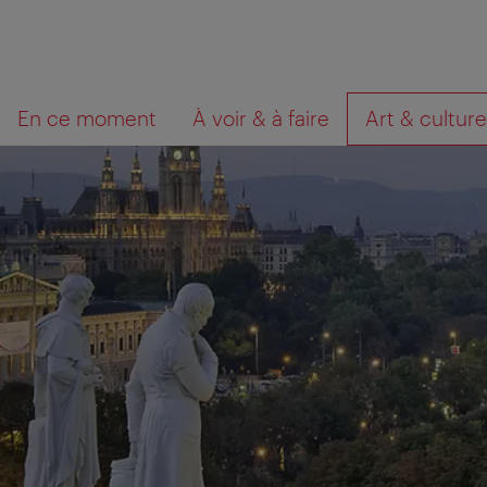
Navigation
Contenu
Que
En ce moment
À voir & à faire
Art & culture
cherchez-
vous?