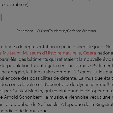
eux d’ambre »).
Parlement
–
© WienTourismus/Christian Stemper
édifices de représentation impériale virent le jour : Ne
es Museum
,
Museum d’Histoire naturelle
,
Opéra
nationa
parallèle, des bâtiments qui reflétaient la nouvelle évi
la population furent également construits : Parlement, 
leine apogée, la Ringstraße comptait 27 cafés. Et les p
hui encore des possibilités de détente. La musique éta
: des sons de valse et d’opérette de la dynastie Strauß 
t par Gustav Mahler, qui révolutionna le Hofoper en ta
e Arnold Schönberg, la musique viennoise vécut une 
e
e
19
et au début du 20
siècle. À l’époque de la Ringstra
 mondiale de la musique.