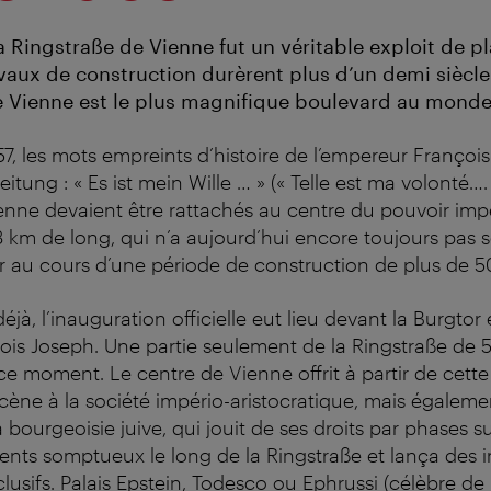
a Ringstraße de Vienne fut un véritable exploit de pl
vaux de construction durèrent plus d’un demi siècle
e Vienne est le plus magnifique boulevard au monde
, les mots empreints d’histoire de l’empereur Françoi
itung : « Es ist mein Wille … » (« Telle est ma volonté…. 
nne devaient être rattachés au centre du pouvoir impé
3 km de long, qui n’a aujourd’hui encore toujours pas s
ur au cours d’une période de construction de plus de 5
éjà, l’inauguration officielle eut lieu devant la Burgto
ois Joseph. Une partie seulement de la Ringstraße de 
 ce moment. Le centre de Vienne offrit à partir de cet
ène à la société império-aristocratique, mais égaleme
a bourgeoisie juive, qui jouit de ses droits par phases s
ents somptueux le long de la Ringstraße et lança des i
clusifs. Palais Epstein, Todesco ou Ephrussi (célèbre de 