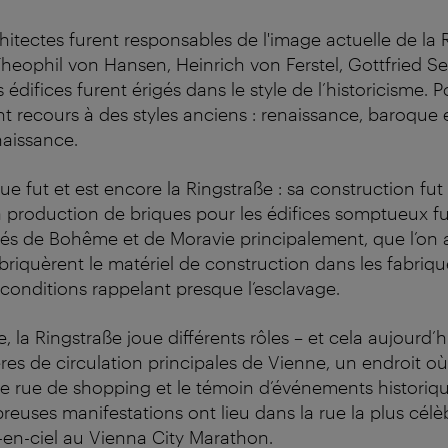
hitectes furent responsables de l'image actuelle de la 
heophil von Hansen, Heinrich von Ferstel, Gottfried S
édifices furent érigés dans le style de l’historicisme. Po
nt recours à des styles anciens : renaissance, baroque
naissance.
 fut et est encore la Ringstraße : sa construction fut le
 production de briques pour les édifices somptueux fut
rés de Bohême et de Moravie principalement, que l’on a
briquèrent le matériel de construction dans les fabriq
s conditions rappelant presque l’esclavage.
, la Ringstraße joue différents rôles – et cela aujourd’h
ères de circulation principales de Vienne, un endroit où 
e rue de shopping et le témoin d’événements historiqu
euses manifestations ont lieu dans la rue la plus célè
-en-ciel au Vienna City Marathon.