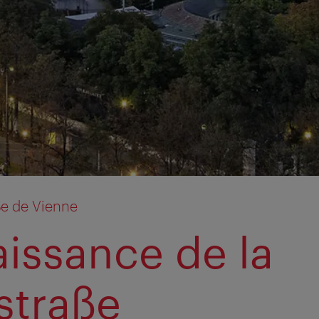
ße de Vienne
aissance de la
straße