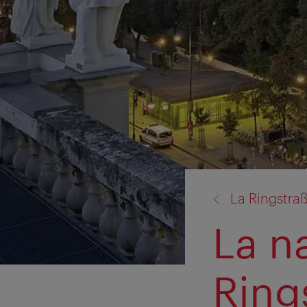
retour
La Ringstra
à:
La n
Ring