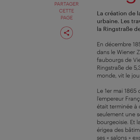
PARTAGER
CETTE
La création de l
PAGE
urbaine. Les tra
Partager
la Ringstraße d
cette
page
En décembre 1857
dans le Wiener Ze
faubourgs de Vie
Ringstraße de 5,
monde, vit le jo
Le 1er mai 1865 d
l’empereur Franç
était terminée à
seulement une sc
bourgeoisie. Et l
érigea des bâtim
ses « salons » ex