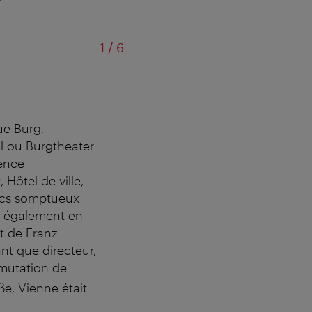
sur
1
/
6
ue Burg,
l ou Burgtheater
dence
Hôtel de ville,
arcs somptueux
it également en
et de Franz
nt que directeur,
mutation de
ße, Vienne était