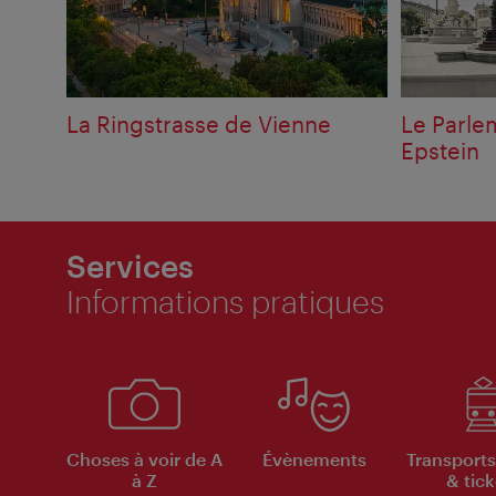
La Ringstrasse de Vienne
Le Parlem
Epstein
Services
Informations pratiques
Choses à voir de A
Évènements
Transports
à Z
& tick