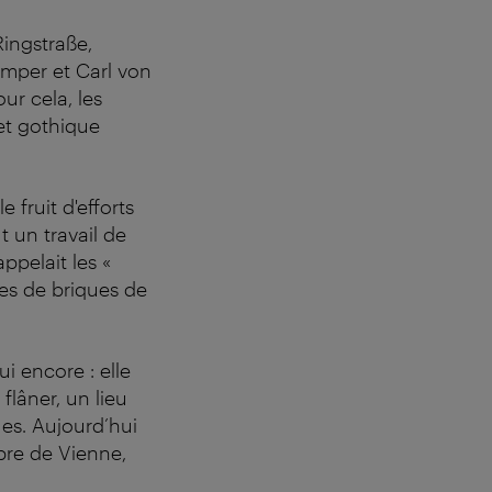
Ringstraße,
emper et Carl von
ur cela, les
 et gothique
 fruit d'efforts
 un travail de
ppelait les «
ues de briques de
ui encore : elle
flâner, un lieu
es. Aujourd’hui
bre de Vienne,