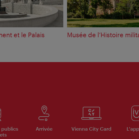
ent et le Palais
Musée de l’Histoire milit
 publics
Arrivée
Vienna City Card
L'appl
ets