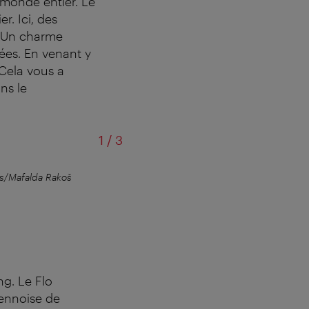
u monde entier. Le
r. Ici, des
. Un charme
gées. En venant y
 Cela vous a
ns le
sur
1
/
3
s/Mafalda Rakoš
Tradition vien
ng. Le Flo
iennoise de