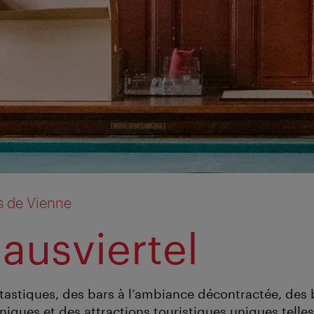
rs de Vienne
hausviertel
ntastiques, des bars à l’ambiance décontractée, des
iques et des attractions touristiques uniques telle