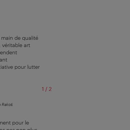
e main de qualité
véritable art
ttendent
ant
ative pour lutter
sur
1
/
2
a Rakoš
Le quartier regorge d
ement pour le
ons pas non plus