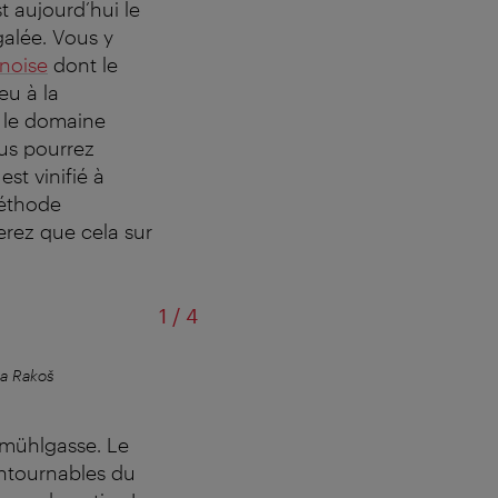
t aujourd’hui le
galée. Vous y
nnoise
dont le
eu à la
s le domaine
ous pourrez
est vinifié à
méthode
erez que cela sur
sur
1
/
4
a Rakoš
Chez Flo Vintage, vous trouverez d
fmühlgasse. Le
ontournables du