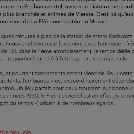
me : le Freihausviertel, avec son histoire extraordin
s plus branchés et animés de Vienne. C’est ici qu’eut 
entation de La Flûte enchantée de Mozart.
ques minutes à pied de la station de métro Karlsplatz
 Freihausviertel contraste fortement avec l’animation fr
nois. Ici, dans le 4ème arrondissement, le temps défile
st un quartier branché à l’atmosphère internationale.
n, et pourtant fondamentalement viennois. Pour cette v
habitants, l’ambiance y est extraordinairement détendu
s animé. Un lieu parfait pour ceux trouvant leur bonheu
les années 1990, le Freihausviertel est en effet un terr
sprit du temps ») urbain à de nombreux égards :
ative textuelle