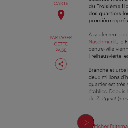
CARTE
du Troisième Hom
des quartiers le
première représ
À seulement quel
PARTAGER
Naschmarkt
, le
CETTE
centre-ville vien
PAGE
Freihausviertel e
Partager
cette
page
Branché et urbai
deux millions d’
quartier est trè
établies. Depuis 
du
Zeitgeist
(« e
Afficher l'altern