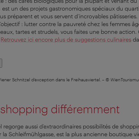
rte : des cafés biologiques pour la plupart et venant d
 est un des projets gastronomiques spéciaux du quartie
s préparent et vous servent d’incroyables pâtisseries
’objectif : lutter contre la pauvreté chez les femmes â
eaux, tartes et strudels, vous faites une bonne action.
?
Retrouvez ici encore plus de suggestions culinaires
da
ner Schnitzel d’exception dans le Freihausviertel.
–
© WienTourismu
u shopping différemment
l regorge aussi d’extraordinaires possibilités de shoppi
ur la Schleifmühlgasse, est la plus ancienne boutique v