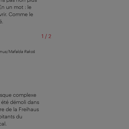
En un mot : le
rir. Comme le
é.
sur
1
/
2
mus/Mafalda Rakoš
Un quartier a
tesque complexe
t été démoli dans
re de la Freihaus
bitants du
al.