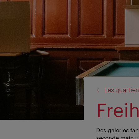
retour
Les quartie
à:
Frei
Des galeries fa
seconde main un