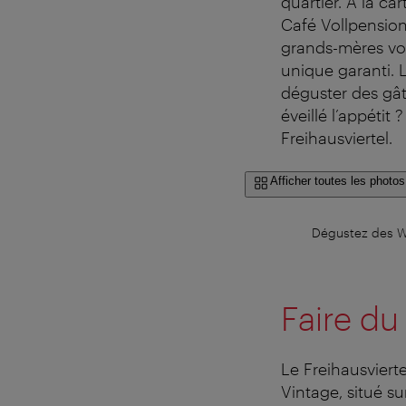
quartier. À la ca
Café Vollpension
grands-mères vou
unique garanti. L
déguster des gât
éveillé l’appétit 
Freihausviertel.
Afficher toutes les photos
Dégustez des Wie
Faire d
Le Freihausvierte
Vintage, situé s