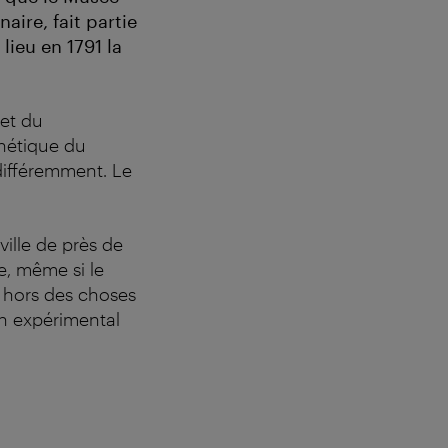
aire, fait partie
lieu en 1791 la
 et du
énétique du
 différemment. Le
ille de près de
e, même si le
r hors des choses
ain expérimental