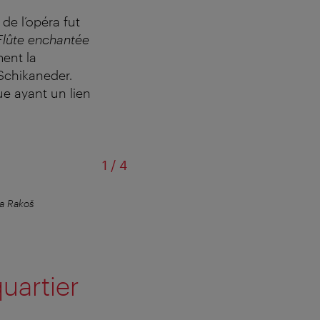
de l’opéra fut
Flûte enchantée
ment la
Schikaneder.
ue ayant un lien
sur
1
/
4
a Rakoš
Quartier très vien
uartier