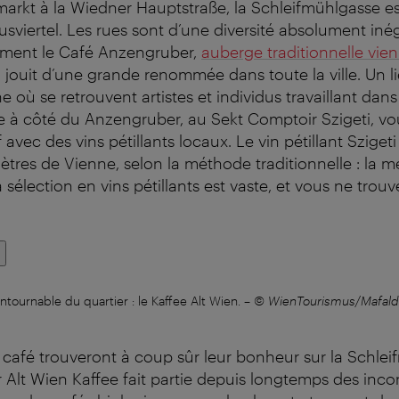
arkt à la Wiedner Hauptstraße, la Schleifmühlgasse es
usviertel. Les rues sont d’une diversité absolument iné
ment le Café Anzengruber,
auberge traditionnelle vie
 jouit d’une grande renommée dans toute la ville. Un li
 où se retrouvent artistes et individus travaillant dan
e à côté du Anzengruber, au Sekt Comptoir Szigeti, v
 avec des vins pétillants locaux. Le vin pétillant Szigeti 
ètres de Vienne, selon la méthode traditionnelle : la 
sélection en vins pétillants est vaste, et vous ne trouv
ntournable du quartier : le Kaffee Alt Wien.
–
© WienTourismus/Mafald
café trouveront à coup sûr leur bonheur sur la Schlei
ur Alt Wien Kaffee fait partie depuis longtemps des inc