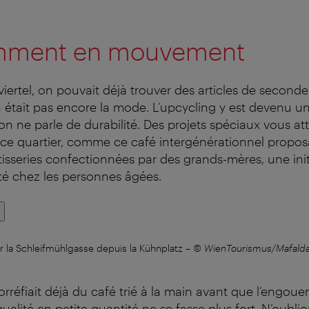
mment en mouvement
viertel, on pouvait déjà trouver des articles de second
 était pas encore la mode. L’upcycling y est devenu un 
’on ne parle de durabilité. Des projets spéciaux vous a
ce quartier, comme ce café intergénérationnel propos
tisseries confectionnées par des grands-mères, une initi
té chez les personnes âgées.
r la Schleifmühlgasse depuis la Kühnplatz
–
© WienTourismus/Mafald
rréfiait déjà du café trié à la main avant que l’engou
alité en petite quantité ne se fasse plus fort. N’oubli