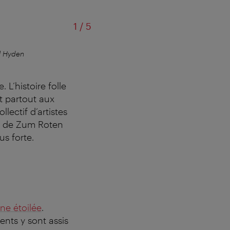
sur
1
/
5
l Hyden
Zum
 L’histoire folle
rt partout aux
ectif d’artistes
ADN de Zum Roten
us forte.
ine étoilée
.
ents y sont assis