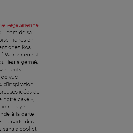
ine végétarienne
.
, du nom de sa
ise, riches en
tent chez Rosi
f Wörner en est-
du lieu a germé,
excellents
t de vue
, d’inspiration
mbreuses idées de
e notre cave »,
eirereck y a
nde à la carte
. La carte des
 sans alcool et