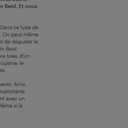
s Beisl. Et nous
. Dans ce type de
on. On peut même
ent de déguster le
Un Beisl
re tirée, d’un
cuisine, le
rte.
ants. Ainsi,
exploitants
ent avec un
Même si la