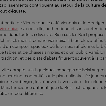
tablissements contribuent au retour de la culture de
tout dégusté.
nt partie de Vienne que le café viennois et le Heuriger
 viennoise
est chez elle, authentique et sans prétenti
prime dans toute sa diversité. Bien sûr, les Beisl propos
nitzel, mais la cuisine viennoise a bien plus à offrir. 
 d’un comptoir spacieux où le vin est rafraîchi et la biè
de tables et de chaises simples, et d’un public varié. En 
 tradition, et des plats d’abats figurent souvent à la ca
a ville compte aussi quelques concepts de Beisl surpren
e certaine modernité sur le plan culinaire. De jeunes 
iennes auberges, les rénovent avec soin et les relanc
 Mais l’ambiance authentique du Beisl est toujours là. 
-être un peu différente.