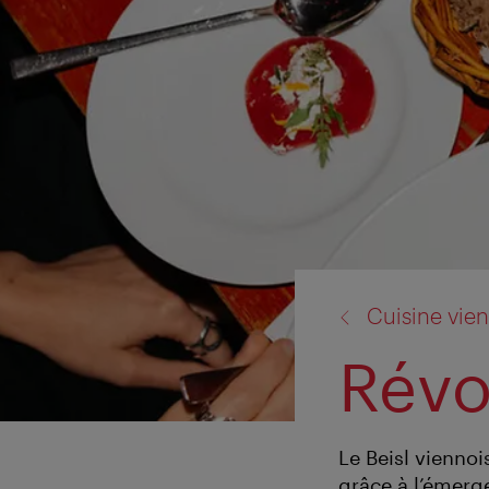
retour
Cuisine vie
à:
Révo
Le Beisl viennoi
grâce à l’émerg