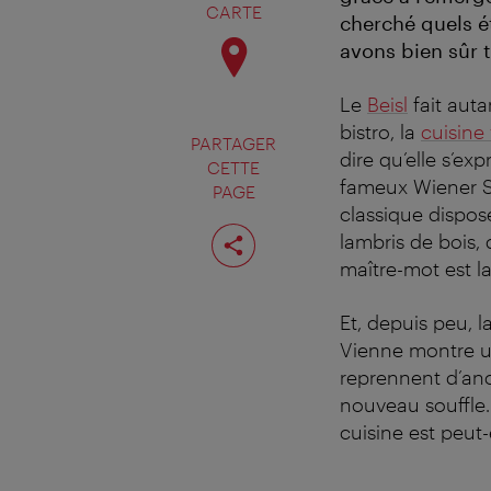
CARTE
cherché quels é
avons bien sûr 
Le
Beisl
fait auta
bistro, la
cuisine
PARTAGER
dire qu’elle s’ex
CETTE
fameux Wiener Sch
PAGE
classique dispose
Partager
lambris de bois, 
cette
page
maître-mot est la
Et, depuis peu, l
Vienne montre un
reprennent d’anc
nouveau souffle.
cuisine est peut