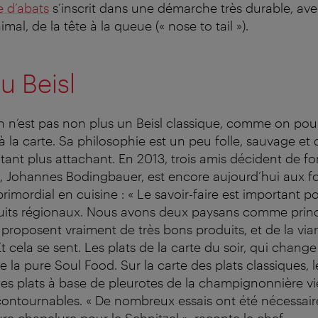
e d’abats
s’inscrit dans une démarche très durable, ave
nimal, de la tête à la queue (« nose to tail »).
au Beisl
n’est pas non plus un Beisl classique, comme on pour
à la carte. Sa philosophie est un peu folle, sauvage et 
autant plus attachant. En 2013, trois amis décident de 
x, Johannes Bodingbauer, est encore aujourd’hui aux f
 primordial en cuisine : « Le savoir-faire est important p
its régionaux. Nous avons deux paysans comme prin
i proposent vraiment de très bons produits, et de la vi
t cela se sent. Les plats de la carte du soir, qui chang
 la pure Soul Food. Sur la carte des plats classiques, le
es plats à base de pleurotes de la champignonnière v
ncontournables. « De nombreux essais ont été nécessair
ure chapelure pour le Schnitzel », raconte le chef.