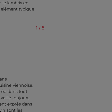
 le lambris en
n élément typique
sur
1
/
5
dans
uisine viennoise,
mmée dans tout
vaillé toujours
ient exprès dans
vin sont les