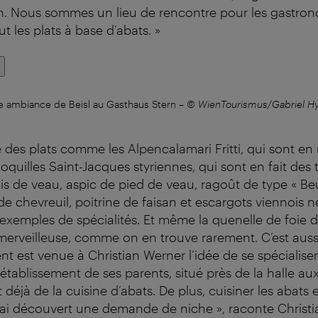
rn. Nous sommes un lieu de rencontre pour les gastro
t les plats à base d’abats. »
le ambiance de Beisl au Gasthaus Stern
–
© WienTourismus/Gabriel H
des plats comme les Alpencalamari Fritti, qui sont en r
oquilles Saint-Jacques styriennes, qui sont en fait des 
is de veau, aspic de pied de veau, ragoût de type « Be
s de chevreuil, poitrine de faisan et escargots viennois 
exemples de spécialités. Et même la quenelle de foie 
 merveilleuse, comme on en trouve rarement. C’est auss
 est venue à Christian Werner l’idée de se spécialiser
établissement de ses parents, situé près de la halle aux
t déjà de la cuisine d’abats. De plus, cuisiner les abats e
 j’ai découvert une demande de niche », raconte Christi