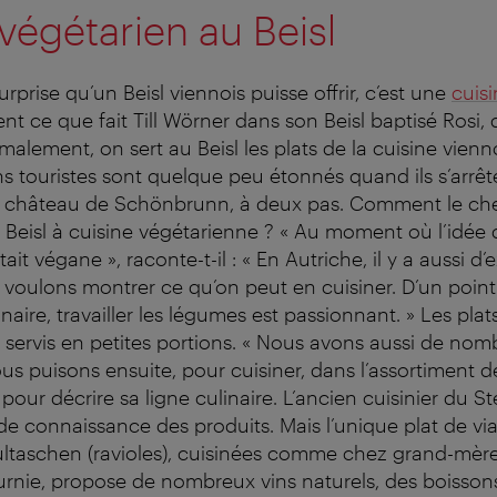
égétarien au Beisl
rprise qu’un Beisl viennois puisse offrir, c’est une
cuis
ent ce que fait Till Wörner dans son Beisl baptisé Rosi
alement, on sert au Beisl les plats de la cuisine vienno
ins touristes sont quelque peu étonnés quand ils s’arrê
du château de Schönbrunn, à deux pas. Comment le che
n Beisl à cuisine végétarienne ? « Au moment où l’idée 
it végane », raconte-t-il : « En Autriche, il y a aussi d’
voulons montrer ce qu’on peut en cuisiner. D’un poin
naire, travailler les légumes est passionnant. » Les plats
t servis en petites portions. « Nous avons aussi de no
us puisons ensuite, pour cuisiner, dans l’assortiment d
our décrire sa ligne culinaire. L’ancien cuisinier du St
e connaissance des produits. Mais l’unique plat de via
ltaschen (ravioles), cuisinées comme chez grand-mère
ournie, propose de nombreux vins naturels, des boissons