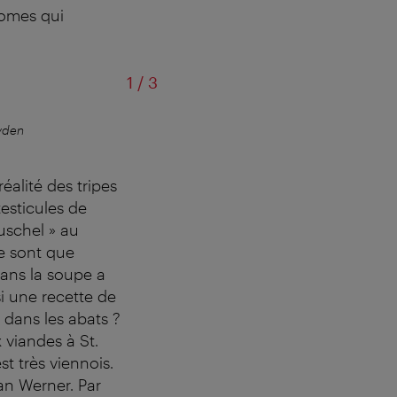
nomes qui
sur
1
/
3
yden
Les amateurs de cuisine viennois
éalité des tripes
testicules de
uschel » au
ne sont que
dans la soupe a
i une recette de
 dans les abats ?
 viandes à St.
st très viennois.
an Werner. Par