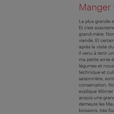
Manger v
La plus grande su
Et c’est exactem
grand-mère. Norm
viande. Et certa
après la visite 
il venu à tenir u
ma petite amie éta
légumes et nous 
technique et culi
saisonnière, son
conservation. No
explique Wörner p
acquis une grand
demeure les Mau
boissons, très f