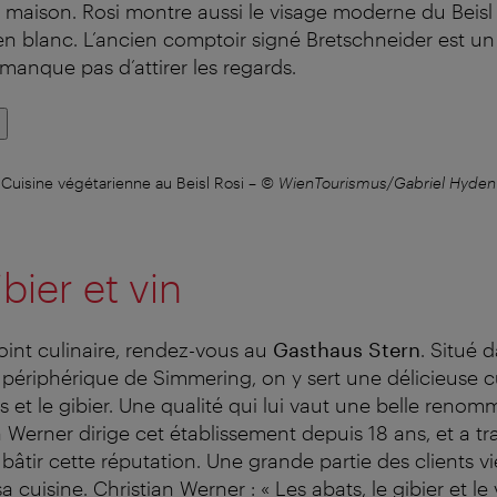
 maison. Rosi montre aussi le visage moderne du Beisl :
 en blanc. L’ancien comptoir signé Bretschneider est u
 manque pas d’attirer les regards.
Cuisine végétarienne au Beisl Rosi
–
© WienTourismus/Gabriel Hyden
bier et vin
int culinaire, rendez-vous au
Gasthaus Stern
. Situé 
 périphérique de Simmering, on y sert une délicieuse c
s et le gibier. Une qualité qui lui vaut une belle reno
 Werner dirige cet établissement depuis 18 ans, et a tra
 bâtir cette réputation. Une grande partie des clients v
a cuisine. Christian Werner : « Les abats, le gibier et le 