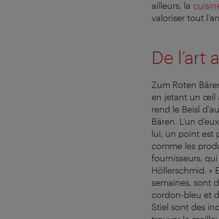
ailleurs, la
cuisin
valoriser tout l’a
De l’art 
Zum Roten Bären 
en jetant un œil 
rend le Beisl d’
Bären. L’un d’eu
lui, un point est
comme les produ
fournisseurs, qu
Höllerschmid. » E
semaines, sont de
cordon-bleu et d
Stiel sont des i
trouver la meille