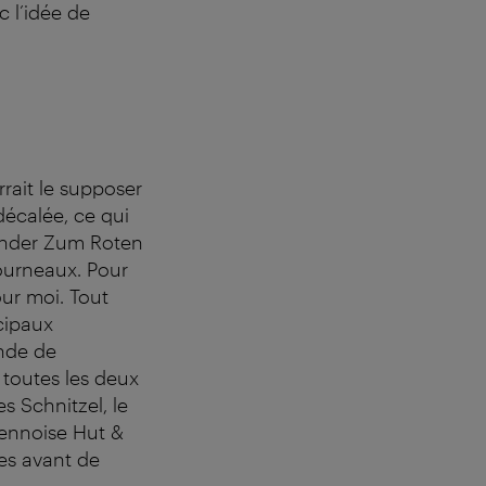
c l’idée de
rait le supposer
décalée, ce qui
fonder Zum Roten
ourneaux. Pour
our moi. Tout
cipaux
ande de
e toutes les deux
s Schnitzel, le
iennoise Hut &
es avant de