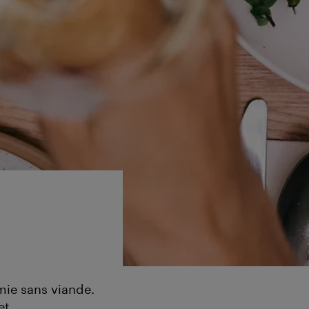
mie sans viande.
et