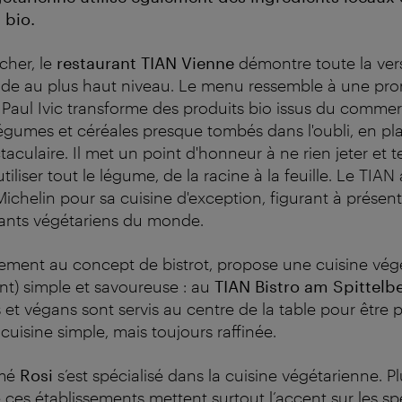
 bio.
cher, le
restaurant TIAN Vienne
démontre toute la versa
ande au plus haut niveau. Le menu ressemble à une p
 Paul Ivic transforme des produits bio issus du commer
 légumes et céréales presque tombés dans l'oubli, en pl
taculaire. Il met un point d'honneur à ne rien jeter et
iliser tout le légume, de la racine à la feuille. Le TIA
ichelin pour sa cuisine d'exception, figurant à présent
rants végétariens du monde.
sement au concept de bistrot, propose une cuisine vég
t) simple et savoureuse : au
TIAN Bistro am Spittelb
s et végans sont servis au centre de la table pour être 
 cuisine simple, mais toujours raffinée.
mé
Rosi
s’est spécialisé dans la cuisine végétarienne. P
ces établissements mettent surtout l’accent sur les spé