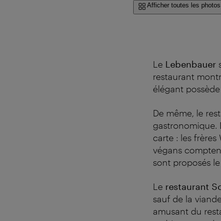
Afficher toutes les photos
Le
Lebenbauer
s
restaurant montre
élégant possède p
De même, le res
gastronomique. D
carte : les frère
végans comptent 
sont proposés le 
Le
restaurant S
sauf de la viande
amusant du resta