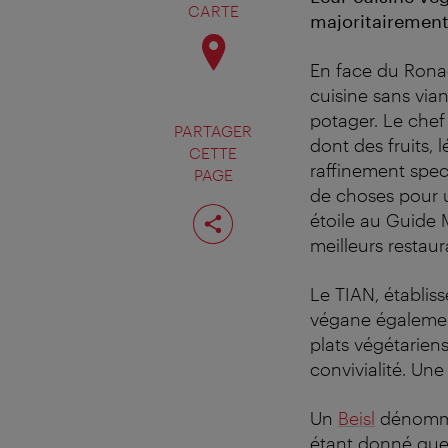
CARTE
majoritairement
En face du Rona
cuisine sans vi
potager. Le chef
PARTAGER
dont des fruits,
CETTE
raffinement spec
PAGE
de choses pour ut
Partager
étoile au Guide M
cette
page
meilleurs restau
Le TIAN, établis
végane égalemen
plats végétarien
convivialité. Une
Un
Beisl
dénom
étant donné que 