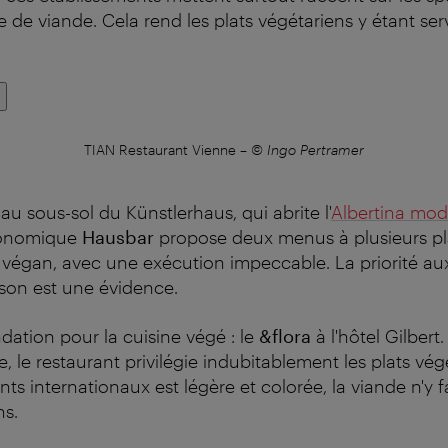
 de viande. Cela rend les plats végétariens y étant ser
TIAN Restaurant Vienne
–
© Ingo Pertramer
au sous-sol du Künstlerhaus, qui abrite l'
Albertina mod
ronomique
Hausbar
propose deux menus à plusieurs pl
 végan, avec une exécution impeccable. La priorité au
son est une évidence.
ation pour la cuisine végé : le
&flora
à l'hôtel Gilbert
e, le restaurant privilégie indubitablement les plats vég
ts internationaux est légère et colorée, la viande n'y f
ns.