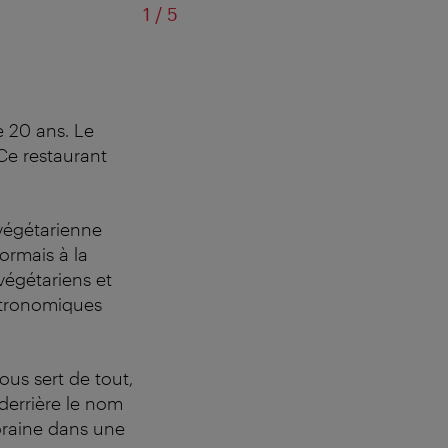
sur
1
/
5
e 20 ans. Le
 Ce restaurant
 végétarienne
ormais à la
végétariens et
astronomiques
ous sert de tout,
 derrière le nom
oraine dans une