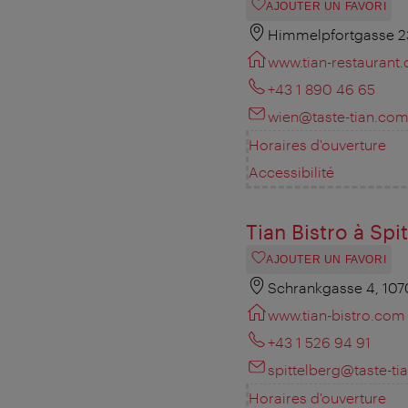
AJOUTER UN FAVORI
Himmelpfortgasse 2
www.tian-restaurant
+43 1 890 46 65
wien@taste-tian.co
Horaires d'ouverture
Accessibilité
Tian Bistro à Spi
AJOUTER UN FAVORI
Schrankgasse 4, 107
www.tian-bistro.com
+43 1 526 94 91
spittelberg@taste-t
Horaires d'ouverture