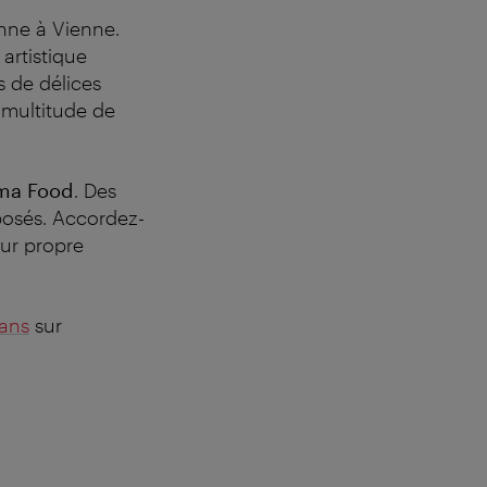
enne à Vienne.
artistique
 de délices
 multitude de
ma Food
. Des
posés. Accordez-
ur propre
gans
sur