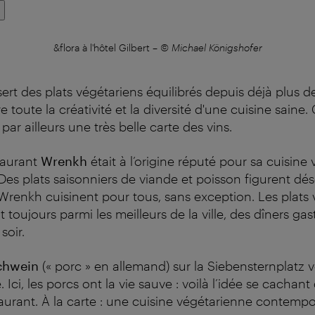
&flora à l'hôtel Gilbert
–
© Michael Königshofer
ert des plats végétariens équilibrés depuis déjà plus d
 toute la créativité et la diversité d'une cuisine saine.
ar ailleurs une très belle carte des vins.
taurant
Wrenkh
était à l’origine réputé pour sa cuisine
es plats saisonniers de viande et poisson figurent dés
s Wrenkh cuisinent pour tous, sans exception. Les plats 
toujours parmi les meilleurs de la ville, des dîners g
soir.
chwein
(« porc » en allemand) sur la Siebensternplatz v
. Ici, les porcs ont la vie sauve : voilà l’idée se cachant
urant. À la carte : une cuisine végétarienne contemp