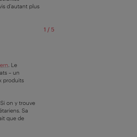
vis d’autant plus
sur
1
/
5
ern
. Le
ats – un
x produits
. Si on y trouve
étariens. Sa
ait que de