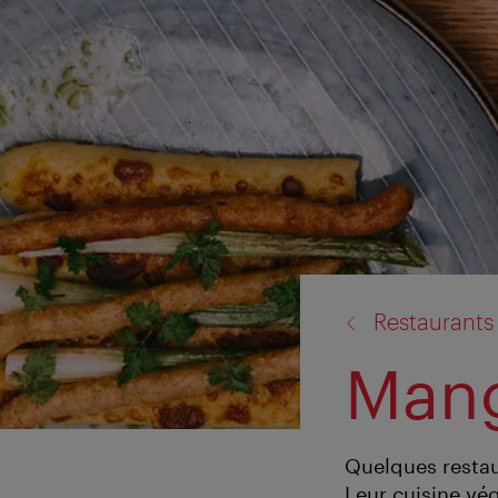
retour
Restaurants
à:
Mang
Quelques restau
Leur cuisine vé