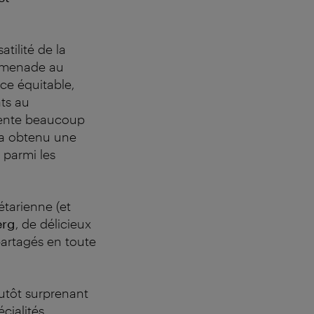
tilité de la
romenade au
ce équitable,
ats au
 tente beaucoup
N a obtenu une
 parmi les
étarienne (et
erg
, de délicieux
partagés en toute
lutôt surprenant
cialités