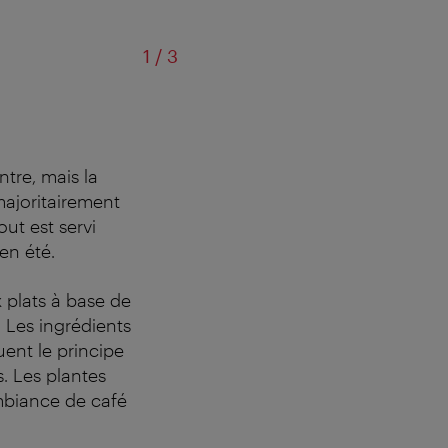
sur
1
/
3
ntre, mais la
 majoritairement
out est servi
en été.
 plats à base de
Les ingrédients
uent le principe
s. Les plantes
ambiance de café