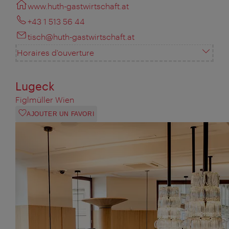
www.huth-gastwirtschaft.at
+43 1 513 56 44
tisch@huth-gastwirtschaft.at
Horaires d'ouverture
Lugeck
Figlmüller Wien
AJOUTER UN FAVORI