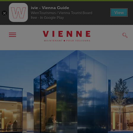
ivie - Vienna Guide
View
WienTourismus / Vienna Tourist Board
free - In Google Play
Afficher
Rech
/
masquer
la
Navigation
Contenu
navigation