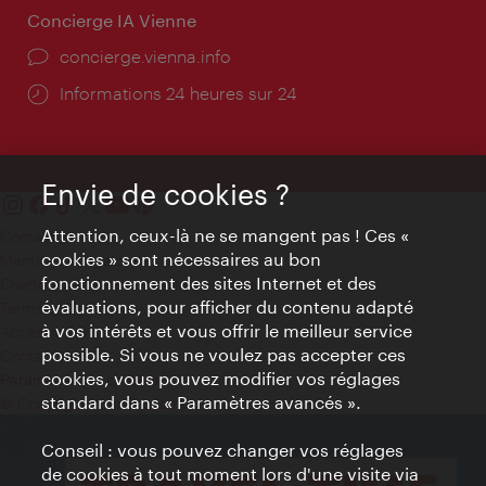
Concierge IA Vienne
Ort:
concierge.vienna.info
Öffnungszeiten:
Informations 24 heures sur 24
Envie de cookies ?
Attention, ceux-là ne se mangent pas ! Ces «
Contact
cookies » sont nécessaires au bon
Mentions obligatoires
fonctionnement des sites Internet et des
Charte sur le respect de la vie privée
évaluations, pour afficher du contenu adapté
Terms of Use
à vos intérêts et vous offrir le meilleur service
Accessibilité
possible. Si vous ne voulez pas accepter ces
Contact presse
cookies, vous pouvez modifier vos réglages
Paramètres de cookies
standard dans « Paramètres avancés ».
© Copyright WienTourismus
Conseil : vous pouvez changer vos réglages
de cookies à tout moment lors d'une visite via