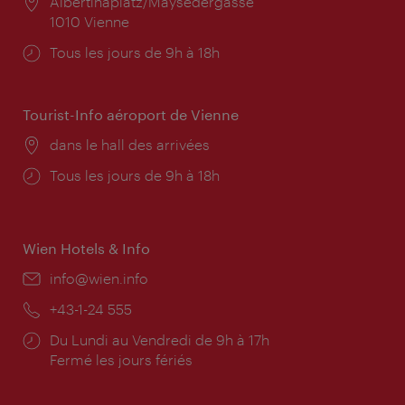
Lieu:
Albertinaplatz/Maysedergasse
1010 Vienne
Horaires
Tous les jours de 9h à 18h
d'ouverture:
Tourist-Info aéroport de Vienne
Lieu:
dans le hall des arrivées
Horaires
Tous les jours de 9h à 18h
d'ouverture:
Wien Hotels & Info
E-
info@wien.info
mail:
Téléphone:
+43-1-24 555
Horaires
Du Lundi au Vendredi de 9h à 17h
d'ouverture:
Fermé les jours fériés