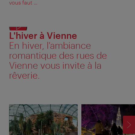
vous faut ...
L'hiver à Vienne
Affic
l'alte
En hiver, l'ambiance
textu
romantique des rues de
Vienne vous invite à la
rêverie.
SU