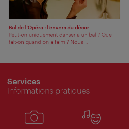
Bal de l’Opéra : l‘envers du décor
Peut-on uniquement danser à un bal ? Que
fait-on quand on a faim ? Nous ...
Services
Informations pratiques