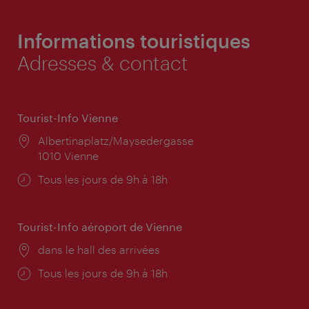
Informations touristiques
Adresses & contact
Tourist-Info Vienne
Lieu:
Albertinaplatz/Maysedergasse
1010 Vienne
Horaires
Tous les jours de 9h à 18h
d'ouverture:
Tourist-Info aéroport de Vienne
Lieu:
dans le hall des arrivées
Horaires
Tous les jours de 9h à 18h
d'ouverture: