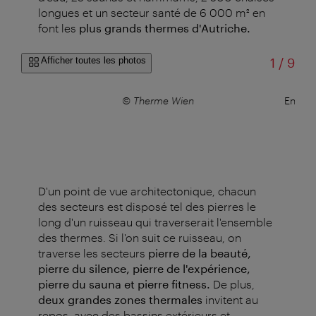
longues et un secteur santé de 6 000 m² en
font les
plus grands thermes d'Autriche.
sur
Afficher toutes les photos
1
/
9
–
©
© Therme Wien
Entrée
D'un point de vue architectonique, chacun
des secteurs est disposé tel des pierres le
long d'un ruisseau qui traverserait l'ensemble
des thermes. Si l'on suit ce ruisseau, on
traverse les secteurs
pierre de la beauté,
pierre du silence, pierre de l'expérience,
pierre du sauna et pierre fitness.
De plus,
deux grandes zones thermales
invitent au
repos, avec des bassins extérieurs et