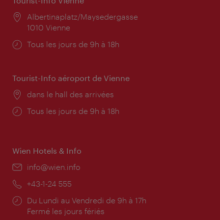
Tourist-Info Vienne
Lieu:
Albertinaplatz/Maysedergasse
1010 Vienne
Horaires
Tous les jours de 9h à 18h
d'ouverture:
Tourist-Info aéroport de Vienne
Lieu:
dans le hall des arrivées
Horaires
Tous les jours de 9h à 18h
d'ouverture:
Wien Hotels & Info
E-
info@wien.info
mail:
Téléphone:
+43-1-24 555
Horaires
Du Lundi au Vendredi de 9h à 17h
d'ouverture:
Fermé les jours fériés