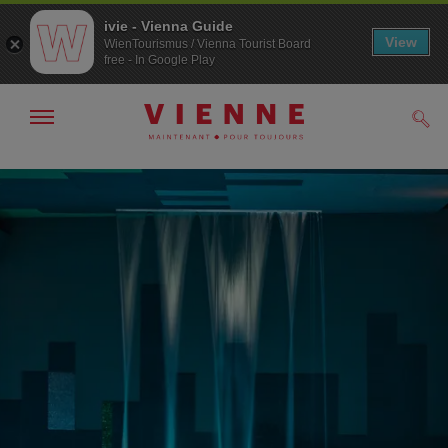
ivie - Vienna Guide
View
WienTourismus / Vienna Tourist Board
free - In Google Play
Afficher
Rech
/
masquer
la
Navigation
Contenu
navigation