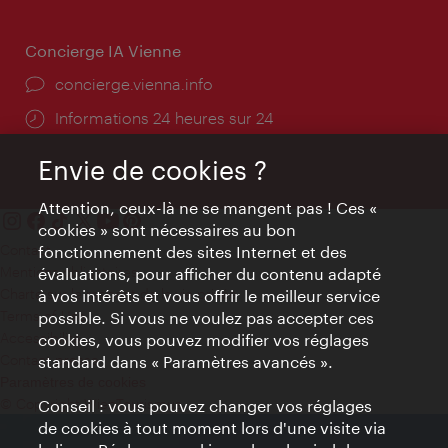
Concierge IA Vienne
Ort:
concierge.vienna.info
Öffnungszeiten:
Informations 24 heures sur 24
Envie de cookies ?
Attention, ceux-là ne se mangent pas ! Ces «
cookies » sont nécessaires au bon
Contact
fonctionnement des sites Internet et des
Mentions obligatoires
évaluations, pour afficher du contenu adapté
Charte sur le respect de la vie privée
à vos intérêts et vous offrir le meilleur service
Terms of Use
possible. Si vous ne voulez pas accepter ces
Accessibilité
cookies, vous pouvez modifier vos réglages
Contact presse
standard dans « Paramètres avancés ».
Paramètres de cookies
© Copyright WienTourismus
Conseil : vous pouvez changer vos réglages
de cookies à tout moment lors d'une visite via