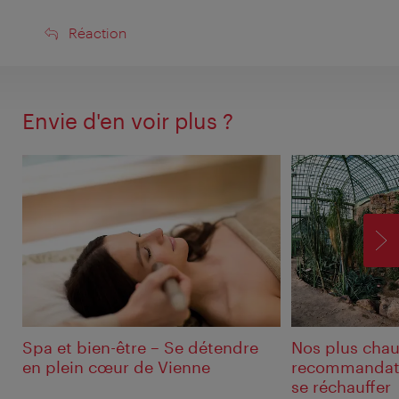
Réaction
Réaction
Envie d'en voir plus ?
SU
Spa et bien-être –️ Se détendre
Nos plus cha
en plein cœur de Vienne
recommandatio
se réchauffer