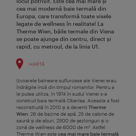
locul potrivit. Este cea mai mare şi
cea mai modernă baie termală din
Europa, care transformă toate visele
legate de wellness în realitate! La
Therme Wien, băile termale din Viena
se poate ajunge din centru, direct şi
rapid, cu metroul, de la linia U1.
HARTĂ
Izvoarele balneare sulfuroase ale Vienei erau
îndrăgite încă din timpul romanilor. Pentru a
le putea utiliza, în 1974 în sudul Vienei s-a
construit baia termală Oberlaa. Aceasta a fost
reconstruită în 2010 şi a devenit
Therme
Wien
: 26 de bazine de apă, 25 de cabine de
saună şi de aburi, 2500 de şezlonguri şi o
zonă de wellness de 6000 de m². Astfel
Therme Wien este
cea mai mare baie termală