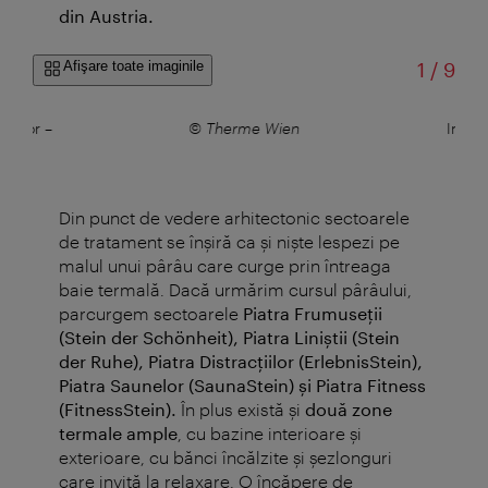
din Austria.
din
Afişare toate imaginile
1
/
9
cţiilor
–
© Therme Wien
Intra
Din punct de vedere arhitectonic sectoarele
de tratament se înşiră ca şi nişte lespezi pe
malul unui pârâu care curge prin întreaga
baie termală. Dacă urmărim cursul pârâului,
parcurgem sectoarele
Piatra Frumuseţii
(Stein der Schönheit), Piatra Liniştii (Stein
der Ruhe), Piatra Distracţiilor (ErlebnisStein),
Piatra Saunelor (SaunaStein) şi Piatra Fitness
(FitnessStein).
În plus există şi
două zone
termale ample
, cu bazine interioare şi
exterioare, cu bănci încălzite şi şezlonguri
care invită la relaxare. O încăpere de