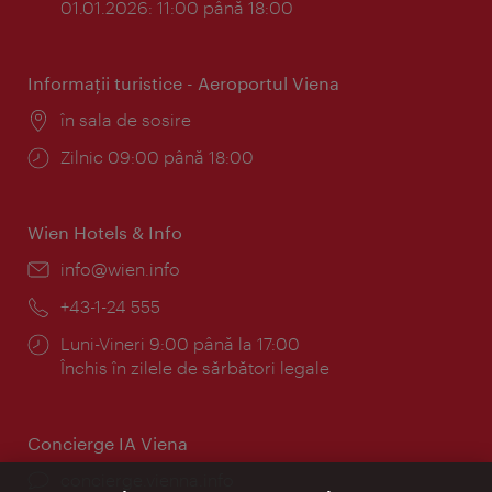
01.01.2026: 11:00 până 18:00
Informaţii turistice - Aeroportul Viena
Locul:
în sala de sosire
Program:
Zilnic 09:00 până 18:00
Wien Hotels & Info
E-
info@wien.info
mail:
Telefon:
+43-1-24 555
Program:
Luni-Vineri 9:00 până la 17:00
Închis în zilele de sărbători legale
Concierge IA Viena
concierge.vienna.info