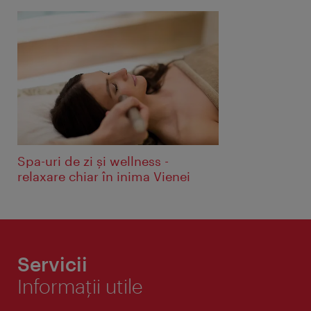
Spa-uri de zi și wellness -
relaxare chiar în inima Vienei
Servicii
Informaţii utile