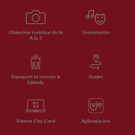
Obiective turistice de la
Evenimente
A la Z
Transport în comun &
Sosire
biletele
Vienna City Card
Aplicaţia ivie