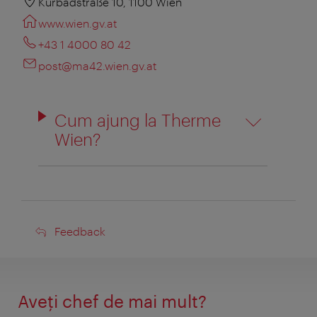
Kurbadstraße 10, 1100 Wien
www.wien.gv.at
+43 1 4000 80 42
post@ma42.wien.gv.at
Cum ajung la Therme
Wien?
Feedback
Feedback
Aveţi chef de mai mult?