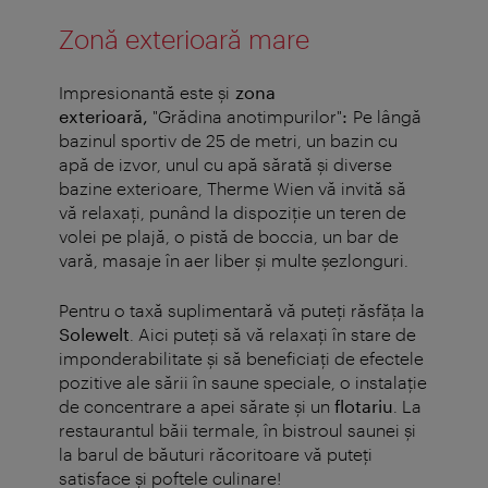
Zonă exterioară mare
Impresionantă este și
zona
exterioară,
"Grădina anotimpurilor"
:
Pe lângă
bazinul sportiv de 25 de metri, un bazin cu
apă de izvor, unul cu apă sărată și diverse
bazine exterioare, Therme Wien vă invită să
vă relaxați, punând la dispoziție un teren de
volei pe plajă, o pistă de boccia, un bar de
vară, masaje în aer liber și multe șezlonguri.
Pentru o taxă suplimentară vă puteţi răsfăţa la
Solewelt
. Aici puteţi să vă relaxaţi în stare de
imponderabilitate şi să beneficiaţi de efectele
pozitive ale sării în saune speciale, o instalaţie
de concentrare a apei sărate şi un
flotariu
. La
restaurantul băii termale, în bistroul saunei şi
la barul de băuturi răcoritoare vă puteţi
satisface şi poftele culinare!