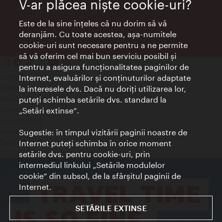
V-ar plăcea nişte cookie-uri?
Informații non-stop
Este de la sine înţeles că nu dorim să vă
deranjăm. Cu toate acestea, aşa-numitele
cookie-uri sunt necesare pentru a ne permite
să vă oferim cel mai bun serviciu posibil şi
pentru a asigura funcţionalitatea paginilor de
Contact
Internet, evaluărilor şi conţinuturilor adaptate
Credits
la interesele dvs. Dacă nu doriţi utilizarea lor,
Declaraţie privind protecţia datelor
puteţi schimba setările dvs. standard la
Terms of Use
„Setări extinse“.
Accesibilitate
Contact presa
Sugestie: în timpul vizitării paginii noastre de
Internet puteţi schimba în orice moment
Setări module cookie
© Copyright Wien Tourismus
setările dvs. pentru cookie-uri, prin
intermediul linkului „Setările modulelor
cookie“ din subsol, de la sfârşitul paginii de
Internet.
SETĂRILE EXTINSE