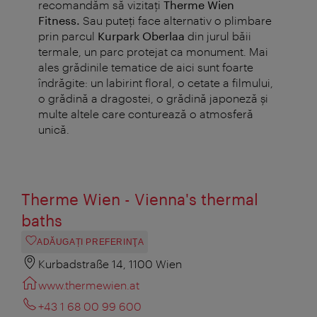
recomandăm să vizitaţi
Therme Wien
Fitness.
Sau puteţi face alternativ o plimbare
prin parcul
Kurpark Oberlaa
din jurul băii
termale, un parc protejat ca monument. Mai
ales grădinile tematice de aici sunt foarte
îndrăgite: un labirint floral, o cetate a filmului,
o grădină a dragostei, o grădină japoneză şi
multe altele care conturează o atmosferă
unică.
Therme Wien - Vienna's thermal
baths
ADĂUGAȚI PREFERINŢA
Kurbadstraße 14, 1100 Wien
www.thermewien.at
+43 1 68 00 99 600