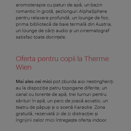
aromoterapie cu paturi de apă, un bazin
romantic în grotă, şezlonguri AlphaSphere
pentru relaxare profundă, un lounge de foc,
prima bibliotecă de baie termală din Austria,
un lounge de cărţi audio şi un cinematograf
satisfac toate dorinţele.
Oferta pentru copii la Therme
Wien
Mai ales cei mici
pot zburda aici nestingheriţi:
au la dispoziţie patru topogane diferite, un
canal cu torente de apă, trei turnuri pentru
sărituri în apă, un parc de joacă acvatic, un
teatru de păpuşi şi o scenă Karaoke. Zona
gratuită, rezervată zi de zi distracţiei şi
îngrijirii celor mici întregeşte oferta indoor.