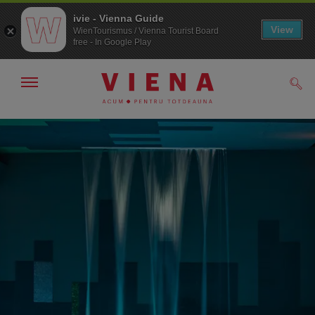
ivie - Vienna Guide
View
WienTourismus / Vienna Tourist Board
free - In Google Play
Arată/ascunde
Căut
navigarea
Către
Către
navigare
texte