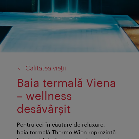
înapoi
Calitatea vieții
la:
Baia termală Viena
– wellness
desăvârşit
Pentru cei în căutare de relaxare,
baia termală Therme Wien reprezintă