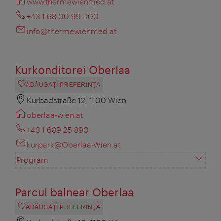
www.thermewienmed.at
+43 1 68 00 99 400
info@thermewienmed.at
Kurkonditorei Oberlaa
ADĂUGAȚI PREFERINŢA
Kurbadstraße 12, 1100 Wien
oberlaa-wien.at
+43 1 689 25 890
kurpark@Oberlaa-Wien.at
Program
Parcul balnear Oberlaa
ADĂUGAȚI PREFERINŢA