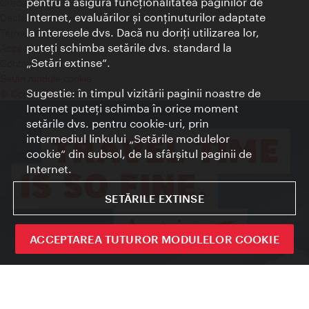
pentru a asigura funcţionalitatea paginilor de
Credits
Internet, evaluărilor şi conţinuturilor adaptate
Declaraţie privind protecţia datelor
la interesele dvs. Dacă nu doriţi utilizarea lor,
Terms of Use
puteţi schimba setările dvs. standard la
Accesibilitate
„Setări extinse“.
Contact presa
Setări module cookie
Sugestie: în timpul vizitării paginii noastre de
© Copyright Wien Tourismus
Internet puteţi schimba în orice moment
setările dvs. pentru cookie-uri, prin
intermediul linkului „Setările modulelor
cookie“ din subsol, de la sfârşitul paginii de
Internet.
SETĂRILE EXTINSE
ACCEPTAREA TUTUROR MODULELOR COOKIE