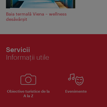
Baia termală Viena – wellness
desăvârşit
Servicii
Informaţii utile
Obiective turistice de la
Evenimente
A la Z