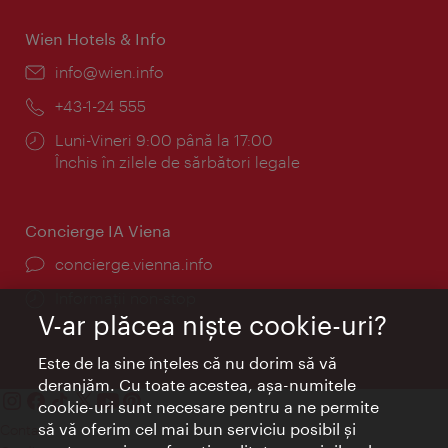
Wien Hotels & Info
E-
info@wien.info
mail:
Telefon:
+43-1-24 555
Program:
Luni-Vineri 9:00 până la 17:00
Închis în zilele de sărbători legale
Concierge IA Viena
concierge.vienna.info
Informații non-stop
V-ar plăcea nişte cookie-uri?
Este de la sine înţeles că nu dorim să vă
deranjăm. Cu toate acestea, aşa-numitele
cookie-uri sunt necesare pentru a ne permite
să vă oferim cel mai bun serviciu posibil şi
Contact