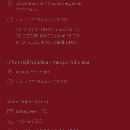
Locul:
Albertinaplatz/Maysedergasse
1010 Viena
Program:
Zilnic 09:00 până 18:00
24.12.2025: 09:00 până 14:00
31.12.2025: 09:00 până 16:00
01.01.2026: 11:00 până 18:00
Informaţii turistice - Aeroportul Viena
Locul:
în sala de sosire
Program:
Zilnic 09:00 până 18:00
Wien Hotels & Info
E-
info@wien.info
mail:
Telefon:
+43-1-24 555