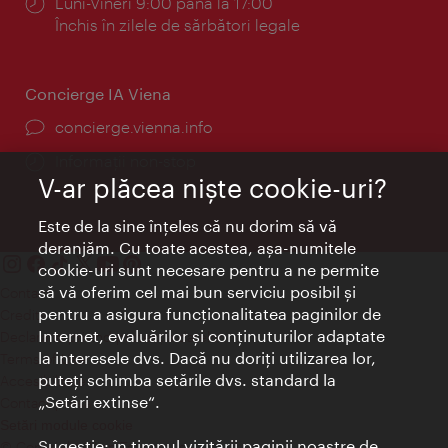
Program:
Luni-Vineri 9:00 până la 17:00
Închis în zilele de sărbători legale
Concierge IA Viena
concierge.vienna.info
Informații non-stop
V-ar plăcea nişte cookie-uri?
Este de la sine înţeles că nu dorim să vă
deranjăm. Cu toate acestea, aşa-numitele
cookie-uri sunt necesare pentru a ne permite
să vă oferim cel mai bun serviciu posibil şi
Contact
pentru a asigura funcţionalitatea paginilor de
Credits
Internet, evaluărilor şi conţinuturilor adaptate
Declaraţie privind protecţia datelor
la interesele dvs. Dacă nu doriţi utilizarea lor,
Terms of Use
puteţi schimba setările dvs. standard la
Accesibilitate
„Setări extinse“.
Contact presa
Setări module cookie
Sugestie: în timpul vizitării paginii noastre de
© Copyright Wien Tourismus