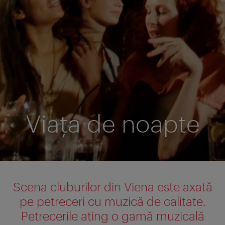
Viaţa de noapte
Scena cluburilor din Viena este axată
pe petreceri cu muzică de calitate.
Petrecerile ating o gamă muzicală