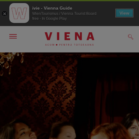
ivie - Vienna Guide
View
WienTourismus / Vienna Tourist Board
free - In Google Play
Arată/ascunde
Căut
navigarea
Către
Către
navigare
texte