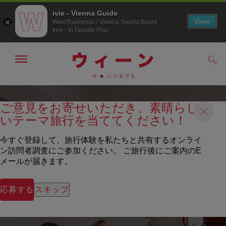
ivie - Vienna Guide
View
WienTourismus / Vienna Tourist Board
free - In Google Play
メ
検
ニ
索
ュ
メ
こ
す
ー
る
ニ
の
の
ご意見をお寄せいただき、素晴らし
ュ
ペ
表
いテーマ旅行を当ててください！
ー
ー
示・
非
へ
ジ
表
の
今すぐ登録して、旅行体験を私たちと共有するオンライ
示
ト
ン訪問者調査にご参加ください。 ご旅行後にご案内のE
ッ
メールが届きます。
プ
へ
応募する
スキップ