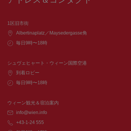
1区旧市街
場
Albertinaplatz／Maysedergasse角
所：
営
毎日9時〜18時
業
時
間：
シュヴェヒャート・ウィーン国際空港
場
到着ロビー
所：
営
毎日9時〜18時
業
時
間：
ウィーン観光＆宿泊案内
E
info@wien.info
メ
電
+43-1-24 555
ー
話