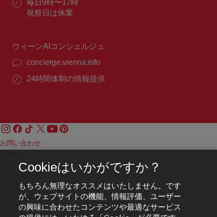
ル：
営
毎日9時〜17時
番
業
祝祭日は休業
号：
時
間：
ウィーンAIコンシェルジュ
concierge.vienna.info
24時間体制の情報提供
お問い合わせ
Credits
プライバシーポリシー
Cookieはいかがですか？
Terms of Use
もちろん無理なオススメはいたしません。です
アクセシビリティ
が、ウェブサイトの機能、情報評価、ユーザー
プレス連絡先
の興味に合わせたコンテンツや最適なサービス
クッキーの設定