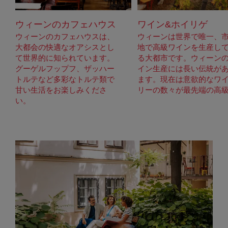
ウィーンのカフェハウス
ワイン&ホイリゲ
ウィーンのカフェハウスは、
ウィーンは世界で唯一、
大都会の快適なオアシスとし
地で高級ワインを生産し
て世界的に知られています。
る大都市です。ウィーン
グーゲルフップフ、ザッハー
イン生産には長い伝統が
トルテなど多彩なトルテ類で
ます。現在は意欲的なワ
甘い生活をお楽しみくださ
リーの数々が最先端の高級.
い。