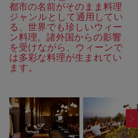
都市の名前がそのまま料理
ジャンルとして通用してい
る、世界でも珍しいウィー
ン料理。諸外国からの影響
を受けながら、ウィーンで
は多彩な料理が生まれてい
ます。
進
む