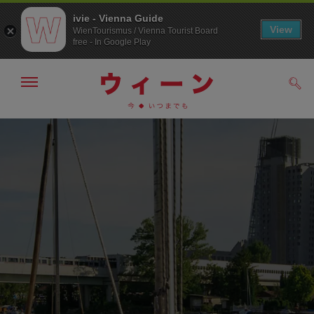
ivie - Vienna Guide
View
WienTourismus / Vienna Tourist Board
free - In Google Play
メ
検
ニ
索
ュ
メ
こ
す
ー
る
ニ
の
の
ュ
ペ
表
ー
ー
示・
非
へ
ジ
表
の
示
ト
ッ
プ
へ