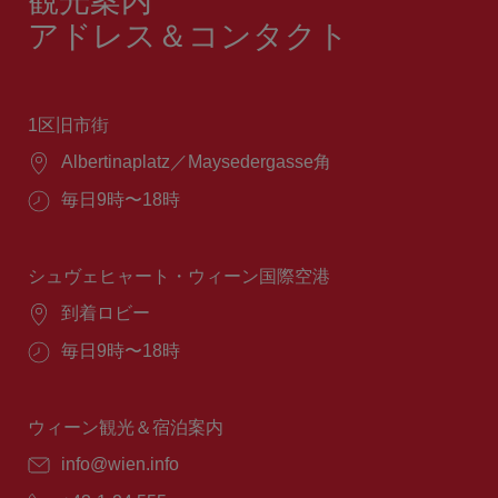
観光案内
アドレス＆コンタクト
1区旧市街
場
Albertinaplatz／Maysedergasse角
所：
営
毎日9時〜18時
業
時
間：
シュヴェヒャート・ウィーン国際空港
場
到着ロビー
所：
営
毎日9時〜18時
業
時
間：
ウィーン観光＆宿泊案内
E
info@wien.info
メ