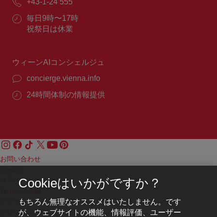
電
+43-1-24 555
ー
話
ル：
営
毎日9時〜17時
番
業
祝祭日は休業
号：
時
間：
ウィーンAIコンシェルジュ
concierge.vienna.info
24時間体制の情報提供
お問い合わせ
Credits
プライバシーポリシー
Cookieはいかがですか？
Terms of Use
もちろん無理なオススメはいたしません。です
アクセシビリティ
が、ウェブサイトの機能、情報評価、ユーザー
プレス連絡先