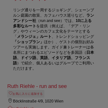
リング通りを一周するジョギング、シェーンブ
ルン庭園の散策、カフェハウス巡りなど。
ラン
アンドシー社
（run and see）では、
10に上る
多彩なルート
を提供（例えば、「デア・リン
グ」やウィーンのカフェ文化をテーマとする
「
メランジェ」ルート
、トレンドショッピング
「ショップラン」
ほか）、ゲストの個別お好み
ツアーも実施します。ガイド兼トレーナーは各
名所にまつわるエピソードなどを多国語（
日本
語、ドイツ語、英語、イタリア語、フランス
語
）で紹介、個人あるいはグループでご利用い
ただけます。
Ruth Riehle - run and see
お気に入りに追加する
Böcklinstraße 4/9, 1020 Wien