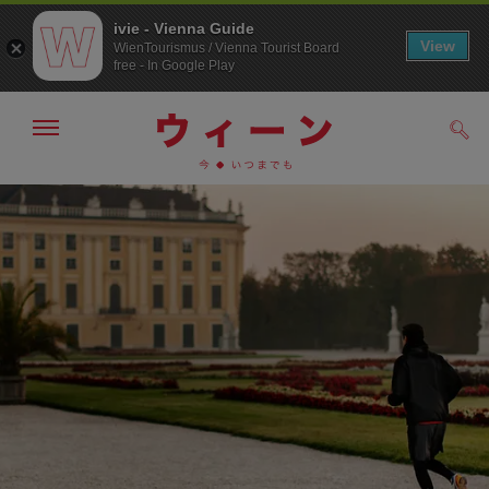
ivie - Vienna Guide
View
WienTourismus / Vienna Tourist Board
free - In Google Play
メ
検
ニ
索
ュ
メ
こ
す
ー
る
ニ
の
の
ュ
ペ
表
ー
ー
示・
非
へ
ジ
表
の
示
ト
ッ
プ
へ