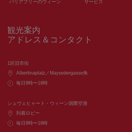
バリアフリーのウィーン
サービス
観光案内
アドレス＆コンタクト
1区旧市街
場
Albertinaplatz／Maysedergasse角
所：
営
毎日9時〜18時
業
時
間：
シュヴェヒャート・ウィーン国際空港
場
到着ロビー
所：
営
毎日9時〜18時
業