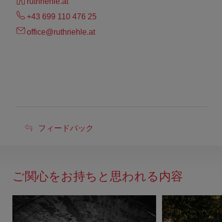
ruthriehle.at
+43 699 110 476 25
office@ruthriehle.at
フ
フィードバック
ィ
ー
ド
ご関心をお持ちと思われる内容
バ
ッ
ク