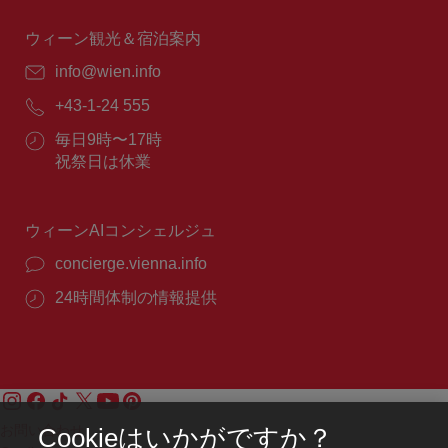
時
間：
ウィーン観光＆宿泊案内
E
info@wien.info
メ
電
+43-1-24 555
ー
話
ル：
営
毎日9時〜17時
番
業
祝祭日は休業
号：
時
間：
ウィーンAIコンシェルジュ
concierge.vienna.info
24時間体制の情報提供
お問い合わせ
Cookieはいかがですか？