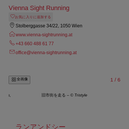
Vienna Sight Running
お気に入りに追加する
Stolberggasse 34/22, 1050 Wien
www.vienna-sightrunning.at
+43 660 488 61 77
office@vienna-sightrunning.at
/
全画像
1
/
6
ismus,
旧市街を走る
–
© Tristyle
歴史
ランアンドシー