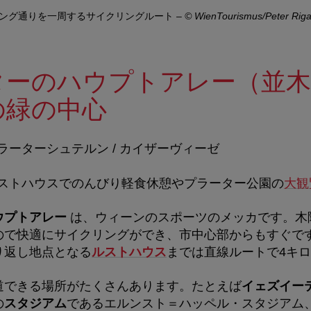
ング通りを一周するサイクリングルート
–
© WienTourismus/Peter Rig
ターのハウプトアレー（並木
の緑の中心
ラーターシュテルン / カイザーヴィーゼ
ストハウスでのんびり軽食休憩やプラーター公園の
大観
ウプトアレー
は、ウィーンのスポーツのメッカです。木
ので快適にサイクリングができ、市中心部からもすぐで
り返し地点となる
ルストハウス
までは直線ルートで4キ
道できる場所がたくさんあります。たとえば
イェズイー
の
スタジアム
であるエルンスト＝ハッペル・スタジアム