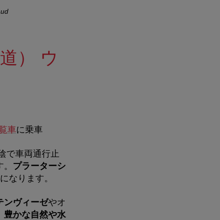
aud
道） ウ
覧車
に乗車
陰で車両通行止
す。
プラーターシ
ロになります。
テンヴィーゼ
やオ
、
豊かな自然や水