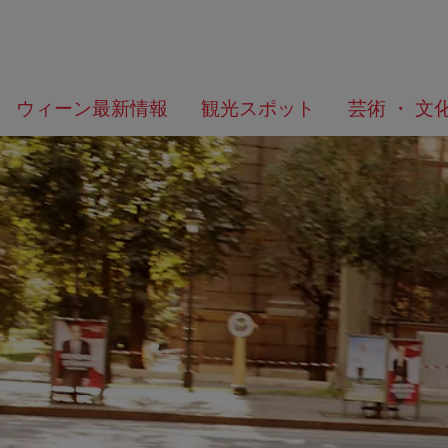
メ
こ
何
ウィーン最新情報
観光スポット
芸術 ・ 文
ニ
の
を
ュ
ペ
お
ー
ー
探
へ
ジ
し
の
で
ト
す
ッ
か？
プ
へ