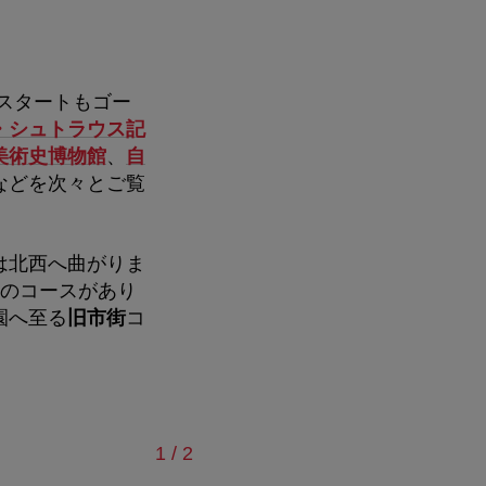
スタートもゴー
・シュトラウス記
美術史博物館
、
自
などを次々とご覧
は北西へ曲がりま
つのコースがあり
園へ至る
旧市街
コ
。
/
1
/
2