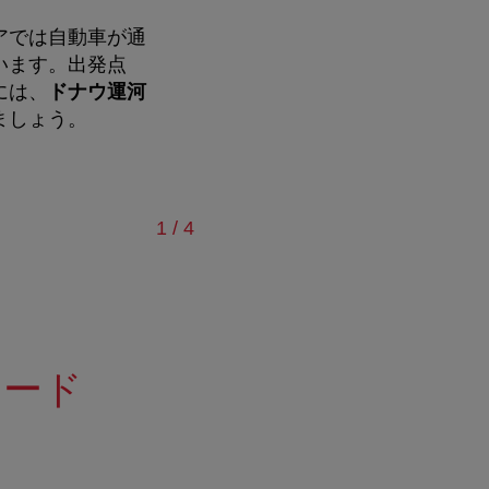
アでは自動車が通
います。出発点
には、
ドナウ運河
ましょう。
/
1
/
4
ロード