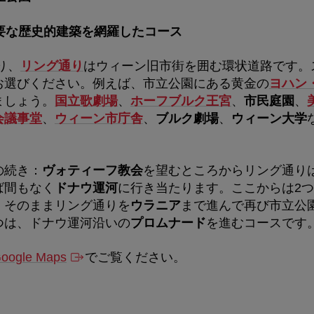
要な歴史的建築を網羅したコース
り、
リング通り
はウィーン旧市街を囲む環状道路です。
お選びください。例えば、市立公園にある黄金の
ヨハン
ましょう。
国立歌劇場
、
ホーフブルク王宮
、
市民庭園
、
会議事堂
、
ウィーン市庁舎
、
ブルク劇場
、
ウィーン大学
の続き：
ヴォティーフ教会
を望むところからリング通り
ば間もなく
ドナウ運河
に行き当たります。ここからは2
、そのままリング通りを
ウラニア
まで進んで再び市立公
つは、ドナウ運河沿いの
プロムナード
を進むコースです
oogle Maps
でご覧ください。