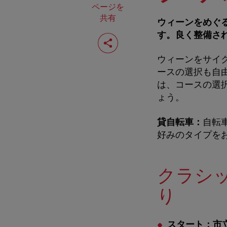
ページを
共有
ウィーンをめぐ
す。良く整備さ
ペ
ー
ジ
ウィーンをサイ
を
共
ースの選択も自
有
は、コースの選
す
ょう。
る
貸自転車：
自転
好みのタイプを
クラシ
り
スタート：市