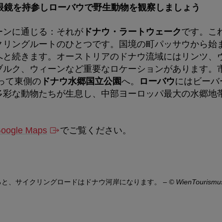
眼鏡を持参しローバウで野生動物を観察しましょう
ーンに通じる：それが
ドナウ・ラートウェーク
です。こ
クリングルートのひとつです。国境の町パッサウから始
へと続きます。オーストリアのドナウ流域にはリンツ、
ブルク、ウィーンなど重要なロケーションがあります。
って東側の
ドナウ水郷国立公園
へ。
ローバウ
にはビーバ
多彩な動物たちが生息し、中部ヨーロッパ最大の水郷地
oogle Maps
でご覧ください。
ると、サイクリングロードはドナウ河岸になります。
–
© WienTourismu