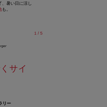
イ
、暑い日に涼し
地
も。
/
1
/
5
rger
並木道の終点に
行くサイ
ラリー