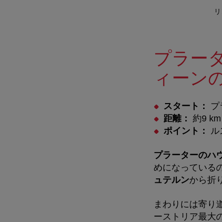
リ
プラー
ィーン
スタート：
プ
距離：
約9 km
ポイント：
ル
プラーターのハ
めになっている
ュテルン
から折
まわりには寄り
ーストリア最大