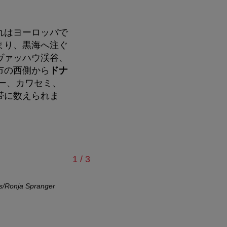
れはヨーロッパで
まり、黒海へ注ぐ
ヴァッハウ渓谷、
市の西側から
ドナ
ー、カワセミ、
帯に数えられま
/
1
/
3
s/Ronja Spranger
DC タワーはオーストリア