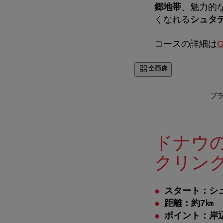
郷地帯
、魅力的
くなれる
シュタ
コースの詳細は
G
全画像
プラ
ドナウ
クリン
スタート：シ
距離：約7㎞
ポイント：岸