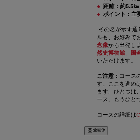
距離：約5.5㎞
ポイント：主
その名が示す通
ルも、お好みで
念像
から出発し
然史博物館
、
国
いただけます。
ご注意：
コース
す。ここを進め
ます。ひとつは
ース。もうひと
コースの詳細は
G
全画像