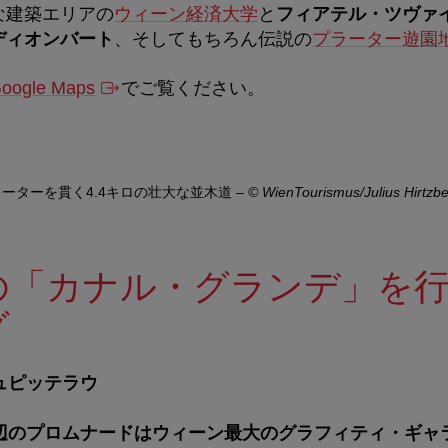
な建築エリアの
ウィーン経済大学
と
フィアテル・ツヴァ
ディオンバート
、そしてもちろん伝説の
プラーター遊園
oogle Maps
でご覧ください。
ーターを貫く4.4キロの壮大な並木道
–
© WienTourismus/Julius Hirtzbe
の「カナル・グランデ」を
グ
ュピッテラウ
辺のプロムナードはウィーン最大のグラフィティ・ギャ