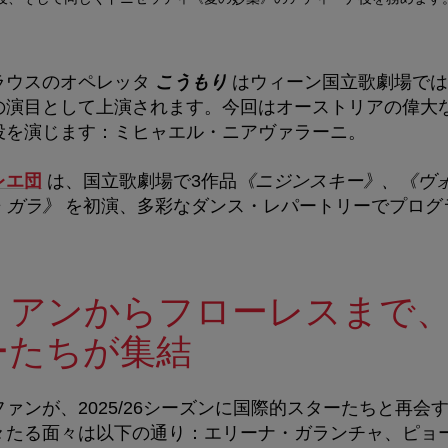
ラウスのオペレッタ
こうもり
はウィーン国立歌劇場では
の演目として上演されます。今回はオーストリアの偉大
役を演じます：ミヒャエル・ニアヴァラーニ。
レエ団
は、国立歌劇場で
3
作品
《ニジンスキー》、《ヴ
・ガラ》
を初演、多彩なダンス・レパートリーでプログ
リアンからフローレスまで
ーたちが集結
ファンが、
2025/26
シーズンに国際的スターたちと再会
々たる面々は以下の通り：エリーナ・ガランチャ、ピョ