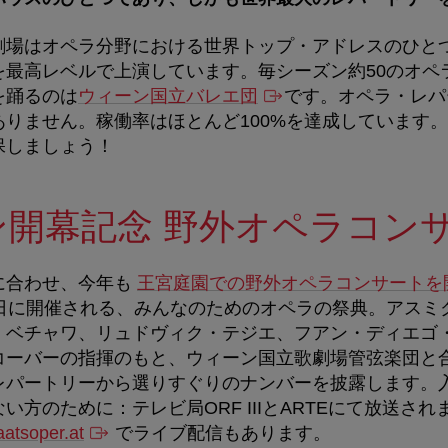
劇場はオペラ分野における世界トップ・アドレスのひと
を最高レベルで上演しています。毎シーズン約50のオペ
を踊るのは
ウィーン国立バレエ団
です。オペラ・レパ
ありません。稼働率はほとんど100%を達成しています
保しましょう！
ン開幕記念 野外オペラコン
に合わせ、今年も
王宮庭園での野外オペラコンサートを
日に開催される、みんなのためのオペラの祭典。アスミ
・ベチャワ、リュドヴィク・テジエ、フアン・ディエゴ
コーバーの指揮のもと、ウィーン国立歌劇場管弦楽団と
レパートリーから選りすぐりのナンバーを披露します。
ない方のために：テレビ局
ORF III
と
ARTE
にて放送され
aatsoper.at
でライブ配信もあります。