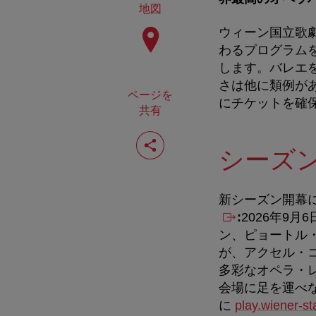
地図
ウィーン国立歌
わるプログラム
します。バレエ
さは他に類例が
ページを
にチケットを確
共有
ペ
ー
シーズ
ジ
を
共
有
新シーズン開幕
す
:
2026
年
9
月
6
る
ン、ピョートル
が、アクセル・
多彩なオペラ・
会場に足を運べ
に
play.wiener-st