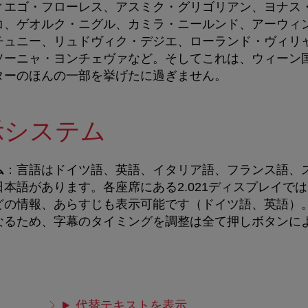
ィエゴ・フローレス、アスミク・グリゴリアン、ヨナス
コ、ゲオルク・ニグル、カミラ・ニールンド、アーウィ
チュニー、リュドヴィク・デジエ、ローランド・ヴィリ
ソーニャ・ヨンチェヴァなど。
そしてこれは、ウィーン
ターのほんの一部を挙げたに過ぎません。
示システム
ム
：言語はドイツ語、英語、イタリア語、フランス語、
本語があります。各座席にある2.021ディスプレイで
どの情報、あらすじも表示可能です（ドイツ語、英語）
なるため、字幕のタイミングを調整は全て押しボタンに
代替テキストを表示