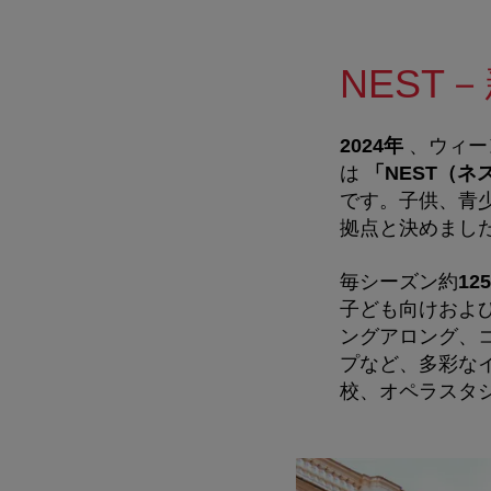
NEST
2024
年
、ウィー
は
「
NEST
（ネ
です。
子供、青
拠点と決めまし
毎シーズン約
125
子ども向けおよ
ングアロング、
プなど、多彩な
校、オペラスタ