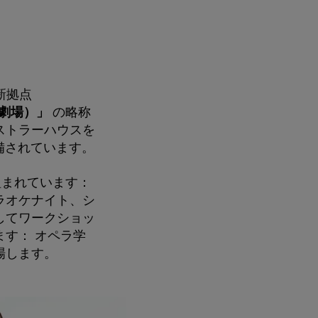
新拠点
劇場）」
の略称
ストラーハウスを
備されています。
組まれています：
ラオケナイト、シ
してワークショッ
ます：
オペラ学
場します。