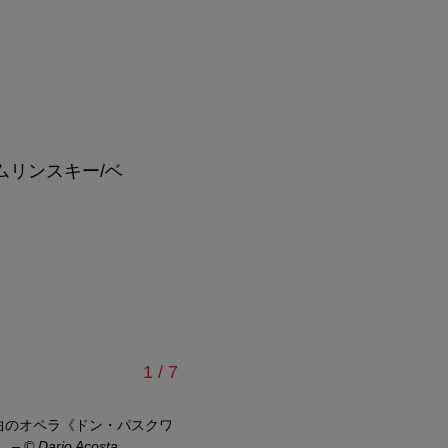
ムリンスキー
/
ベ
）
/
1
/
7
作曲のオペラ《ドン・パスクワ
2025年9月7日に王宮庭園で開催され
。
–
© Dario Acosta
チ