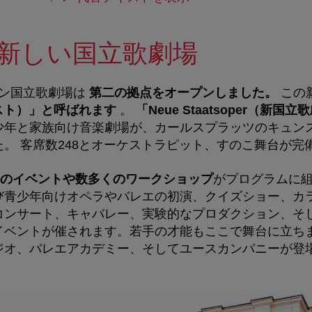
－新しい国立歌劇場
ン国立歌劇場は
第二の拠点をオープンしました。
この
スト）」と呼ばれます
。
「
Neue Staatsoper
（新国立歌
少年と家族向け音楽劇場が、カールスプラッツのキュン
た。
客席数248とオーケストラピット、すのこ舞台が完
のイベントや数多くのワークショップ
がプログラムに
び青少年向けオペラやバレエの初演、クイズショー、カ
コンサート、キャバレー、実験的なプロダクション、そ
イベントが催されます。若手の才能もここで舞台に立ち
ジオ、バレエアカデミー、そしてユースカンパニーが登