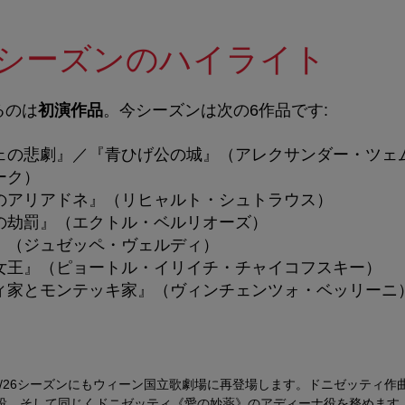
/27シーズンのハイライト
るのは
初演作品
。今シーズンは次の
6
作品です
:
ェの悲劇』／『青ひげ公の城』（アレクサンダー・ツェ
ーク）
のアリアドネ』（リヒャルト・シュトラウス）
の劫罰』（エクトル・ベルリオーズ）
』（ジュゼッペ・ヴェルディ）
女王』（ピョートル・イリイチ・チャイコフスキー）
ィ家とモンテッキ家』（ヴィンチェンツォ・ベッリーニ
5/26シーズンにもウィーン国立歌劇場に再登場します。ドニゼッティ
役、そして同じくドニゼッティ《愛の妙薬》のアディーナ役を務めます