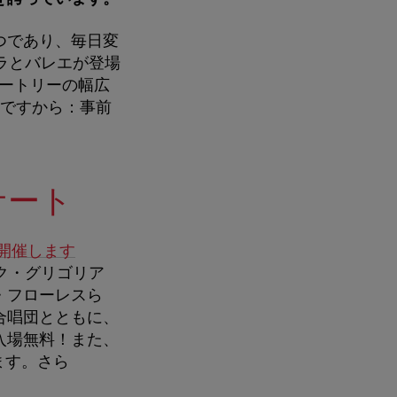
つであり、毎日変
ラとバレエが登場
ートリーの幅広
。ですから：事前
サート
開催します
ク・グリゴリア
・フローレスら
合唱団とともに、
入場無料！また、
ます。さら