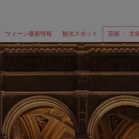
メ
こ
何
ウィーン最新情報
観光スポット
芸術 ・ 文
ニ
の
を
ュ
ペ
お
ー
ー
探
へ
ジ
し
の
で
ト
す
ッ
か？
プ
へ