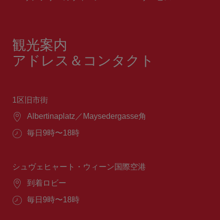
観光案内
アドレス＆コンタクト
1区旧市街
場
Albertinaplatz／Maysedergasse角
所：
営
毎日9時〜18時
業
時
間：
シュヴェヒャート・ウィーン国際空港
場
到着ロビー
所：
営
毎日9時〜18時
業