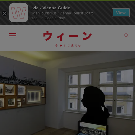
ivie - Vienna Guide
View
WienTourismus / Vienna Tourist Board
free - In Google Play
メ
検
ニ
索
ュ
メ
こ
す
ー
る
ニ
の
の
ュ
ペ
表
ー
ー
示・
非
へ
ジ
表
の
示
ト
ッ
プ
へ