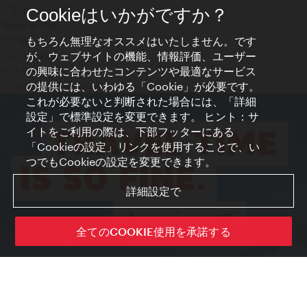
プライバシーポリシー
Cookieはいかがですか？
Terms of Use
もちろん無理なオススメはいたしません。です
アクセシビリティ
が、ウェブサイトの機能、情報評価、ユーザー
プレス連絡先
の興味に合わせたコンテンツや最適なサービス
クッキーの設定
の提供には、いわゆる「Cookie」が必要です。
© Copyright WienTourismus
これが必要ないと判断された場合には、「詳細
設定」で標準設定を変更できます。 ヒント：サ
イトをご利用の際は、下部フッターにある
「Cookieの設定」リンクを使用することで、い
つでもCookieの設定を変更できます。
詳細設定で
全てのCOOKIE使用を承諾する