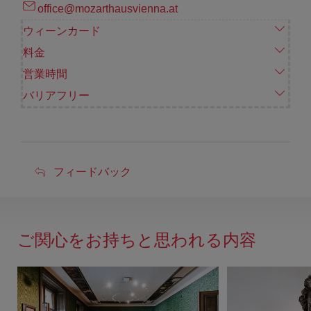
office@mozarthausvienna.at
ウィーンカード
料金
営業時間
バリアフリー
フ
フィードバック
ィ
ー
ド
ご関心をお持ちと思われる内容
バ
ッ
ク