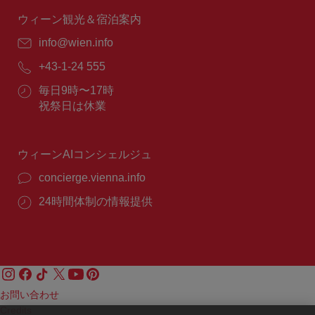
時
間：
ウィーン観光＆宿泊案内
E
info@wien.info
メ
電
+43-1-24 555
ー
話
ル：
営
毎日9時〜17時
番
業
祝祭日は休業
号：
時
間：
ウィーンAIコンシェルジュ
concierge.vienna.info
24時間体制の情報提供
お問い合わせ
Credits