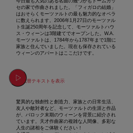
今日最も人気のある名曲の幾つかもドームガッ
セの家で作曲されました。「フィガロの結婚」
はおそらくモーツァルトの最も魅力的なオペラ
に数えられます。2006年1月27日のモーツァル
ト生誕250周年を記念して、モーツァルトハウ
ス・ウィーンは3階建てでオープンした。W.A.
モーツァルトは、1784年から1787年まで1階に
家族と住んでいました。現在も保存されている
ウィーンのアパートはここだけです。
代替テキストを表示
驚異的な独創性と創造力、家族との日常生活、
友人や敵対者など、モーツァルトの生涯と作品
が、バロック末期のウィーンを背景に紹介され
ています。天才作曲家の複雑な人間像、多彩な
人生の諸相をご体験ください！