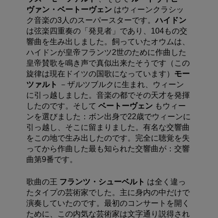
ヴァン・ベートーヴェン
はウィーンクラシッ
ク音楽の3人のスーパースターです。
ハイドン
は弦楽四重奏の「発見者」であり、104もの交
響曲を生み出しました。飼っていたオウムは、
ハイドンが皇帝フランツ2世のために作曲した
皇帝賛歌を鳴き声で真似出来たそうです（この
旋律は現在ドイツの国歌になっています）
モー
ツァルト
－ザルツブルクに生まれ、ウィーン
に引っ越しました。音楽の都でその天才を発揮
したのです。そして
ベートーヴェン
もウィー
ンを選びました：ボン出身で22歳でウィーンに
引っ越し、そこに留まりました。有名な交響曲
をこの地で生み出したのです。完全に聴覚を失
ってから作曲した最も知られた交響曲が：交響
曲第9番です。
歌曲の王
フランツ・シューベルト
は全く違っ
たタイプの芸術家でした。主に身内の中だけで
演奏していたのです。最初のコンサートを開く
ために、この内気な芸術家は文字通り説得され