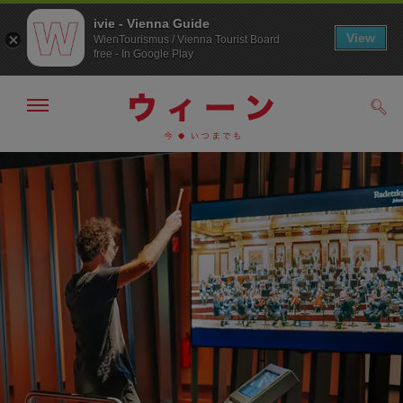
ivie - Vienna Guide
View
WienTourismus / Vienna Tourist Board
free - In Google Play
メ
検
ニ
索
ュ
メ
こ
す
ー
る
ニ
の
の
ュ
ペ
表
ー
ー
示・
非
へ
ジ
表
の
示
ト
ッ
プ
へ