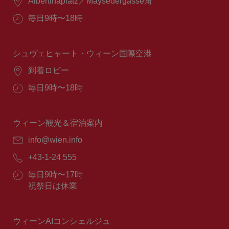
場
Albertinaplatz／Maysedergasse角
所：
営
毎日9時〜18時
業
時
間：
シュヴェヒャート・ウィーン国際空港
場
到着ロビー
所：
営
毎日9時〜18時
業
時
間：
ウィーン観光＆宿泊案内
E
info@wien.info
メ
電
+43-1-24 555
ー
話
ル：
営
毎日9時〜17時
番
業
祝祭日は休業
号：
時
間：
ウィーンAIコンシェルジュ