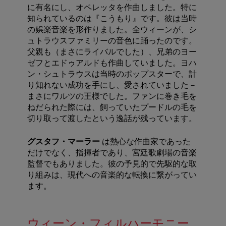
に有名にし、オペレッタを作曲しました。特に
知られているのは『こうもり』です。彼は当時
の娯楽音楽を形作りました。全ウィーンが、シ
ュトラウスファミリーの音色に踊ったのです。
父親も（まさにライバルでした）、兄弟のヨー
ゼフとエドゥアルドも作曲していました。ヨハ
ン・シュトラウスは当時のポップスターで、計
り知れない成功を手にし、愛されていました－
まさにワルツの王様でした。ファンに巻き毛を
ねだられた際には、飼っていたプードルの毛を
切り取って渡したという逸話が残っています。
グスタフ・マーラー
は熱心な作曲家であった
だけでなく、指揮者であり、宮廷歌劇場の音楽
監督でもありました。彼の予見的で先駆的な取
り組みは、現代への音楽的な転換に繋がってい
ます。
ウィーン・フィルハーモニー