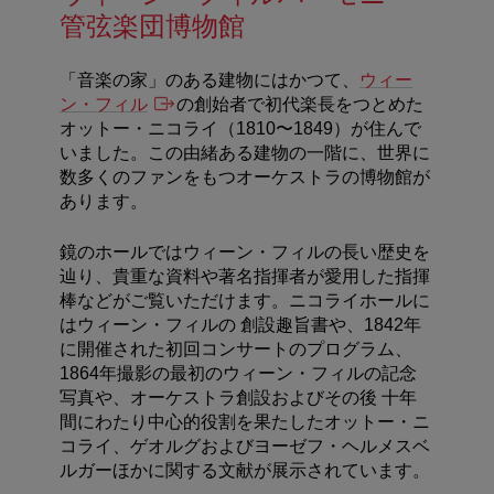
管弦楽団博物館
「音楽の家」のある建物にはかつて、
ウィー
ン・フィル
の創始者で初代楽長をつとめた
オットー・ニコライ（1810〜1849）が住んで
いました。この由緒ある建物の一階に、世界に
数多くのファンをもつオーケストラの博物館が
あります。
鏡のホールではウィーン・フィルの長い歴史を
辿り、貴重な資料や著名指揮者が愛用した指揮
棒などがご覧いただけます。ニコライホールに
はウィーン・フィルの 創設趣旨書や、1842年
に開催された初回コンサートのプログラム、
1864年撮影の最初のウィーン・フィルの記念
写真や、オーケストラ創設およびその後 十年
間にわたり中心的役割を果たしたオットー・ニ
コライ、ゲオルグおよびヨーゼフ・ヘルメスベ
ルガーほかに関する文献が展示されています。