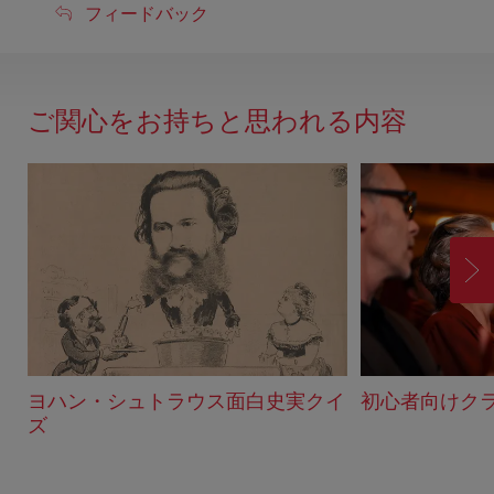
フ
フィードバック
ィ
ー
ド
ご関心をお持ちと思われる内容
バ
ッ
ク
進
む
ヨハン・シュトラウス面白史実クイ
初心者向けク
ズ