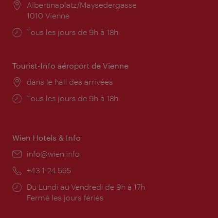
Lieu:
Albertinaplatz/Maysedergasse
1010 Vienne
Horaires
Tous les jours de 9h à 18h
d'ouverture:
Tourist-Info aéroport de Vienne
Lieu:
dans le hall des arrivées
Horaires
Tous les jours de 9h à 18h
d'ouverture:
Wien Hotels & Info
E-
info@wien.info
mail:
Téléphone:
+43-1-24 555
Horaires
Du Lundi au Vendredi de 9h à 17h
d'ouverture:
Fermé les jours fériés