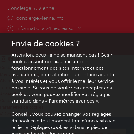
Concierge IA Vienne
Ort:
concierge.vienna.info
Öffnungszeiten:
Informations 24 heures sur 24
Envie de cookies ?
Attention, ceux-là ne se mangent pas ! Ces «
cookies » sont nécessaires au bon
fonctionnement des sites Internet et des
Contact
évaluations, pour afficher du contenu adapté
Mentions obligatoires
à vos intérêts et vous offrir le meilleur service
Charte sur le respect de la vie privée
possible. Si vous ne voulez pas accepter ces
Terms of Use
cookies, vous pouvez modifier vos réglages
Accessibilité
standard dans « Paramètres avancés ».
Contact presse
Paramètres de cookies
Conseil : vous pouvez changer vos réglages
© Copyright WienTourismus
de cookies à tout moment lors d'une visite via
le lien « Réglages cookies » dans le pied de
page en bas du site Internet.