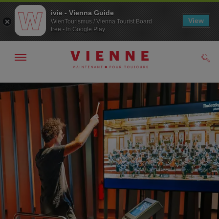
ivie - Vienna Guide
View
WienTourismus / Vienna Tourist Board
free - In Google Play
Afficher
Rech
/
masquer
la
Navigation
Contenu
navigation