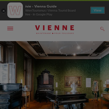
ivie - Vienna Guide
View
WienTourismus / Vienna Tourist Board
free - In Google Play
Afficher
Rech
/
masquer
la
Navigation
Contenu
navigation