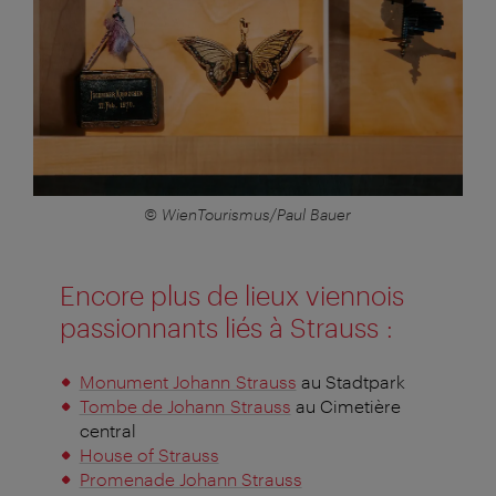
© WienTourismus/Paul Bauer
Encore plus de lieux viennois
passionnants liés à Strauss :
Monument Johann Strauss
au Stadtpark
Tombe de Johann Strauss
au Cimetière
central
House of Strauss
Promenade Johann Strauss