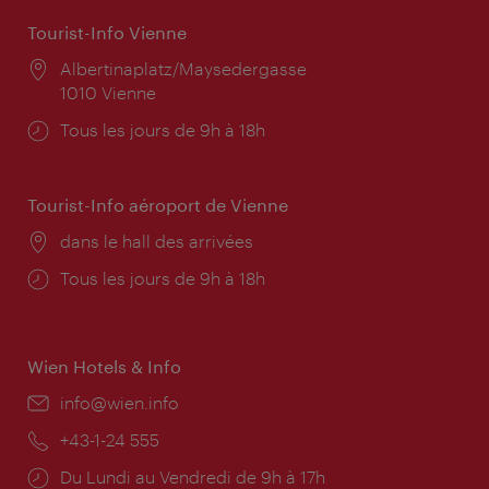
Tourist-Info Vienne
Lieu:
Albertinaplatz/Maysedergasse
1010 Vienne
Horaires
Tous les jours de 9h à 18h
d'ouverture:
Tourist-Info aéroport de Vienne
Lieu:
dans le hall des arrivées
Horaires
Tous les jours de 9h à 18h
d'ouverture:
Wien Hotels & Info
E-
info@wien.info
mail:
Téléphone:
+43-1-24 555
Horaires
Du Lundi au Vendredi de 9h à 17h