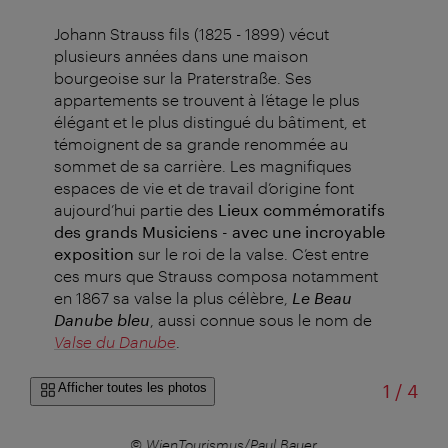
Johann Strauss fils (1825 - 1899) vécut
plusieurs années dans une maison
bourgeoise sur la Praterstraße. Ses
appartements se trouvent à l’étage le plus
élégant et le plus distingué du bâtiment, et
témoignent de sa grande renommée au
sommet de sa carrière. Les magnifiques
espaces de vie et de travail d’origine font
aujourd’hui partie des
Lieux commémoratifs
des grands Musiciens - avec une incroyable
exposition
sur le roi de la valse. C’est entre
ces murs que Strauss composa notamment
en 1867 sa valse la plus célèbre,
Le Beau
Danube bleu
, aussi connue sous le nom de
Valse du Danube
.
sur
Afficher toutes les photos
1
/
4
© WienTourismus/Paul Bauer