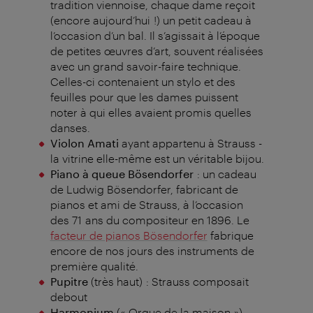
tradition viennoise, chaque dame reçoit
(encore aujourd’hui !) un petit cadeau à
l’occasion d’un bal. Il s’agissait à l’époque
de petites œuvres d’art, souvent réalisées
avec un grand savoir-faire technique.
Celles-ci contenaient un stylo et des
feuilles pour que les dames puissent
noter à qui elles avaient promis quelles
danses.
Violon Amati
ayant appartenu à Strauss -
la vitrine elle-même est un véritable bijou.
Piano à queue Bösendorfer
: un cadeau
de Ludwig Bösendorfer, fabricant de
pianos et ami de Strauss, à l’occasion
des 71 ans du compositeur en 1896. Le
facteur de pianos Bösendorfer
fabrique
encore de nos jours des instruments de
première qualité.
Pupitre
(très haut) : Strauss composait
debout
Harmonium
(« Orgue de la maison »)