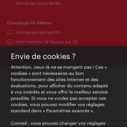
d'ouverture:
Fermé les jours fériés
Concierge IA Vienne
Ort:
concierge.vienna.info
Öffnungszeiten:
Informations 24 heures sur 24
Envie de cookies ?
Attention, ceux-là ne se mangent pas ! Ces «
cookies » sont nécessaires au bon
Contact
fonctionnement des sites Internet et des
Mentions obligatoires
évaluations, pour afficher du contenu adapté
Charte sur le respect de la vie privée
à vos intérêts et vous offrir le meilleur service
Terms of Use
possible. Si vous ne voulez pas accepter ces
Accessibilité
cookies, vous pouvez modifier vos réglages
Contact presse
standard dans « Paramètres avancés ».
Paramètres de cookies
© Copyright WienTourismus
Conseil : vous pouvez changer vos réglages