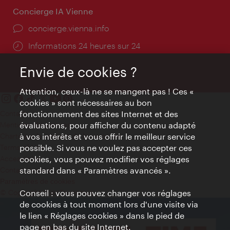
Concierge IA Vienne
Ort:
concierge.vienna.info
Öffnungszeiten:
Informations 24 heures sur 24
Envie de cookies ?
Attention, ceux-là ne se mangent pas ! Ces «
cookies » sont nécessaires au bon
Contact
fonctionnement des sites Internet et des
Mentions obligatoires
évaluations, pour afficher du contenu adapté
Charte sur le respect de la vie privée
à vos intérêts et vous offrir le meilleur service
Terms of Use
possible. Si vous ne voulez pas accepter ces
Accessibilité
cookies, vous pouvez modifier vos réglages
Contact presse
standard dans « Paramètres avancés ».
Paramètres de cookies
© Copyright WienTourismus
Conseil : vous pouvez changer vos réglages
de cookies à tout moment lors d'une visite via
le lien « Réglages cookies » dans le pied de
page en bas du site Internet.