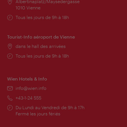
Lieu:
Albertinaplatz/Maysedergasse
1010 Vienne
Horaires
Tous les jours de 9h à 18h
d'ouverture:
Tourist-Info aéroport de Vienne
Lieu:
dans le hall des arrivées
Horaires
Tous les jours de 9h à 18h
d'ouverture:
Wien Hotels & Info
E-
info@wien.info
mail:
Téléphone:
+43-1-24 555
Horaires
Du Lundi au Vendredi de 9h à 17h
d'ouverture:
Fermé les jours fériés