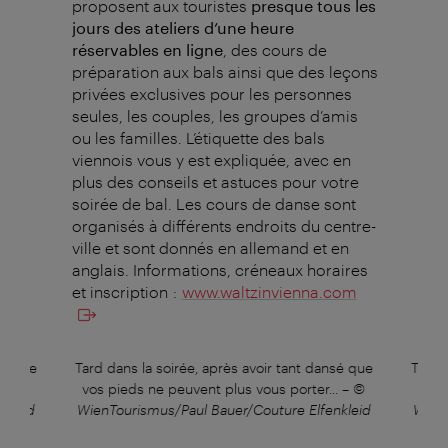
proposent aux touristes
presque tous les
jours des ateliers d’une heure
réservables en ligne
, des cours de
préparation aux bals ainsi que des leçons
privées exclusives pour les personnes
seules, les couples, les groupes d’amis
ou les familles. L’étiquette des bals
viennois vous y est expliquée, avec en
plus des conseils et astuces pour votre
soirée de bal. Les cours de danse sont
organisés à différents endroits du centre-
ville et sont donnés en allemand et en
anglais. Informations, créneaux horaires
et inscription :
www.waltzinvienna.com
sé que
Tard dans la soirée, après avoir tant dansé que
Tard 
.
–
©
vos pieds ne peuvent plus vous porter...
–
©
vos 
nkleid
WienTourismus/Paul Bauer/Couture Elfenkleid
WienT