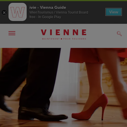
ivie - Vienna Guide
View
WienTourismus / Vienna Tourist Board
free - In Google Play
Afficher
Rech
/
masquer
la
Navigation
Contenu
navigation