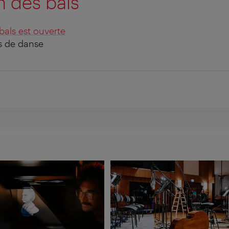
n des bals
bals est ouverte
fs de danse