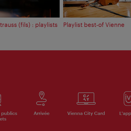
auss (fils) : playlists
Playlist best-of Vienne
 publics
Arrivée
Vienna City Card
L'appl
ets