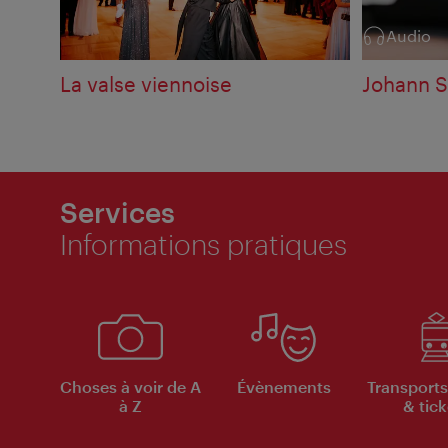
Audio
Catégorie:
La valse viennoise
Johann Str
Services
Informations pratiques
Choses à voir de A
Évènements
Transports
à Z
& tick