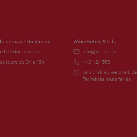
nfo aéroport de Vienne
Wien Hotels & Info
e hall des arrivées
E-
info@wien.info
mail:
res
es jours de 9h à 18h
Téléphone:
+43-1-24 555
rture:
Horaires
Du Lundi au Vendredi de
d'ouverture:
Fermé les jours fériés