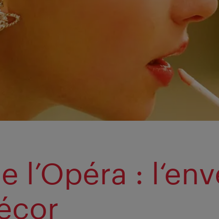
e l’Opéra : l‘env
écor