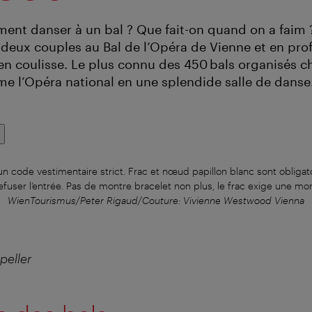
ent danser à un bal ? Que fait-on quand on a faim 
ux couples au Bal de l’Opéra de Vienne et en prof
 en coulisse. Le plus connu des 450 bals organisés 
me l’Opéra national en une splendide salle de danse
un code vestimentaire strict. Frac et nœud papillon blanc sont obligat
refuser l’entrée. Pas de montre bracelet non plus, le frac exige une mo
WienTourismus/Peter Rigaud/Couture: Vivienne Westwood Vienna
peller