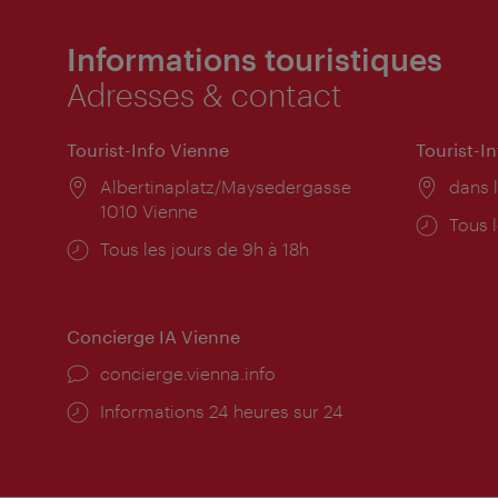
Informations touristiques
Adresses & contact
Tourist-Info Vienne
Tourist-I
Lieu:
Albertinaplatz/Maysedergasse
Lieu:
dans l
1010 Vienne
Horai
Tous l
Horaires
Tous les jours de 9h à 18h
d'ouve
d'ouverture:
Concierge IA Vienne
Ort:
concierge.vienna.info
Öffnungszeiten:
Informations 24 heures sur 24