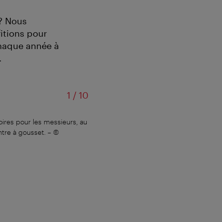
? Nous
itions pour
chaque année à
.
sur
1
/
10
oires pour les messieurs, au
Pour les dames, les préparatifs son
ntre à gousset.
–
©
soirée. Et pour les cheveux longs, une
WienTouri