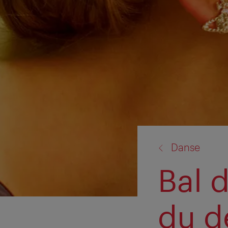
retour
Danse
à:
Bal d
du d