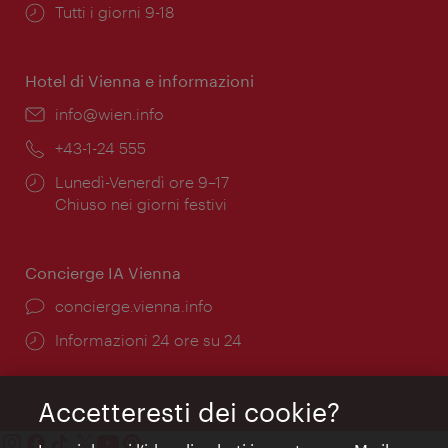
Orari
Tutti i giorni 9-18
di
apertura:
Hotel di Vienna e informazioni
Email:
info@wien.info
Telefono:
+43-1-24 555
Orari
Lunedì-Venerdì ore 9–17
di
Chiuso nei giorni festivi
apertura:
Concierge IA Vienna
Ort:
concierge.vienna.info
Öffnungszeiten:
Informazioni 24 ore su 24
Accetteresti dei cookie?