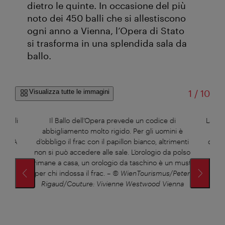
dietro le quinte. In occasione del più
noto dei 450 balli che si allestiscono
ogni anno a Vienna, l’Opera di Stato
si trasforma in una splendida sala da
ballo.
di
Visualizza tutte le immagini
1
/
10
 balli
Il Ballo dell’Opera prevede un codice di
La pr
ra
abbigliamento molto rigido. Per gli uomini è
lung
ina. A
d’obbligo il frac con il papillon bianco, altrimenti
dell’
nche
non si può accedere alle sale. L’orologio da polso
un’a
izione
rimane a casa, un orologio da taschino è un must
lunghi.
per chi indossa il frac.
–
© WienTourismus/Peter
ienna
Rigaud/Couture: Vivienne Westwood Vienna
Riga