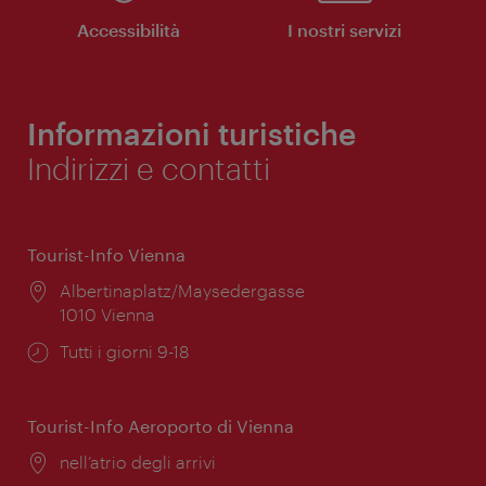
Accessibilità
I nostri servizi
Informazioni turistiche
Indirizzi e contatti
Tourist-Info Vienna
Posizione:
Albertinaplatz/Maysedergasse
1010 Vienna
Orari
Tutti i giorni 9-18
di
apertura:
Tourist-Info Aeroporto di Vienna
Posizione:
nell’atrio degli arrivi