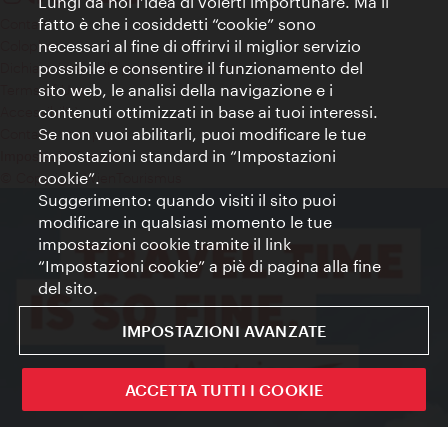
Lungi da noi l’idea di volerti importunare. Ma il
fatto è che i cosiddetti “cookie” sono
Contatti
necessari al fine di offrirvi il miglior servizio
Colophon
possibile e consentire il funzionamento del
Dichiarazione sulla protezione dei dati
sito web, le analisi della navigazione e i
Terms of Use
contenuti ottimizzati in base ai tuoi interessi.
Accessibilità
Se non vuoi abilitarli, puoi modificare le tue
Contatto stampa
impostazioni standard in “Impostazioni
Impostazioni cookie
cookie”.
© Copyright WienTourismus
Suggerimento: quando visiti il sito puoi
modificare in qualsiasi momento le tue
impostazioni cookie tramite il link
“Impostazioni cookie” a piè di pagina alla fine
del sito.
IMPOSTAZIONI AVANZATE
ACCETTA TUTTI I COOKIE