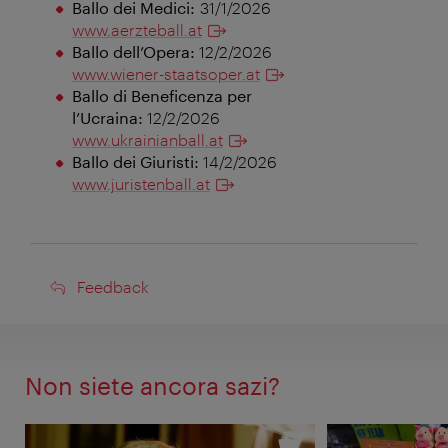
Ballo dei Medici:
31/1/2026
www.aerzteball.at
Ballo dell’Opera:
12/2/2026
www.wiener-staatsoper.at
Ballo di Beneficenza per
l’Ucraina:
12/2/2026
www.ukrainianball.at
Ballo dei Giuristi:
14/2/2026
www.juristenball.at
Feedback
Feedback
Non siete ancora sazi?