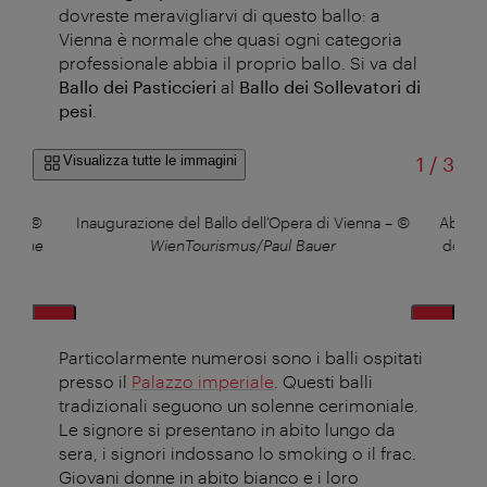
dovreste meravigliarvi di questo ballo: a
Vienna è normale che quasi ogni categoria
professionale abbia il proprio ballo. Si va dal
Ballo dei Pasticcieri
al
Ballo dei Sollevatori di
pesi
.
di
Visualizza tutte le immagini
1
/
3
na
–
©
Inaugurazione del Ballo dell’Opera di Vienna
–
©
Abiti l
vienne
WienTourismus/Paul Bauer
del dr
Wi
Particolarmente numerosi sono i balli ospitati
presso il
Palazzo imperiale
. Questi balli
tradizionali seguono un solenne cerimoniale.
Le signore si presentano in abito lungo da
sera, i signori indossano lo smoking o il frac.
Giovani donne in abito bianco e i loro