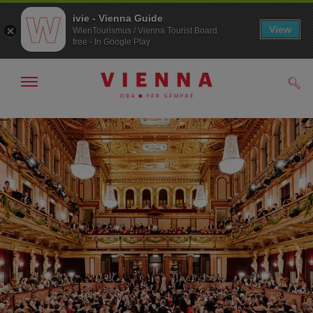
ivie - Vienna Guide
View
WienTourismus / Vienna Tourist Board
free - In Google Play
Mostra/nascondi
Cerc
navigazione
Alla
Al
navigazione
contenuto