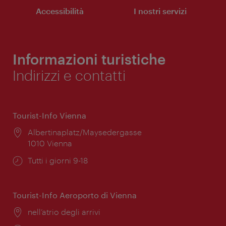
Accessibilità
I nostri servizi
Informazioni turistiche
Indirizzi e contatti
Tourist-Info Vienna
Posizione:
Albertinaplatz/Maysedergasse
1010 Vienna
Orari
Tutti i giorni 9-18
di
apertura:
Tourist-Info Aeroporto di Vienna
Posizione:
nell’atrio degli arrivi