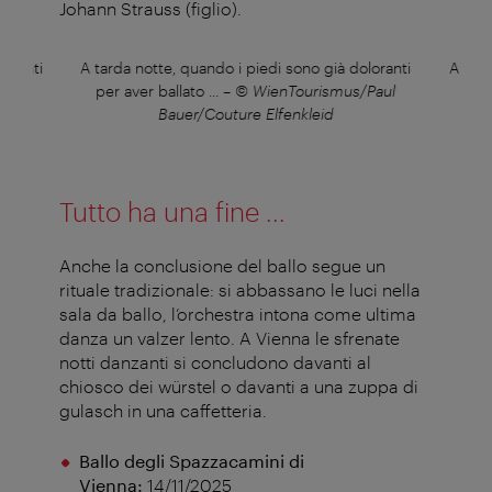
Johann Strauss (figlio).
loranti
A tarda notte, quando i piedi sono già doloranti
A tard
Paul
per aver ballato ...
–
© WienTourismus/Paul
per 
Bauer/Couture Elfenkleid
Tutto ha una fine ...
Anche la conclusione del ballo segue un
rituale tradizionale: si abbassano le luci nella
sala da ballo, l’orchestra intona come ultima
danza un valzer lento. A Vienna le sfrenate
notti danzanti si concludono davanti al
chiosco dei würstel o davanti a una zuppa di
gulasch in una caffetteria.
Ballo degli Spazzacamini di
Vienna:
14/11/2025