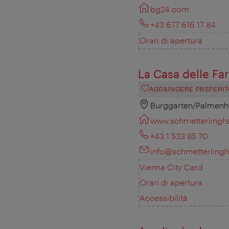
bg24.com
+43 677 616 17 84
Orari di apertura
La Casa delle Fa
AGGIUNGERE PREFERIT
Burggarten/Palmenh
www.schmetterlingha
+43 1 533 85 70
info@schmetterlingh
Vienna City Card
Orari di apertura
Accessibilità