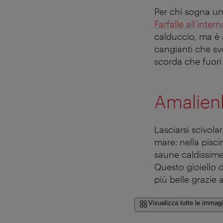
Per chi sogna un
Farfalle all’inte
calduccio, ma è 
cangianti che svo
scorda che fuori
Amalienb
Lasciarsi scivola
mare: nella pisc
saune caldissime
Questo gioiello 
più belle grazie a
Visualizza tutte le immagi