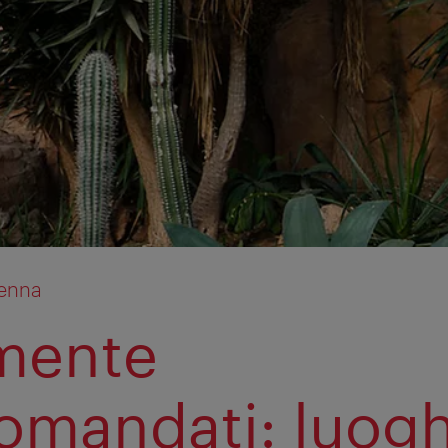
ienna
mente
omandati: luogh