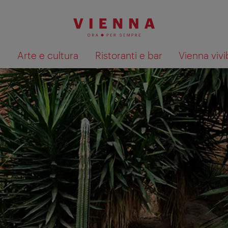
à
Arte e cultura
Ristoranti e bar
Vienna vivi
Mostra i risultati della ricerca su