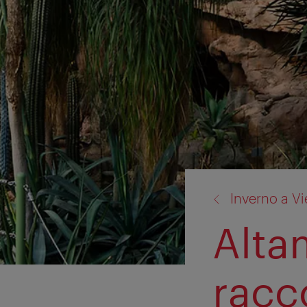
torna
Inverno a V
a:
Alta
racc