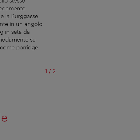
allo stesso
rredamento
che la Burggasse
ante in un angolo
ng in seta da
comodamente su
i come porridge
di
1
/
2
le