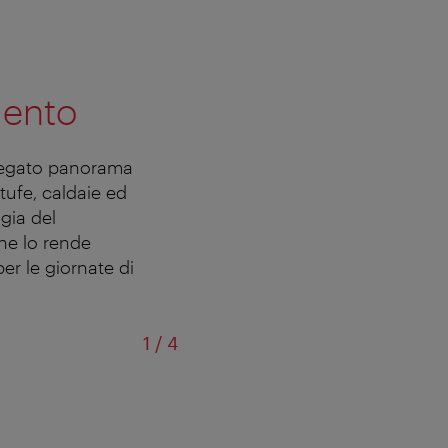
mento
ariegato panorama
tufe, caldaie ed
gia del
he lo rende
er le giornate di
di
1
/
4