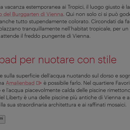
a vacanza estemporanea ai Tropici, il luogo giusto è l
rno del Burggarten di Vienna
. Qui non solo ci si può god
anche tutto stupendamente colorato. Circondati da farfa
lazzano tranquillamente nell’habitat tropicale, per un 
 attende il freddo pungente di Vienna.
ad per nuotare con stile
re sulla superficie dell’acqua nuotando sul dorso e sogn
ina
Amalienbad
è possibile farlo. Nel quartiere Favor
 e l’acqua piacevolmente calda delle piscine rimetton
del Liberty è una delle piscine più antiche di Vienna e 
lla sua straordinaria architettura e ai raffinati mosaici.
ni