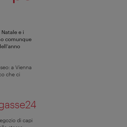
Natale e i
tano comunque
dell’anno
useo: a Vienna
co che ci
ggasse24
negozio di capi