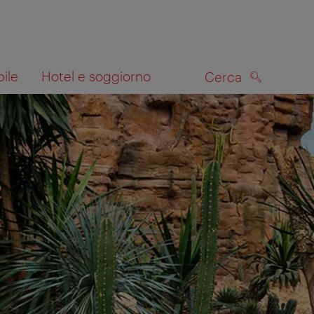
bile
Hotel e soggiorno
Cerca
CERCA
lla mappa