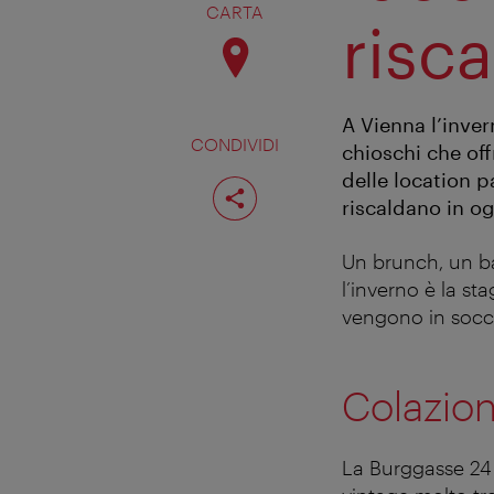
CARTA
risca
A Vienna l’inver
CONDIVIDI
chioschi che of
delle location p
Condividi
pagina
riscaldano in og
Un brunch, un ba
l’inverno è la s
vengono in socco
Colazion
La Burggasse 24 