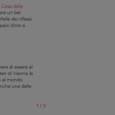
a
Casa delle
ere un bel
lle dai riflessi
paio d’ore si
are di essere al
iten di Vienna le
o al mondo.
anche una delle
di
1
/
3