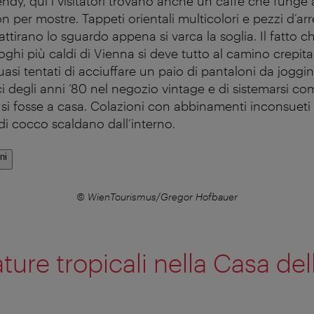
ndy, qui i visitatori trovano anche un caffè che funge 
n per mostre. Tappeti orientali multicolori e pezzi d’a
 attirano lo sguardo appena si varca la soglia. Il fatto 
oghi più caldi di Vienna si deve tutto al camino crepit
quasi tentati di acciuffare un paio di pantaloni da joggi
ici degli anni ‘80 nel negozio vintage e di sistemarsi 
si fosse a casa. Colazioni con abbinamenti inconsuet
 di cocco scaldano dall’interno.
ni
© WienTourismus/Gregor Hofbauer
ure tropicali nella Casa del