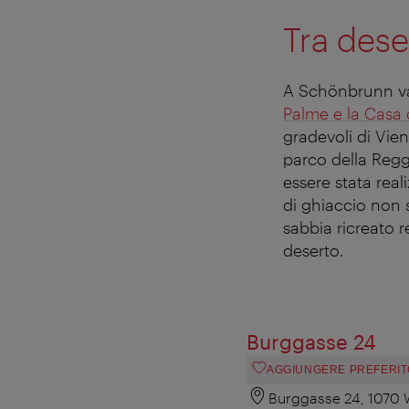
Tra des
A Schönbrunn val
Palme e la Casa 
gradevoli di Vien
parco della Regg
essere stata real
di ghiaccio non 
sabbia ricreato r
deserto.
Burggasse 24
AGGIUNGERE PREFERIT
Burggasse 24, 1070 