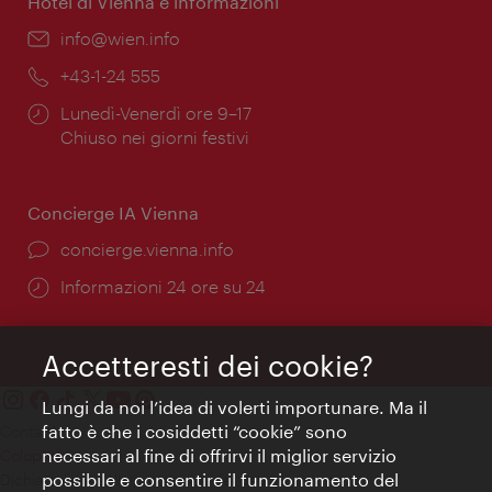
Hotel di Vienna e informazioni
Email:
info@wien.info
Telefono:
+43-1-24 555
Orari
Lunedì-Venerdì ore 9–17
di
Chiuso nei giorni festivi
apertura:
Concierge IA Vienna
Ort:
concierge.vienna.info
Öffnungszeiten:
Informazioni 24 ore su 24
Accetteresti dei cookie?
Lungi da noi l’idea di volerti importunare. Ma il
fatto è che i cosiddetti “cookie” sono
Contatti
necessari al fine di offrirvi il miglior servizio
Colophon
possibile e consentire il funzionamento del
Dichiarazione sulla protezione dei dati