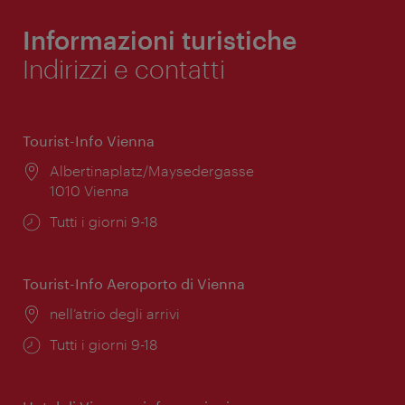
Informazioni turistiche
Indirizzi e contatti
Tourist-Info Vienna
Posizione:
Albertinaplatz/Maysedergasse
1010 Vienna
Orari
Tutti i giorni 9-18
di
apertura:
Tourist-Info Aeroporto di Vienna
Posizione:
nell’atrio degli arrivi
Orari
Tutti i giorni 9-18
di
apertura: