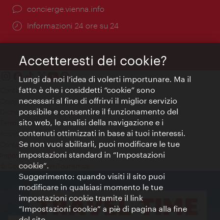
Ort:
concierge.vienna.info
Öffnungszeiten:
Informazioni 24 ore su 24
Accetteresti dei cookie?
Lungi da noi l’idea di volerti importunare. Ma il
fatto è che i cosiddetti “cookie” sono
Contatti
necessari al fine di offrirvi il miglior servizio
Colophon
possibile e consentire il funzionamento del
Dichiarazione sulla protezione dei dati
sito web, le analisi della navigazione e i
Terms of Use
contenuti ottimizzati in base ai tuoi interessi.
Accessibilità
Se non vuoi abilitarli, puoi modificare le tue
Contatto stampa
impostazioni standard in “Impostazioni
Impostazioni cookie
cookie”.
© Copyright WienTourismus
Suggerimento: quando visiti il sito puoi
modificare in qualsiasi momento le tue
impostazioni cookie tramite il link
“Impostazioni cookie” a piè di pagina alla fine
del sito.