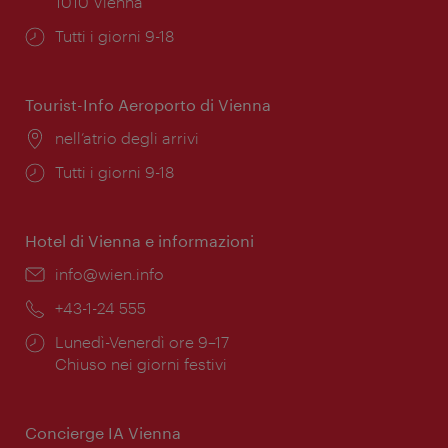
1010 Vienna
Orari
Tutti i giorni 9-18
di
apertura:
Tourist-Info Aeroporto di Vienna
Posizione:
nell’atrio degli arrivi
Orari
Tutti i giorni 9-18
di
apertura:
Hotel di Vienna e informazioni
Email:
info@wien.info
Telefono:
+43-1-24 555
Orari
Lunedì-Venerdì ore 9–17
di
Chiuso nei giorni festivi
apertura:
Concierge IA Vienna