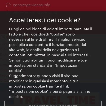
Ort:
concierge.vienna.info
Öffnungszeiten:
Informazioni 24 ore su 24
Accetteresti dei cookie?
Lungi da noi l’idea di volerti importunare. Ma il
fatto è che i cosiddetti “cookie” sono
necessari al fine di offrirvi il miglior servizio
Contatti
possibile e consentire il funzionamento del
Colophon
sito web, le analisi della navigazione e i
Dichiarazione sulla protezione dei dati
contenuti ottimizzati in base ai tuoi interessi.
Terms of Use
Se non vuoi abilitarli, puoi modificare le tue
Accessibilità
impostazioni standard in “Impostazioni
Contatto stampa
cookie”.
Suggerimento: quando visiti il sito puoi
Impostazioni cookie
© Copyright WienTourismus
modificare in qualsiasi momento le tue
impostazioni cookie tramite il link
“Impostazioni cookie” a piè di pagina alla fine
del sito.