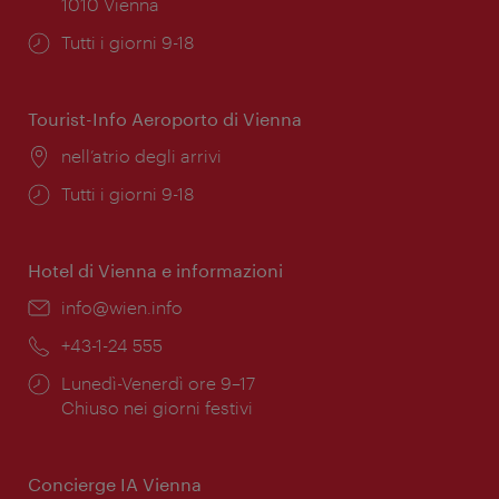
1010 Vienna
Orari
Tutti i giorni 9-18
di
apertura:
Tourist-Info Aeroporto di Vienna
Posizione:
nell’atrio degli arrivi
Orari
Tutti i giorni 9-18
di
apertura:
Hotel di Vienna e informazioni
Email:
info@wien.info
Telefono:
+43-1-24 555
Orari
Lunedì-Venerdì ore 9–17
di
Chiuso nei giorni festivi
apertura:
Concierge IA Vienna