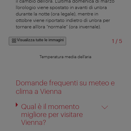
il cambio dell’ora. L’ultima domenica di marzo
l’orologio viene spostato in avanti di un’ora
durante la notte (ora legale), mentre in
ottobre viene riportato indietro di un’ora per
tornare all’ora “normale” (ora invernale).
di
Visualizza tutte le immagini
1
/
5
Temperatura media dell’aria
A
Domande frequenti su meteo e
clima a Vienna
Qual è il momento
migliore per visitare
Vienna?