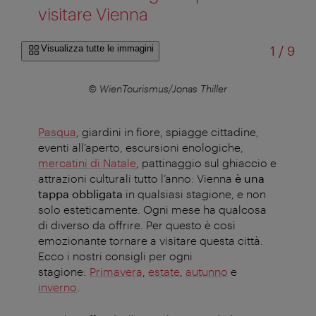
visitare Vienna
di
Visualizza tutte le immagini
1
/
9
r
© WienTourismus/Jonas Thiller
Pasqua
, giardini in fiore, spiagge cittadine,
eventi all’aperto, escursioni enologiche,
mercatini di Natale
, pattinaggio sul ghiaccio e
attrazioni culturali tutto l’anno: Vienna
è una
tappa obbligata
in qualsiasi stagione, e non
solo esteticamente. Ogni mese ha qualcosa
di diverso da offrire. Per questo è così
emozionante tornare a visitare questa città.
Ecco i nostri consigli per ogni
stagione:
Primavera
,
estate
,
autunno
e
inverno
.