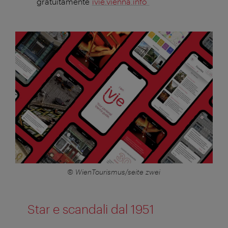
gratuitamente
ivie.vienna.info
© WienTourismus/seite zwei
Star e scandali dal 1951