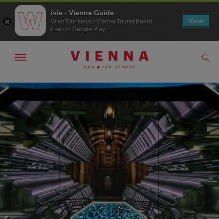
ivie - Vienna Guide
View
WienTourismus / Vienna Tourist Board
free - In Google Play
Mostra/nascondi
Cerc
navigazione
Alla
Al
navigazione
contenuto