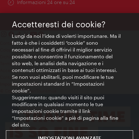
Öffnungszeiten:
Informazioni 24 ore su 24
Accetteresti dei cookie?
Lungi da noi l’idea di volerti importunare. Ma il
fatto è che i cosiddetti “cookie” sono
Contatti
necessari al fine di offrirvi il miglior servizio
Colophon
possibile e consentire il funzionamento del
Dichiarazione sulla protezione dei dati
sito web, le analisi della navigazione e i
Terms of Use
contenuti ottimizzati in base ai tuoi interessi.
Accessibilità
Se non vuoi abilitarli, puoi modificare le tue
Contatto stampa
impostazioni standard in “Impostazioni
Impostazioni cookie
cookie”.
© Copyright WienTourismus
Suggerimento: quando visiti il sito puoi
modificare in qualsiasi momento le tue
impostazioni cookie tramite il link
“Impostazioni cookie” a piè di pagina alla fine
del sito.
IMPOSTAZIONI AVANZATE