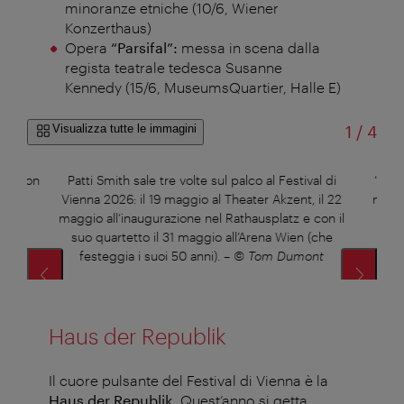
minoranze etniche (10/6, Wiener
Konzerthaus)
Opera
“Parsifal”:
messa in scena dalla
regista teatrale tedesca Susanne
Kennedy (15/6, MuseumsQuartier, Halle E)
di
Visualizza tutte le immagini
1
/
4
 Wilson
Patti Smith sale tre volte sul palco al Festival di
“Vamp
nova
Vienna 2026: il 19 maggio al Theater Akzent, il 22
maggi
maggio all’inaugurazione nel Rathausplatz e con il
suo quartetto il 31 maggio all’Arena Wien (che
festeggia i suoi 50 anni).
–
© Tom Dumont
Haus der Republik
Il cuore pulsante del Festival di Vienna è la
Haus der Republik.
Quest’anno si getta