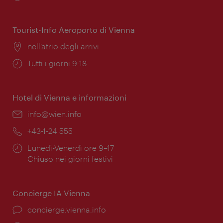
di
apertura:
Tourist-Info Aeroporto di Vienna
Posizione:
nell’atrio degli arrivi
Orari
Tutti i giorni 9-18
di
apertura:
Hotel di Vienna e informazioni
Email:
info@wien.info
Telefono:
+43-1-24 555
Orari
Lunedì-Venerdì ore 9–17
di
Chiuso nei giorni festivi
apertura:
Concierge IA Vienna
Ort:
concierge.vienna.info