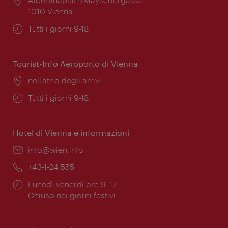
1010 Vienna
Orari
Tutti i giorni 9-18
di
apertura:
Tourist-Info Aeroporto di Vienna
Posizione:
nell’atrio degli arrivi
Orari
Tutti i giorni 9-18
di
apertura:
Hotel di Vienna e informazioni
Email:
info@wien.info
Telefono:
+43-1-24 555
Orari
Lunedì-Venerdì ore 9–17
di
Chiuso nei giorni festivi
apertura: