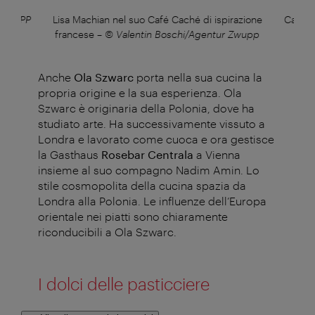
r ZWUPP
Lisa Machian nel suo Café Caché di ispirazione
Café 
francese
–
© Valentin Boschi/Agentur Zwupp
Anche
Ola Szwarc
porta nella sua cucina la
propria origine e la sua esperienza. Ola
Szwarc è originaria della Polonia, dove ha
studiato arte. Ha successivamente vissuto a
Londra e lavorato come cuoca e ora gestisce
la Gasthaus
Rosebar Centrala
a Vienna
insieme al suo compagno Nadim Amin. Lo
stile cosmopolita della cucina spazia da
Londra alla Polonia. Le influenze dell’Europa
orientale nei piatti sono chiaramente
riconducibili a Ola Szwarc.
I dolci delle pasticciere