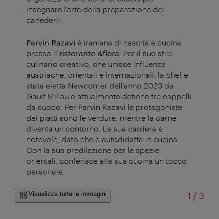
insegnare l’arte della preparazione dei
canederli.
Parvin Razavi
è iraniana di nascita e cucina
presso il
ristorante &flora
. Per il suo stile
culinario creativo, che unisce influenze
austriache, orientali e internazionali, la chef è
stata eletta Newcomer dell’anno 2023 da
Gault Millau e attualmente detiene tre cappelli
da cuoco. Per Parvin Razavi le protagoniste
dei piatti sono le verdure, mentre la carne
diventa un contorno. La sua carriera è
notevole, dato che è autodidatta in cucina.
Con la sua predilezione per le spezie
orientali, conferisce alla sua cucina un tocco
personale.
di
Visualizza tutte le immagini
1
/
3