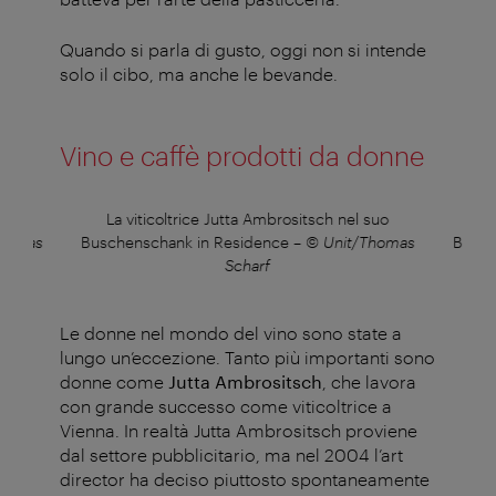
Quando si parla di gusto, oggi non si intende
solo il cibo, ma anche le bevande.
Vino e caffè prodotti da donne
suo
La viticoltrice Jutta Ambrositsch nel suo
La
Thomas
Buschenschank in Residence
–
© Unit/Thomas
Busch
Scharf
Le donne nel mondo del vino sono state a
lungo un’eccezione. Tanto più importanti sono
donne come
Jutta Ambrositsch
, che lavora
con grande successo come viticoltrice a
Vienna. In realtà Jutta Ambrositsch proviene
dal settore pubblicitario, ma nel 2004 l’art
director ha deciso piuttosto spontaneamente