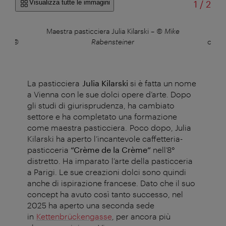
di
Visualizza tutte le immagini
1
/
2
 la
Maestra pasticciera Julia Kilarski
–
© Mike
Il
me
–
©
Rabensteiner
caffe
La pasticciera
Julia Kilarski
si è fatta un nome
a Vienna con le sue dolci opere d’arte. Dopo
gli studi di giurisprudenza, ha cambiato
settore e ha completato una formazione
come maestra pasticciera. Poco dopo, Julia
Kilarski ha aperto l’incantevole caffetteria-
pasticceria
“Crème de la Crème”
nell’8°
distretto. Ha imparato l’arte della pasticceria
a Parigi. Le sue creazioni dolci sono quindi
anche di ispirazione francese. Dato che il suo
concept ha avuto così tanto successo, nel
2025 ha aperto una seconda sede
in
Kettenbrückengasse
, per ancora più