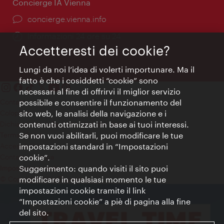
Concierge IA Vienna
Ort:
concierge.vienna.info
Öffnungszeiten:
Informazioni 24 ore su 24
Accetteresti dei cookie?
Lungi da noi l’idea di volerti importunare. Ma il
fatto è che i cosiddetti “cookie” sono
necessari al fine di offrirvi il miglior servizio
Contatti
possibile e consentire il funzionamento del
Colophon
sito web, le analisi della navigazione e i
Dichiarazione sulla protezione dei dati
contenuti ottimizzati in base ai tuoi interessi.
Terms of Use
Se non vuoi abilitarli, puoi modificare le tue
Accessibilità
impostazioni standard in “Impostazioni
Contatto stampa
cookie”.
Suggerimento: quando visiti il sito puoi
Impostazioni cookie
© Copyright WienTourismus
modificare in qualsiasi momento le tue
impostazioni cookie tramite il link
“Impostazioni cookie” a piè di pagina alla fine
del sito.