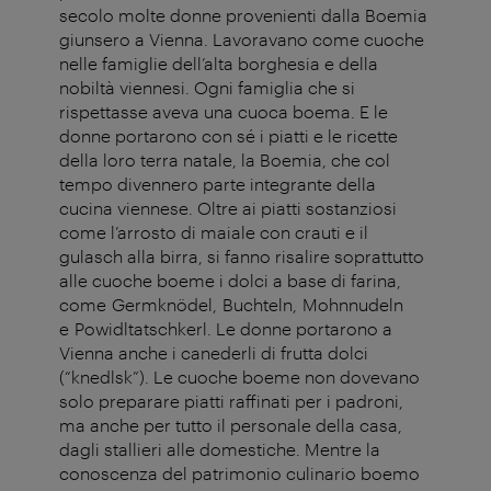
secolo molte donne provenienti dalla Boemia
giunsero a Vienna. Lavoravano come cuoche
nelle famiglie dell’alta borghesia e della
nobiltà viennesi. Ogni famiglia che si
rispettasse aveva una cuoca boema. E le
donne portarono con sé i piatti e le ricette
della loro terra natale, la Boemia, che col
tempo divennero parte integrante della
cucina viennese. Oltre ai piatti sostanziosi
come l’arrosto di maiale con crauti e il
gulasch alla birra, si fanno risalire soprattutto
alle cuoche boeme i dolci a base di farina,
come Germknödel, Buchteln, Mohnnudeln
e Powidltatschkerl. Le donne portarono a
Vienna anche i canederli di frutta dolci
(“knedlsk”). Le cuoche boeme non dovevano
solo preparare piatti raffinati per i padroni,
ma anche per tutto il personale della casa,
dagli stallieri alle domestiche. Mentre la
conoscenza del patrimonio culinario boemo