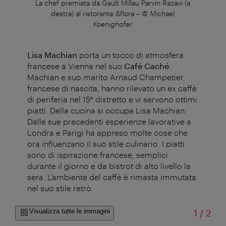
ere
La chef premiata da Gault Millau Parvin Razavi (a
er
destra) al ristorante &flora
–
© Michael
Koenighofer
Lisa Machian
porta un tocco di atmosfera
francese a Vienna nel suo
Café Caché
.
Machian e suo marito Arnaud Champetier,
francese di nascita, hanno rilevato un ex caffè
di periferia nel 15° distretto e vi servono ottimi
piatti. Della cucina si occupa Lisa Machian.
Dalle sue precedenti esperienze lavorative a
Londra e Parigi ha appreso molte cose che
ora influenzano il suo stile culinario. I piatti
sono di ispirazione francese, semplici
durante il giorno e da bistrot di alto livello la
sera. L’ambiente del caffè è rimasta immutata
nel suo stile retrò.
di
Visualizza tutte le immagini
1
/
2