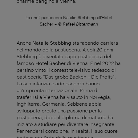
charme parigino a Vienna.
Hotel
La chef pasticcera Natalie Stebbing all'Hotel
La c
Sacher
–
© Rafael Bittermann
Anche
Natalie Stebbing
sta facendo carriera
nel mondo della pasticceria. A soli 20 anni
Stebbing è diventata capo pasticciera del
famoso
Hotel Sacher
di Vienna. E nel 2022 ha
persino vinto il contest televisivo tedesco di
pasticceria “Das große Backen – Die Profis”.
La sua infanzia e adolescenza hanno
un’impronta internazionale. Prima di
trasferirsi a Vienna ha vissuto in Norvegia,
Inghilterra, Germania. Sebbene abbia
sviluppato presto una passione per la
pasticceria, dopo il diploma di maturità ha
iniziato a studiare per diventare insegnante.
Per rendersi conto che, in realtà, il suo cuore
batteva per l’arte della pasticceria.