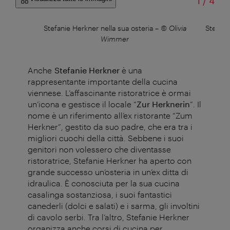
di
1
/
4
Stefanie Herkner nella sua osteria
–
© Olivia
Stefani
Wimmer
Anche
Stefanie Herkner
è una
rappresentante importante della cucina
viennese. L’affascinante ristoratrice è ormai
un’icona e gestisce il locale “
Zur Herknerin
”. Il
nome è un riferimento all’ex ristorante “Zum
Herkner”, gestito da suo padre, che era tra i
migliori cuochi della città. Sebbene i suoi
genitori non volessero che diventasse
ristoratrice, Stefanie Herkner ha aperto con
grande successo un’osteria in un’ex ditta di
idraulica. È conosciuta per la sua cucina
casalinga sostanziosa, i suoi fantastici
canederli (dolci e salati) e i sarma, gli involtini
di cavolo serbi. Tra l’altro, Stefanie Herkner
organizza anche corsi di cucina per