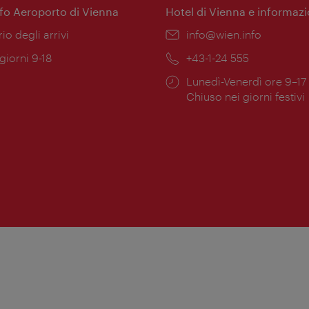
nfo Aeroporto di Vienna
Hotel di Vienna e informazi
ione:
rio degli arrivi
Email:
info@wien.info
 giorni 9-18
Telefono:
+43-1-24 555
Orari
Lunedì-Venerdì ore 9–17
ura:
di
Chiuso nei giorni festivi
apertura: