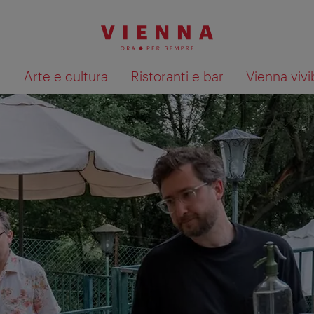
à
Arte e cultura
Ristoranti e bar
Vienna vivi
Mostra i risultati della ricerca su