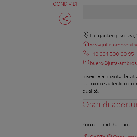
CONDIVIDI
Condividi
pagina
Langackergasse 5a, 
www.jutta-ambrosits
+43 664 500 60 95
buero@jutta-ambrosi
Insieme al marito, la vi
genuino e autentico con i
qualità.
Orari di apertu
You can find the curren
CARTA
Cose inter