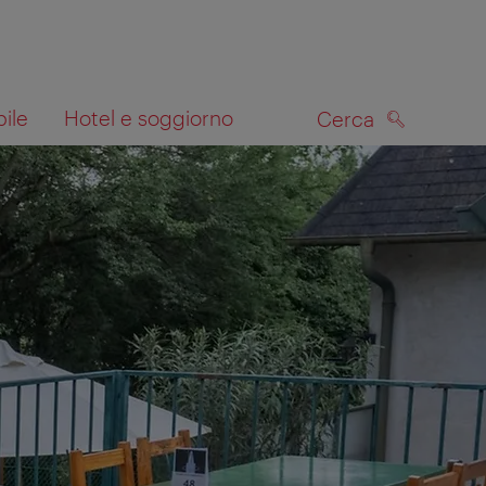
bile
Hotel e soggiorno
Cerca
CERCA
lla mappa