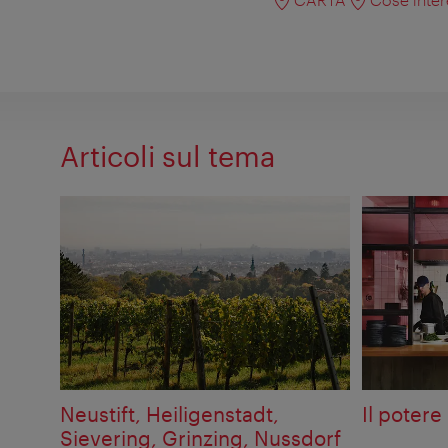
Articoli sul tema
Neustift, Heiligenstadt,
Il potere
Sievering, Grinzing, Nussdorf