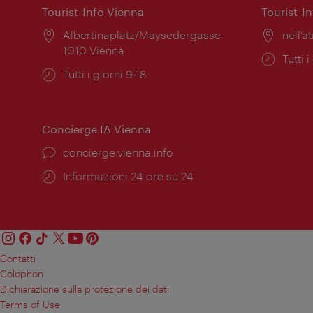
Tourist-Info Vienna
Tourist-I
Posizione:
Albertinaplatz/Maysedergasse
Posiz
nell’at
1010 Vienna
Orari
Tutti i
Orari
Tutti i giorni 9-18
di
di
apert
apertura:
Concierge IA Vienna
Ort:
concierge.vienna.info
Öffnungszeiten:
Informazioni 24 ore su 24
Contatti
Colophon
Dichiarazione sulla protezione dei dati
Terms of Use