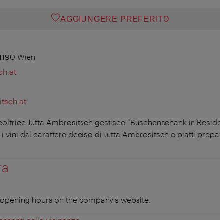
AGGIUNGERE PREFERITO
1190 Wien
ch.at
tsch.at
ticoltrice Jutta Ambrositsch gestisce “Buschenschank in Resi
 vini dal carattere deciso di Jutta Ambrositsch e piatti prepar
ra
t opening hours on the company's website.
essanti nelle vicinanze