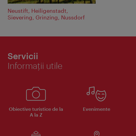
Neustift, Heiligenstadt,
Sievering, Grinzing, Nussdorf
Servicii
Informaţii utile
Obiective turistice de la
Evenimente
A la Z