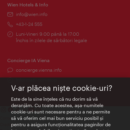
Wien Hotels & Info
E-
info@wien.info
mail:
Telefon:
+43-1-24 555
Program:
Luni-Vineri 9:00 până la 17:00
Închis în zilele de sărbători legale
Concierge IA Viena
concierge.vienna.info
Informații non-stop
V-ar plăcea nişte cookie-uri?
Este de la sine înţeles că nu dorim să vă
deranjăm. Cu toate acestea, aşa-numitele
cookie-uri sunt necesare pentru a ne permite
să vă oferim cel mai bun serviciu posibil şi
Contact
pentru a asigura funcţionalitatea paginilor de
Credits