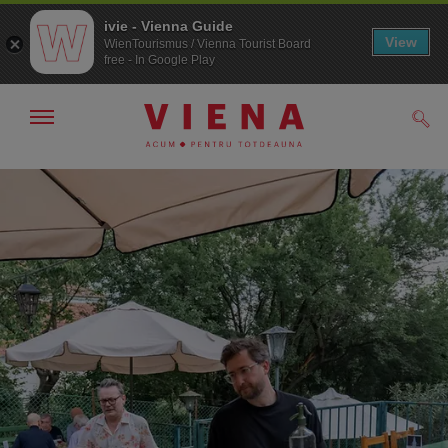
ivie - Vienna Guide
View
WienTourismus / Vienna Tourist Board
free - In Google Play
Arată/ascunde
Căut
navigarea
Către
Către
navigare
texte