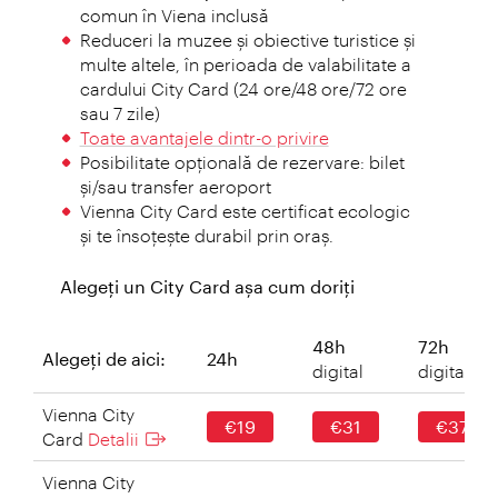
comun în Viena inclusă
Reduceri la muzee și obiective turistice și
multe altele, în perioada de valabilitate a
cardului City Card (24 ore/48 ore/72 ore
sau 7 zile)
Toate avantajele dintr-o privire
Posibilitate opţională de rezervare: bilet
şi/sau transfer aeroport
Vienna City Card este certificat ecologic
şi te însoţeşte durabil prin oraş.
Alegeţi un City Card aşa cum doriţi
48h
72h
Alegeţi de aici:
24h
digital
digital
Vienna City
€19
€31
€37
Card
Detalii
Vienna City