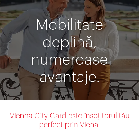
Mobilitate
deplină,
numeroase
avantaje.
Vienna City Card este însoţitorul tău
perfect prin Viena.