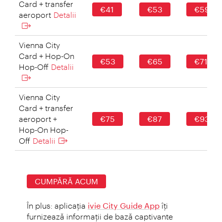
Card + transfer
€41
€53
€59
aeroport
Detalii
Vienna City
Card + Hop-On
€53
€65
€71
Hop-Off
Detalii
Vienna City
Card + transfer
aeroport +
€75
€87
€93
Hop-On Hop-
Off
Detalii
CUMPĂRĂ ACUM
În plus: aplicaţia
ivie City Guide App
îţi
furnizează informaţii de bază captivante