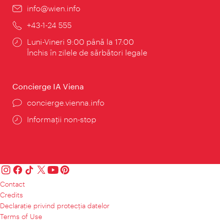
E-
info@wien.info
mail:
Telefon:
+43-1-24 555
Program:
Luni-Vineri 9:00 până la 17:00
Închis în zilele de sărbători legale
Concierge IA Viena
concierge.vienna.info
Informații non-stop
Contact
Credits
Declaraţie privind protecţia datelor
Terms of Use