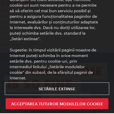
cookie-uri sunt necesare pentru a ne permite
să vă oferim cel mai bun serviciu posibil şi
Contact
pentru a asigura funcţionalitatea paginilor de
Credits
Internet, evaluărilor şi conţinuturilor adaptate
Declaraţie privind protecţia datelor
la interesele dvs. Dacă nu doriţi utilizarea lor,
Terms of Use
puteţi schimba setările dvs. standard la
Accesibilitate
„Setări extinse“.
Contact presa
Setări module cookie
Sugestie: în timpul vizitării paginii noastre de
© Copyright Wien Tourismus
Internet puteţi schimba în orice moment
setările dvs. pentru cookie-uri, prin
intermediul linkului „Setările modulelor
cookie“ din subsol, de la sfârşitul paginii de
Internet.
SETĂRILE EXTINSE
ACCEPTAREA TUTUROR MODULELOR COOKIE