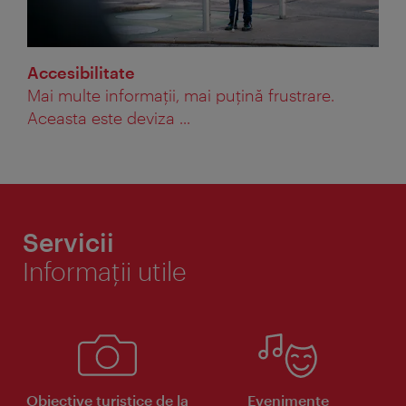
Accesibilitate
Mai multe informaţii, mai puţină frustrare.
Aceasta este deviza ...
Servicii
Informaţii utile
Obiective turistice de la
Evenimente