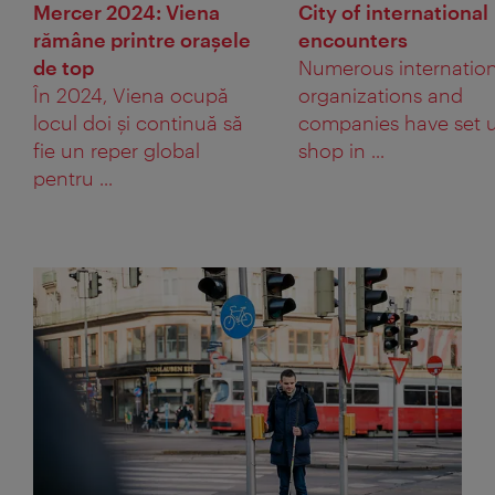
Mercer 2024: Viena
City of international
rămâne printre orașele
encounters
de top
Numerous internation
În 2024, Viena ocupă
organizations and
locul doi și continuă să
companies have set 
fie un reper global
shop in ...
pentru ...