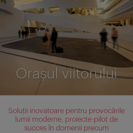
Orașul viitorului
Soluții inovatoare pentru provocările
lumii moderne, proiecte-pilot de
succes în domenii precum