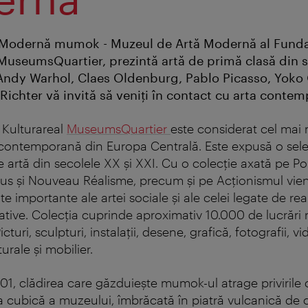
 Modernă mumok - Muzeul de Artă Modernă al Funda
 MuseumsQuartier, prezintă artă de primă clasă din s
 Andy Warhol, Claes Oldenburg, Pablo Picasso, Yoko
Richter vă invită să veniţi în contact cu arta conte
 Kulturareal
MuseumsQuartier
este considerat cel ma
contemporană din Europa Centrală. Este expusă o sele
 artă din secolele XX și XXI. Cu o colecție axată pe Pop
xus și Nouveau Réalisme, precum și pe Acționismul vi
importante ale artei sociale și ale celei legate de rea
ative. Colecția cuprinde aproximativ 10.000 de lucrări 
icturi, sculpturi, instalații, desene, grafică, fotografii, vi
rale și mobilier.
1, clădirea care găzduiește mumok-ul atrage privirile c
ea cubică a muzeului, îmbrăcată în piatră vulcanică de c