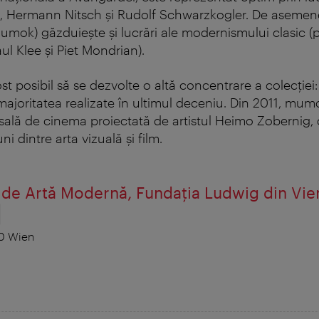
l, Hermann Nitsch şi Rudolf Schwarzkogler. De asemen
mok) găzduieşte şi lucrări ale modernismului clasic (pr
ul Klee şi Piet Mondrian).
fost posibil să se dezvolte o altă concentrare a colecției:
 majoritatea realizate în ultimul deceniu. Din 2011, mu
ală de cinema proiectată de artistul Heimo Zobernig, 
i dintre arta vizuală și film.
de Artă Modernă, Fundaţia Ludwig din Vie
0 Wien