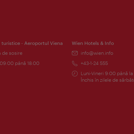
 turistice - Aeroportul Viena
Wien Hotels & Info
:
a de sosire
E-
info@wien.info
mail:
am:
c 09:00 până 18:00
Telefon:
+43-1-24 555
Program:
Luni-Vineri 9:00 până la
Închis în zilele de sărbăt