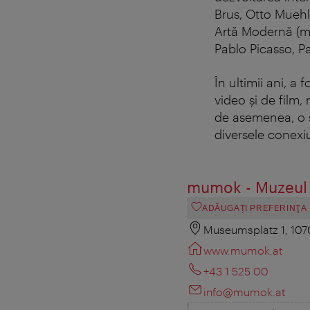
Brus, Otto Mueh
Artă Modernă (mu
Pablo Picasso, Pa
În ultimii ani, a 
video și de film,
de asemenea, o s
diversele conexiun
mumok - Muzeul 
ADĂUGAȚI PREFERINŢA
Museumsplatz 1, 107
www.mumok.at
+43 1 525 00
info@mumok.at