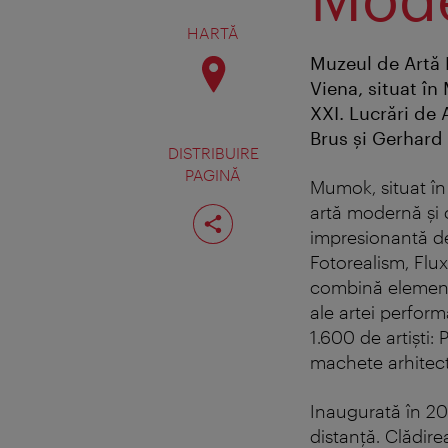
HARTĂ
Muzeul de Artă
Viena, situat în
XXI. Lucrări de
Brus şi Gerhard 
DISTRIBUIRE
PAGINĂ
Mumok, situat în
Distribuiţi
artă modernă și 
pagina
impresionantă de
Fotorealism, Flu
combină elemente 
ale artei perform
1.600 de artiști: P
machete arhitectu
Inaugurată în 200
distanță. Clădir