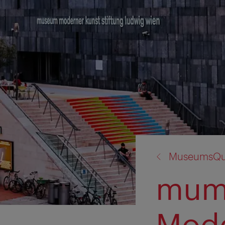
înapoi
MuseumsQua
la:
mumo
Mod