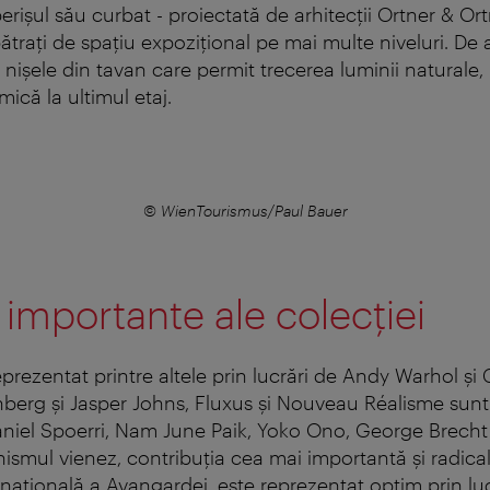
erișul său curbat - proiectată de arhitecții Ortner & Ort
ătrați de spațiu expozițional pe mai multe niveluri. D
 nișele din tavan care permit trecerea luminii naturale,
ică la ultimul etaj.
© WienTourismus/Paul Bauer
importante ale colecției
eprezentat printre altele prin lucrări de Andy Warhol şi
erg şi Jasper Johns, Fluxus şi Nouveau Réalisme sunt
Daniel Spoerri, Nam June Paik, Yoko Ono, George Brecht
smul vienez, contribuţia cea mai importantă şi radicală
rnaţională a Avangardei, este reprezentat optim prin lu