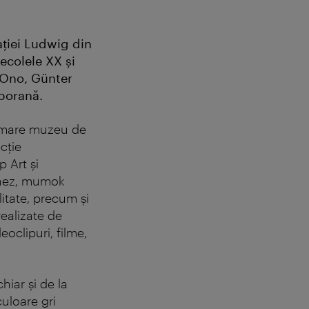
ției Ludwig din
ecolele XX și
 Ono, Günter
mporană.
i mare muzeu de
cție
 Art și
enez, mumok
litate, precum și
realizate de
deoclipuri, filme,
hiar și de la
uloare gri