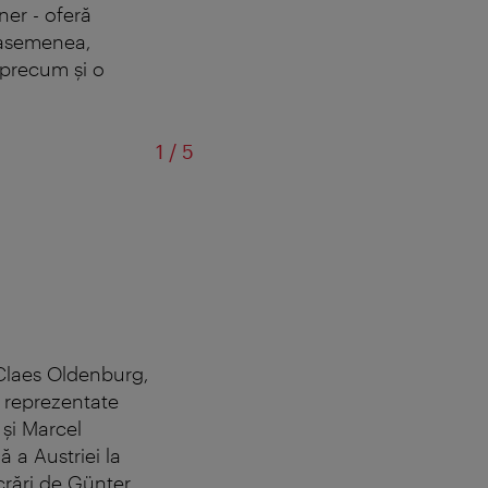
ner - oferă
e asemenea,
 precum și o
din
1
/
5
 Claes Oldenburg,
 reprezentate
 şi Marcel
 a Austriei la
crări de Günter