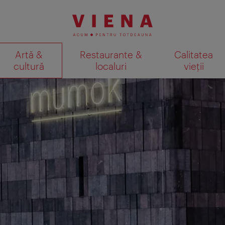
Artă &
Restaurante &
Calitatea
cultură
localuri
vieții
Afişare rezultate căutare pe