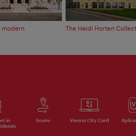
a modern
The Heidi Horten Collec
rt în
Sosire
Vienna City Card
Aplicaţ
iletele