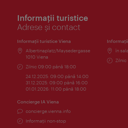
Informații turistice
Adrese și contact
Informaţii turistice Viena
Informaţii
Locul:
Albertinaplatz/Maysedergasse
Locul
în sal
1010 Viena
Progr
Zilni
Program:
Zilnic 09:00 până 18:00
24.12.2025: 09:00 până 14:00
31.12.2025: 09:00 până 16:00
01.01.2026: 11:00 până 18:00
Concierge IA Viena
concierge.vienna.info
Informații non-stop