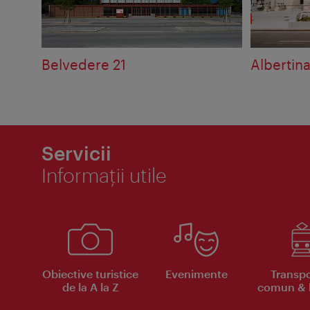
Belvedere 21
Albertin
Servicii
Informaţii utile
Obiective turistice
Evenimente
Transpo
de la A la Z
comun & b