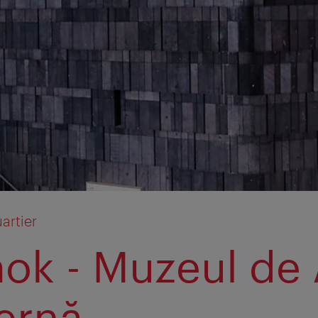
rtier
k - Muzeul de 
ernă