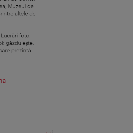
ea, Muzeul de
intre altele de
 Lucrări foto,
mok găzduiește,
care prezintă
na