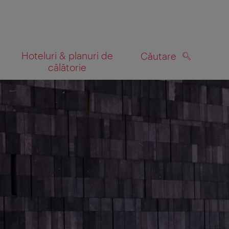
Hoteluri & planuri de
Căutare
călătorie
CĂUTARE
 hartă