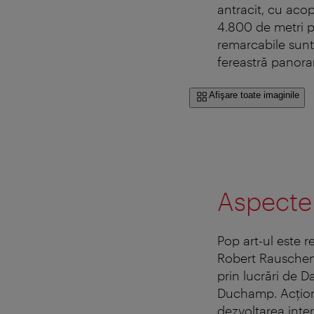
antracit, cu acop
4.800 de metri p
remarcabile sunt
fereastră panoram
Afişare toate imaginile
Aspecte 
Pop art-ul este r
Robert Rauschenb
prin lucrări de 
Duchamp. Acţioni
dezvoltarea inte